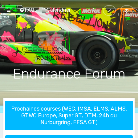
FAQ
Calendrier
Endurance Forum
Prochaines courses (WEC, IMSA, ELMS, ALMS,
GTWC Europe, Super GT, DTM, 24h du
Nurburgring, FFSA GT)