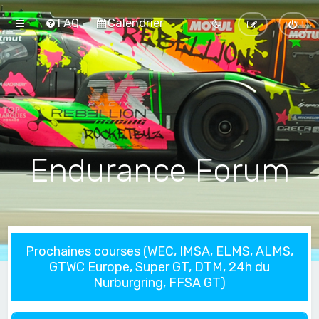
FAQ
Calendrier
Endurance Forum
Prochaines courses (WEC, IMSA, ELMS, ALMS,
GTWC Europe, Super GT, DTM, 24h du
Nurburgring, FFSA GT)