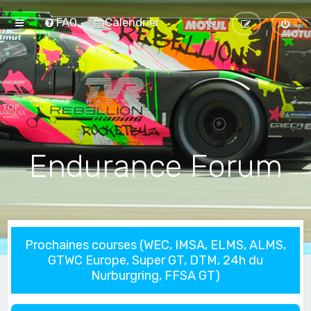
FAQ
Calendrier
Endurance Forum
Prochaines courses (WEC, IMSA, ELMS, ALMS,
GTWC Europe, Super GT, DTM, 24h du
Nurburgring, FFSA GT)