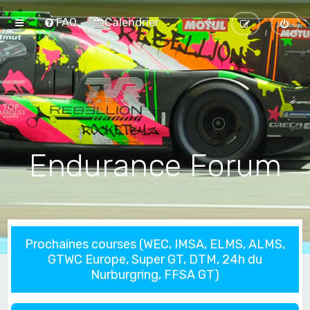
FAQ
Calendrier
Endurance Forum
Prochaines courses (WEC, IMSA, ELMS, ALMS,
GTWC Europe, Super GT, DTM, 24h du
Nurburgring, FFSA GT)