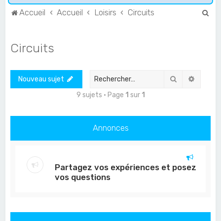
R
Accueil
Accueil
Loisirs
Circuits
e
c
Circuits
h
e
Rechercher
Recher
Nouveau sujet
r
c
9 sujets • Page
1
sur
1
h
e
Annonces
r
Partagez vos expériences et posez
vos questions