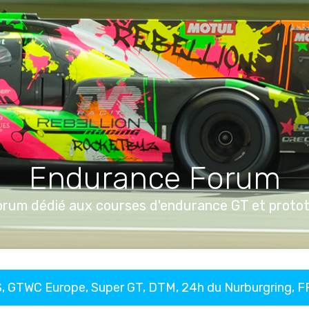
Endurance Forum
orum dédié aux courses d'endurance GT et proto
, GTWC Europe, Super GT, DTM, 24h du Nurburgring, 