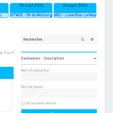
30 août 2026
06 sept. 2026
ka
GTWCE - 3h du Nürburgring
WEC - Lone Star Le Mans
Rechercher
Recherche
age
1
sur
1
Connexion
•
Inscription
Nom d’utilisateur :
Mot de passe :
Se souvenir de moi