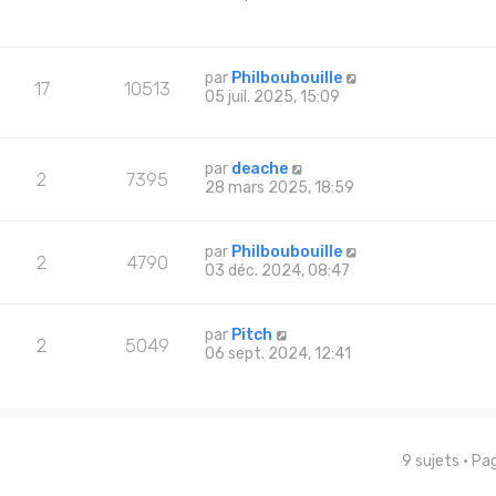
par
Philboubouille
17
10513
05 juil. 2025, 15:09
par
deache
2
7395
28 mars 2025, 18:59
par
Philboubouille
2
4790
03 déc. 2024, 08:47
par
Pitch
2
5049
06 sept. 2024, 12:41
9 sujets • P