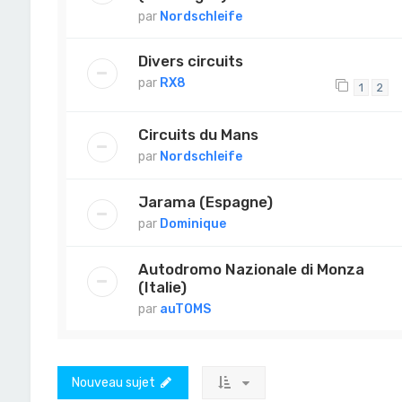
par
Nordschleife
Divers circuits
par
RX8
1
2
Circuits du Mans
par
Nordschleife
Jarama (Espagne)
par
Dominique
Autodromo Nazionale di Monza
(Italie)
par
auTOMS
Nouveau sujet