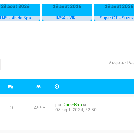
23 août 2026
23 août 2026
23 août 2026
LMS - 4h de Spa
IMSA - VIR
Super GT - Suzu
9 sujets • P
cher
echerche avancée
par
Dom-San
0
4558
03 sept. 2024, 22:30