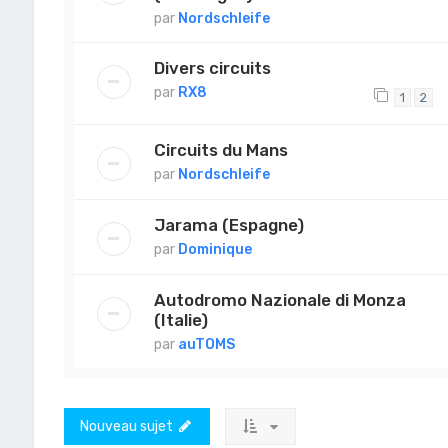
par
Nordschleife
Divers circuits
par
RX8
1
2
Circuits du Mans
par
Nordschleife
Jarama (Espagne)
par
Dominique
Autodromo Nazionale di Monza
(Italie)
par
auTOMS
Nouveau sujet