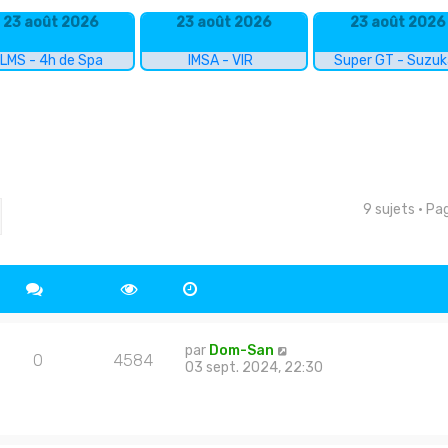
23 août 2026
23 août 2026
23 août 2026
LMS - 4h de Spa
IMSA - VIR
Super GT - Suzu
9 sujets • P
cher
echerche avancée
par
Dom-San
0
4584
03 sept. 2024, 22:30