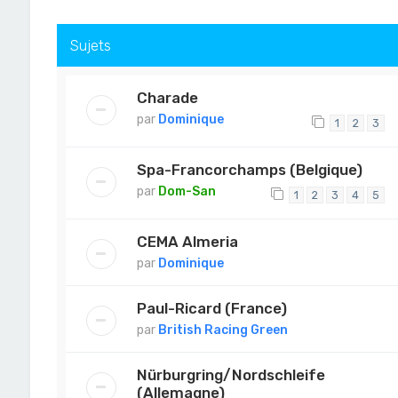
Sujets
Charade
par
Dominique
1
2
3
Spa-Francorchamps (Belgique)
par
Dom-San
1
2
3
4
5
CEMA Almeria
par
Dominique
Paul-Ricard (France)
par
British Racing Green
Nürburgring/Nordschleife
(Allemagne)