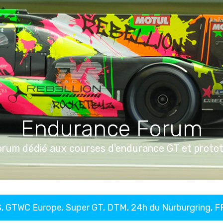
Endurance Forum
orum dédié aux courses d'endurance GT et proto
, GTWC Europe, Super GT, DTM, 24h du Nurburgring, 