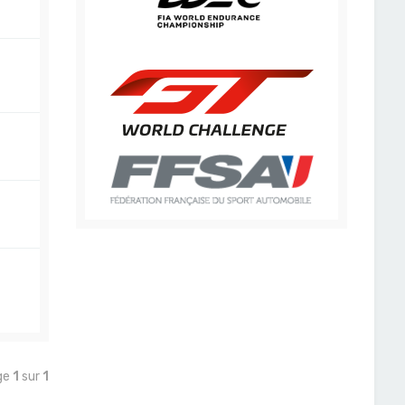
age
1
sur
1