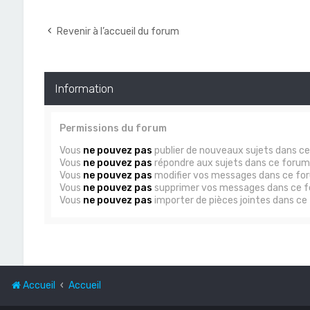
Revenir à l’accueil du forum
Information
Permissions du forum
Vous
ne pouvez pas
publier de nouveaux sujets dans c
Vous
ne pouvez pas
répondre aux sujets dans ce forum
Vous
ne pouvez pas
modifier vos messages dans ce fo
Vous
ne pouvez pas
supprimer vos messages dans ce 
Vous
ne pouvez pas
importer de pièces jointes dans ce
Accueil
Accueil