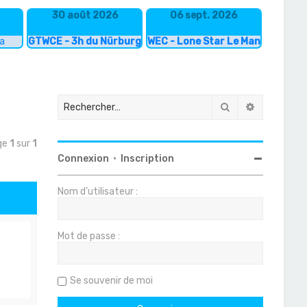
30 août 2026
06 sept. 2026
ka
GTWCE - 3h du Nürburgring
WEC - Lone Star Le Mans
Rechercher
Recherche
age
1
sur
1
Connexion
•
Inscription
Nom d’utilisateur :
Mot de passe :
Se souvenir de moi