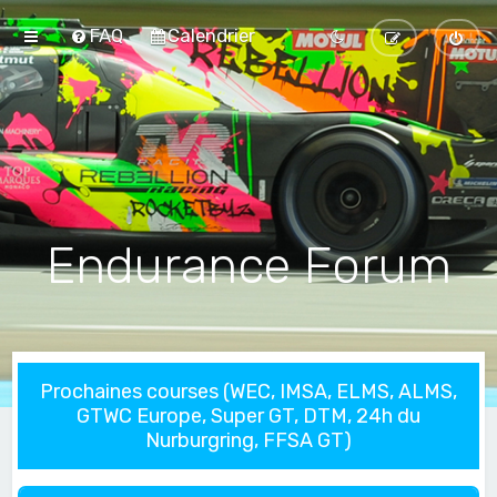
FAQ
Calendrier
Endurance Forum
Prochaines courses (WEC, IMSA, ELMS, ALMS,
GTWC Europe, Super GT, DTM, 24h du
Nurburgring, FFSA GT)