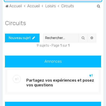
R
Accueil
Accueil
Loisirs
Circuits
e
c
Circuits
h
e
Rechercher
Recher
Nouveau sujet
r
c
9 sujets • Page
1
sur
1
h
e
Annonces
r
Partagez vos expériences et posez
vos questions