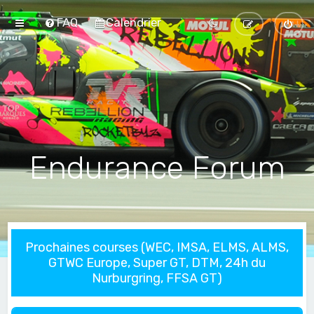
FAQ
Calendrier
Endurance Forum
Prochaines courses (WEC, IMSA, ELMS, ALMS,
GTWC Europe, Super GT, DTM, 24h du
Nurburgring, FFSA GT)