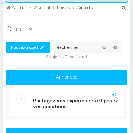
R
Accueil
Accueil
Loisirs
Circuits
e
c
Circuits
h
e
Rechercher
Recher
Nouveau sujet
r
c
9 sujets • Page
1
sur
1
h
e
Annonces
r
Partagez vos expériences et posez
vos questions