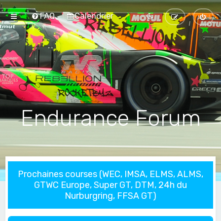
FAQ
Calendrier
Endurance Forum
Prochaines courses (WEC, IMSA, ELMS, ALMS,
GTWC Europe, Super GT, DTM, 24h du
Nurburgring, FFSA GT)