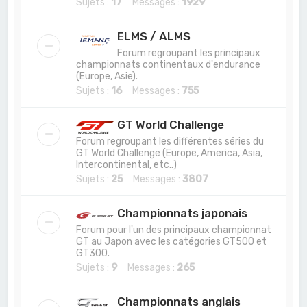
Sujets :
17
Messages :
1929
ELMS / ALMS
Forum regroupant les principaux
championnats continentaux d'endurance
(Europe, Asie).
Sujets :
16
Messages :
755
GT World Challenge
Forum regroupant les différentes séries du
GT World Challenge (Europe, America, Asia,
Intercontinental, etc..)
Sujets :
25
Messages :
3807
Championnats japonais
Forum pour l'un des principaux championnat
GT au Japon avec les catégories GT500 et
GT300.
Sujets :
9
Messages :
265
Championnats anglais