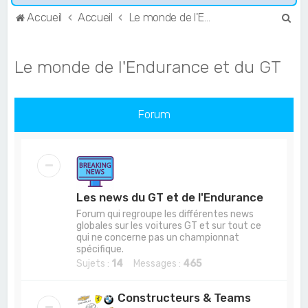
R
Accueil
Accueil
Le monde de l'Endurance et du GT
e
c
Le monde de l'Endurance et du GT
h
e
r
Forum
c
h
e
r
Les news du GT et de l'Endurance
Forum qui regroupe les différentes news
globales sur les voitures GT et sur tout ce
qui ne concerne pas un championnat
spécifique.
Sujets :
14
Messages :
465
Constructeurs & Teams