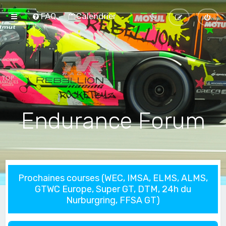
FAQ
Calendrier
Endurance Forum
Prochaines courses (WEC, IMSA, ELMS, ALMS,
GTWC Europe, Super GT, DTM, 24h du
Nurburgring, FFSA GT)