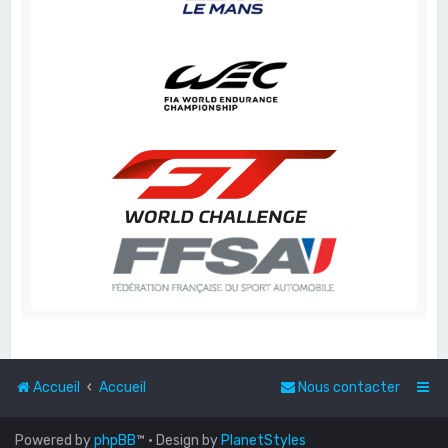
Accueil
Accueil
Nous contacter
Powered by
phpBB
™
• Design by
PlanetStyles