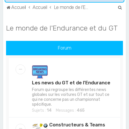
R
Accueil
Accueil
Le monde de l'Endurance et du GT
e
c
Le monde de l'Endurance et du GT
h
e
r
Forum
c
h
e
r
Les news du GT et de l'Endurance
Forum qui regroupe les différentes news
globales sur les voitures GT et sur tout ce
qui ne concerne pas un championnat
spécifique.
Sujets :
14
Messages :
465
Constructeurs & Teams