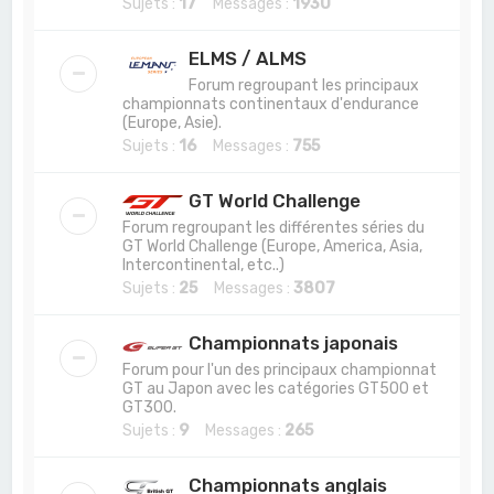
Sujets :
17
Messages :
1930
ELMS / ALMS
Forum regroupant les principaux
championnats continentaux d'endurance
(Europe, Asie).
Sujets :
16
Messages :
755
GT World Challenge
Forum regroupant les différentes séries du
GT World Challenge (Europe, America, Asia,
Intercontinental, etc..)
Sujets :
25
Messages :
3807
Championnats japonais
Forum pour l'un des principaux championnat
GT au Japon avec les catégories GT500 et
GT300.
Sujets :
9
Messages :
265
Championnats anglais