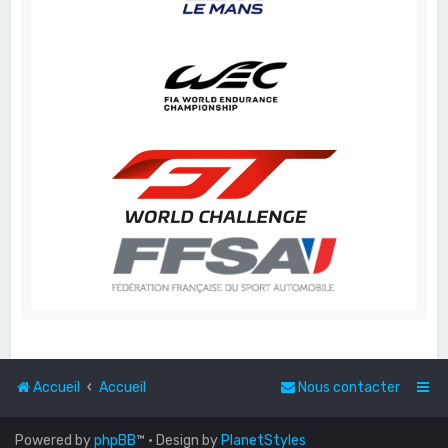
Accueil
Accueil
Nous contacter
Powered by
phpBB
™
• Design by
PlanetStyles