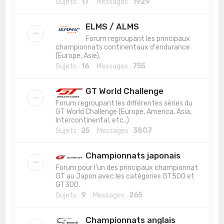
Sujets :
17
Messages :
1929
ELMS / ALMS
Forum regroupant les principaux
championnats continentaux d'endurance
(Europe, Asie).
Sujets :
16
Messages :
755
GT World Challenge
Forum regroupant les différentes séries du
GT World Challenge (Europe, America, Asia,
Intercontinental, etc..)
Sujets :
25
Messages :
3807
Championnats japonais
Forum pour l'un des principaux championnat
GT au Japon avec les catégories GT500 et
GT300.
Sujets :
9
Messages :
265
Championnats anglais