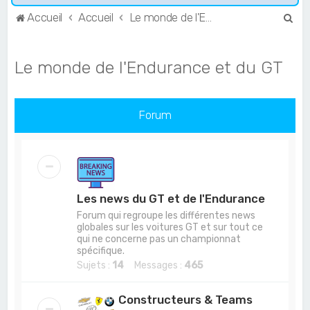
R
Accueil
Accueil
Le monde de l'Endurance et du GT
e
c
Le monde de l'Endurance et du GT
h
e
r
Forum
c
h
e
r
Les news du GT et de l'Endurance
Forum qui regroupe les différentes news
globales sur les voitures GT et sur tout ce
qui ne concerne pas un championnat
spécifique.
Sujets :
14
Messages :
465
Constructeurs & Teams