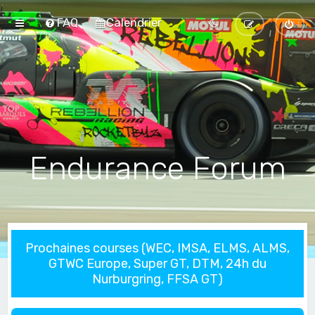
FAQ
Calendrier
Endurance Forum
Prochaines courses (WEC, IMSA, ELMS, ALMS,
GTWC Europe, Super GT, DTM, 24h du
Nurburgring, FFSA GT)