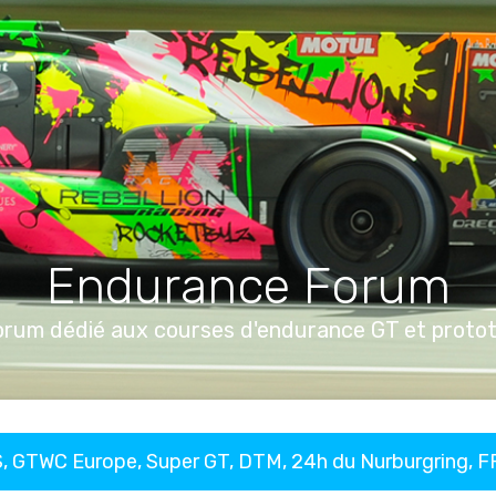
Endurance Forum
orum dédié aux courses d'endurance GT et proto
, GTWC Europe, Super GT, DTM, 24h du Nurburgring, 