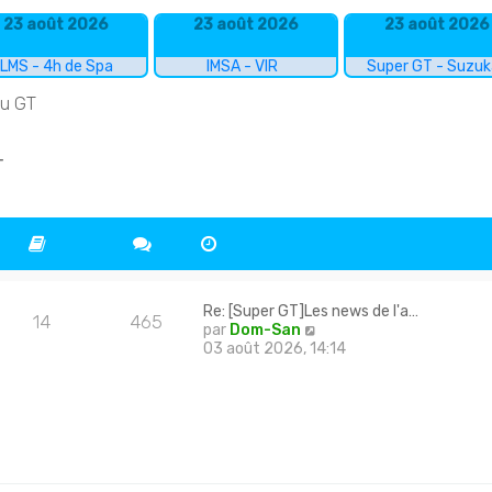
23 août 2026
23 août 2026
23 août 2026
LMS - 4h de Spa
IMSA - VIR
Super GT - Suzu
du GT
T
Re: [Super GT]Les news de l'a…
14
465
C
par
Dom-San
o
03 août 2026, 14:14
n
s
u
l
t
e
r