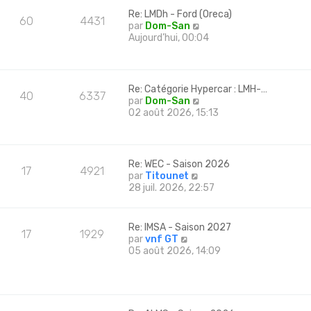
l
Re: LMDh - Ford (Oreca)
e
60
4431
C
par
Dom-San
d
o
Aujourd’hui, 00:04
e
n
r
s
n
u
i
l
e
Re: Catégorie Hypercar : LMH-…
40
6337
t
r
C
par
Dom-San
e
m
o
02 août 2026, 15:13
r
e
n
l
s
s
e
s
u
d
a
l
Re: WEC - Saison 2026
e
g
17
4921
t
C
par
Titounet
r
e
e
o
28 juil. 2026, 22:57
n
r
n
i
l
s
e
e
u
r
Re: IMSA - Saison 2027
d
17
1929
l
m
C
par
vnf GT
e
t
e
o
05 août 2026, 14:09
r
e
s
n
n
r
s
s
i
l
a
u
e
e
g
l
r
d
e
t