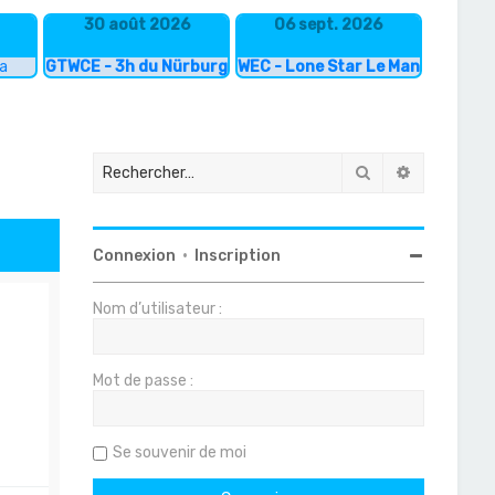
30 août 2026
06 sept. 2026
ka
GTWCE - 3h du Nürburgring
WEC - Lone Star Le Mans
Rechercher
Recherche
Connexion
•
Inscription
Nom d’utilisateur :
Mot de passe :
Se souvenir de moi