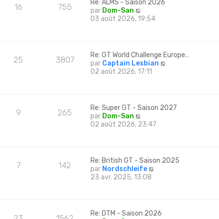
m
Re: ALMS - Saison 2026
e
16
755
e
e
C
par
Dom-San
r
r
s
o
03 août 2026, 19:54
n
l
s
n
i
e
a
s
e
d
g
u
r
e
e
l
m
Re: GT World Challenge Europe…
r
25
3807
t
e
C
par
Captain Lesbian
n
e
s
o
02 août 2026, 17:11
i
r
s
n
e
l
a
s
r
e
g
u
m
d
e
l
e
Re: Super GT - Saison 2027
e
9
265
t
s
C
par
Dom-San
r
e
s
o
02 août 2026, 23:47
n
r
a
n
i
l
g
s
e
e
e
u
r
d
l
m
Re: British GT - Saison 2025
e
7
142
t
e
C
par
Nordschleife
r
e
s
o
23 avr. 2025, 13:08
n
r
s
n
i
l
a
s
e
e
g
u
r
d
e
l
m
Re: DTM - Saison 2026
e
23
1562
t