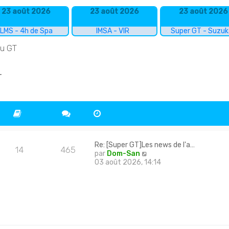
23 août 2026
23 août 2026
23 août 2026
LMS - 4h de Spa
IMSA - VIR
Super GT - Suzu
du GT
T
Re: [Super GT]Les news de l'a…
14
465
C
par
Dom-San
o
03 août 2026, 14:14
n
s
u
l
t
e
r