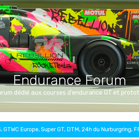
Endurance Forum
orum dédié aux courses d'endurance GT et proto
, GTWC Europe, Super GT, DTM, 24h du Nurburgring, 