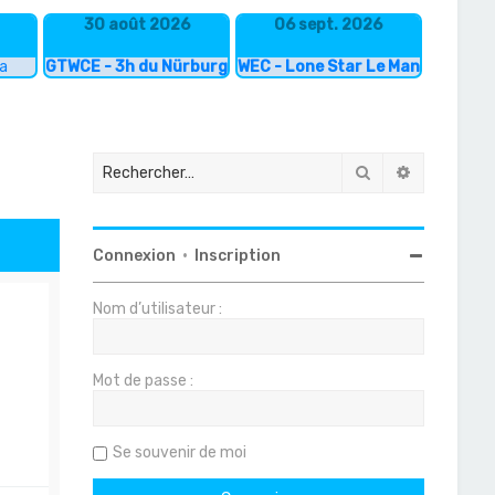
30 août 2026
06 sept. 2026
ka
GTWCE - 3h du Nürburgring
WEC - Lone Star Le Mans
Rechercher
Recherche
Connexion
•
Inscription
Nom d’utilisateur :
Mot de passe :
Se souvenir de moi