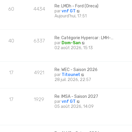
l
Re: LMDh - Ford (Oreca)
e
60
4434
C
par
vnf GT
d
o
Aujourd’hui, 17:51
e
n
r
s
n
u
i
l
e
Re: Catégorie Hypercar : LMH-…
40
6337
t
r
C
par
Dom-San
e
m
o
02 août 2026, 15:13
r
e
n
l
s
s
e
s
u
d
a
l
Re: WEC - Saison 2026
e
g
17
4921
t
C
par
Titounet
r
e
e
o
28 juil. 2026, 22:57
n
r
n
i
l
s
e
e
u
r
Re: IMSA - Saison 2027
d
17
1929
l
m
C
par
vnf GT
e
t
e
o
05 août 2026, 14:09
r
e
s
n
n
r
s
s
i
l
a
u
e
e
g
l
r
d
e
t