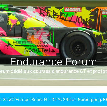
Endurance Forum
orum dédié aux courses d'endurance GT et proto
, GTWC Europe, Super GT, DTM, 24h du Nurburgring, 