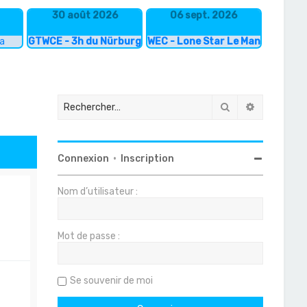
30 août 2026
06 sept. 2026
ka
GTWCE - 3h du Nürburgring
WEC - Lone Star Le Mans
Rechercher
Recherche
Connexion
•
Inscription
Nom d’utilisateur :
Mot de passe :
Se souvenir de moi