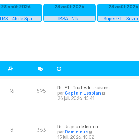
23 août 2026
23 août 2026
23 août 2026
LMS - 4h de Spa
IMSA - VIR
Super GT - Suzu
Re: F1 - Toutes les saisons
16
595
C
par
Captain Lesbian
o
26 juil. 2026, 15:41
n
s
u
l
t
Re: Un peu de lecture
8
363
e
C
par
Dominique
r
o
13 juil. 2026, 15:02