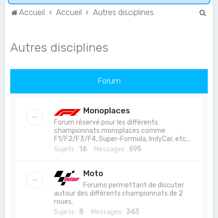
R
Accueil
Accueil
Autres disciplines
e
c
Autres disciplines
h
e
r
Forum
c
h
Monoplaces
e
Forum réservé pour les différents
championnats monoplaces comme
r
F1/F2/F3/F4, Super-Formula, IndyCar, etc...
Sujets :
16
Messages :
595
Moto
Forums permettant de discuter
autour des différents championnats de 2
roues.
Sujets :
8
Messages :
363