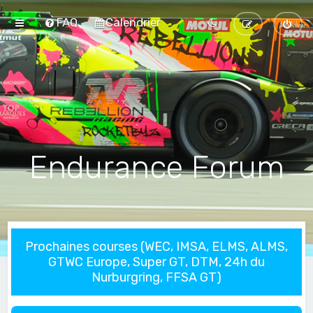
FAQ
Calendrier
Endurance Forum
Prochaines courses (WEC, IMSA, ELMS, ALMS,
GTWC Europe, Super GT, DTM, 24h du
Nurburgring, FFSA GT)