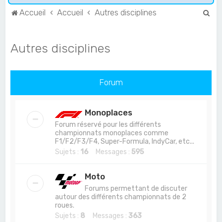
R
Accueil
Accueil
Autres disciplines
e
c
Autres disciplines
h
e
r
Forum
c
h
Monoplaces
e
Forum réservé pour les différents
championnats monoplaces comme
r
F1/F2/F3/F4, Super-Formula, IndyCar, etc...
Sujets :
16
Messages :
595
Moto
Forums permettant de discuter
autour des différents championnats de 2
roues.
Sujets :
8
Messages :
363