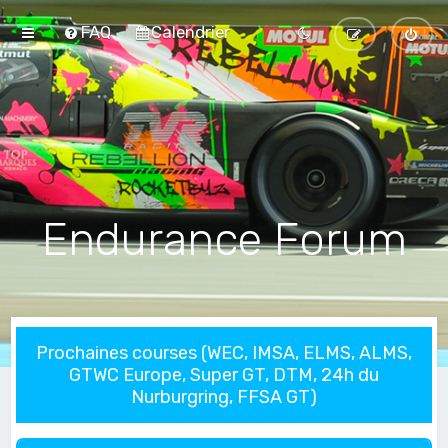
FAQ
Calendrier
Endurance Forum
Prochaines courses (WEC, IMSA, ELMS, ALMS,
GTWC Europe, Super GT, DTM, 24h du
Nurburgring, FFSA GT)