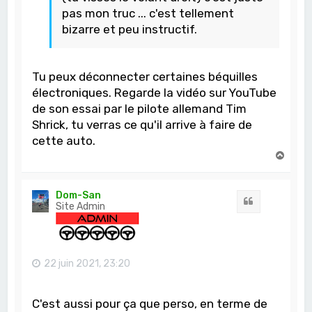
pas mon truc ... c'est tellement
bizarre et peu instructif.
Tu peux déconnecter certaines béquilles
électroniques. Regarde la vidéo sur YouTube
de son essai par le pilote allemand Tim
Shrick, tu verras ce qu'il arrive à faire de
cette auto.
H
a
u
t
Dom-San
Citation
Site Admin
22 juin 2021, 23:20
C'est aussi pour ça que perso, en terme de