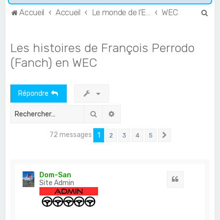
R
Accueil
Accueil
Le monde de l'Endurance et du GT
WEC
e
c
Les histoires de François Perrodo
h
(Fanch) en WEC
e
r
Répondre
c
h
Rechercher
Recherche avancée
e
72 messages
r
1
2
3
4
5
Suivant
Dom-San
Citation
Site Admin