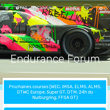
FAQ
Calendrier
Endurance Forum
Prochaines courses (WEC, IMSA, ELMS, ALMS,
GTWC Europe, Super GT, DTM, 24h du
Nurburgring, FFSA GT)