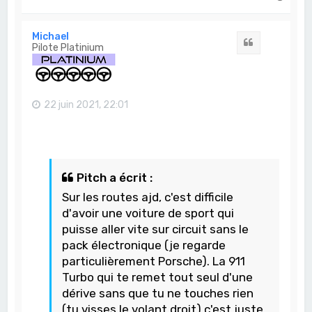
a
u
t
Michael
Citation
Pilote Platinium
22 juin 2021, 22:01
Pitch a écrit :
Sur les routes ajd, c'est difficile
d'avoir une voiture de sport qui
puisse aller vite sur circuit sans le
pack électronique (je regarde
particulièrement Porsche). La 911
Turbo qui te remet tout seul d'une
dérive sans que tu ne touches rien
(tu visses le volant droit) c'est juste