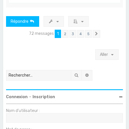
a
u
t
Répondre
72 messages
1
2
3
4
5
Suivant
Aller
Rechercher
Recherche avancée
Connexion
•
Inscription
Nom d’utilisateur :