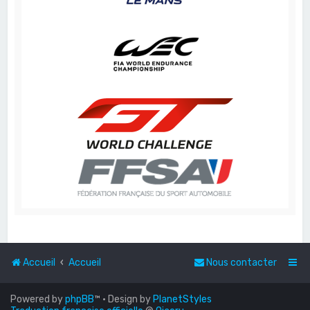
Accueil
Accueil
Nous contacter
Powered by
phpBB
™
• Design by
PlanetStyles