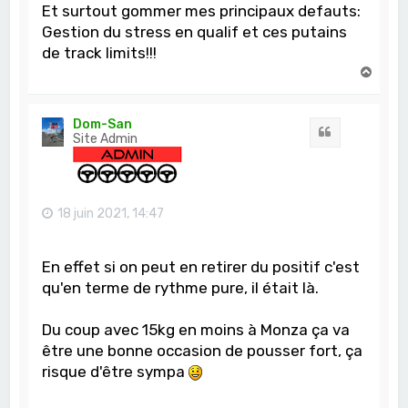
Et surtout gommer mes principaux defauts:
Gestion du stress en qualif et ces putains
de track limits!!!
H
a
u
t
Dom-San
Citation
Site Admin
18 juin 2021, 14:47
En effet si on peut en retirer du positif c'est
qu'en terme de rythme pure, il était là.
Du coup avec 15kg en moins à Monza ça va
être une bonne occasion de pousser fort, ça
risque d'être sympa