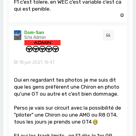
F1 c'est tolere, en WEC c'est variable c'est ca
qui est penible.
H
a
u
t
Dom-San
Citation
Site Admin
18 juin 2021, 16:47
Oui en regardant tes photos je me suis dit
que les gens préfèrent une Chiron en photo
qu'une GT ou autre et c'est bien dommage.
Perso je vais sur circuit avec la possibilité de
"piloter" une Chiron ou une AMG ou R8 GT4,
tous les jours je prends une GT4
Et oui les track limits.. en F1 dès le 1er GP