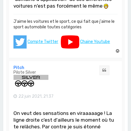
voitures n'est pas forcément le même
J'aime les voitures et le sport, ce qui fait que j'aime le
sport automobile toutes catégories
Compte Twitter
Chaine Youtube
H
a
u
t
Pitch
Citation
Pilote Silver
22 juin 2021, 21:37
On veut des sensations en viraaaaage ! La
ligne droite c'est d'ailleurs le moment où tu
te relâches. Par contre je suis étonné