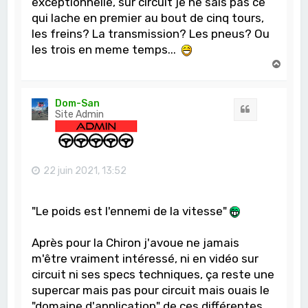
exceptionnelle, sur circuit je ne sais pas ce
qui lache en premier au bout de cinq tours,
les freins? La transmission? Les pneus? Ou
les trois en meme temps...
H
a
u
t
Dom-San
Citation
Site Admin
22 juin 2021, 13:52
"Le poids est l'ennemi de la vitesse"
Après pour la Chiron j'avoue ne jamais
m'être vraiment intéressé, ni en vidéo sur
circuit ni ses specs techniques, ça reste une
supercar mais pas pour circuit mais ouais le
"domaine d'application" de ces différentes