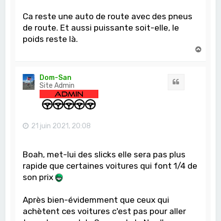
Ca reste une auto de route avec des pneus
de route. Et aussi puissante soit-elle, le
poids reste là.
H
a
u
t
Dom-San
Citation
Site Admin
21 juin 2021, 20:08
Boah, met-lui des slicks elle sera pas plus
rapide que certaines voitures qui font 1/4 de
son prix
Après bien-évidemment que ceux qui
achètent ces voitures c'est pas pour aller