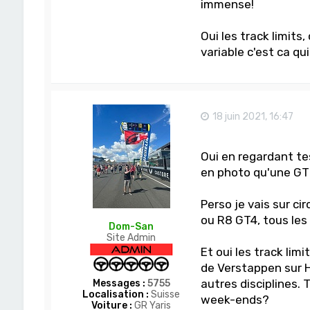
immense!
Oui les track limits
variable c'est ca qui
18 juin 2021, 16:47
Oui en regardant te
en photo qu'une GT
Perso je vais sur ci
ou R8 GT4, tous les
Dom-San
Site Admin
Et oui les track lim
de Verstappen sur H
autres disciplines. 
Messages :
5755
Localisation :
Suisse
week-ends?
Voiture :
GR Yaris