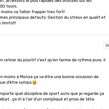
it, je ressors le plus rapides des bronzes sur les
50 tours.
moins va falloir frapper tres fort!
es principaux defauts: Gestion du stress en qualif et
limits!!!
en retirer du positif c'est qu'en terme de rythme pure, il
en moins à Monza ça va être une bonne occasion de
sque d'être sympa
n'importe quel discipline de sport auto que je regarde ça
at.. ça m'a l'air d'un compliqué et prise de tête.