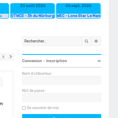
30 août 2026
06 sept. 2026
ka
GTWCE - 3h du Nürburgring
WEC - Lone Star Le Mans
Rechercher
Recherche
5
Suivant
Connexion
•
Inscription
Nom d’utilisateur :
Citation
Mot de passe :
um
Se souvenir de moi