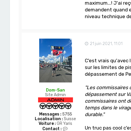
maximum...! J'ai re
demandent quand est
niveau technique des
21 juin 2021, 11:01
C'est vrais qu'avec 
sur les limites de p
dépassement de Pere
"Les commissaires o
Dom-San
dépassement sur Valt
Site Admin
commissaires ont d
temps dans le virage
durable."
Messages :
5755
Localisation :
Suisse
Voiture :
GR Yaris
Un truc pas cool c'
C
Contact :