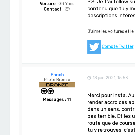
P.S: Je t'ai follow
Voiture :
GR Yaris
contenu que tu y 
C
Contact :
o
descriptions intére
n
t
a
J'aime les voitures et le
c
t
e
Compte Twitter
r
D
o
m
-
S
Fanch
a
18 juin 2021, 15:53
Pilote Bronze
n
Merci pour Insta. Au
Messages :
11
render accro ces ap
dans un sens, contr
pas terrible. Et les
route que de course
tu y retrouves, c'es