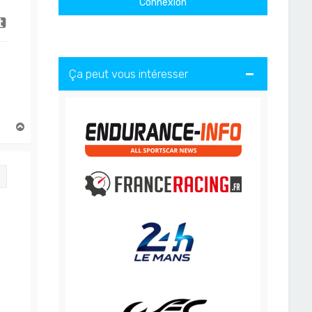
Ça peut vous intéresser
H
a
u
t
Citation
e