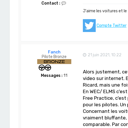
C
Contact :
o
J'aime les voitures et le
n
t
a
c
Compte Twitter
t
e
r
D
o
Fanch
m
21 juin 2021, 10:22
Pilote Bronze
-
S
a
n
Alors justement, cet
Messages :
11
video sur internet. 
Ricard, mais une foi
En WEC/ ELMS c'est 
Free Practice, c'est
pour les pilotes. Un
Concernant les voitu
vraiment bluffante,
comparable. Par cont