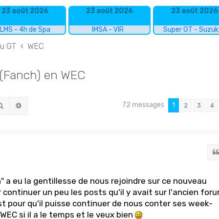
23 août 2026
23 août 2026
23 août 2026
LMS - 4h de Spa
IMSA - VIR
Super GT - Suzu
du GT
WEC
 (Fanch) en WEC
72 messages
Rechercher
Recherche avancée
1
2
3
4
h" a eu la gentillesse de nous rejoindre sur ce nouveau
continuer un peu les posts qu'il y avait sur l'ancien for
ost pour qu'il puisse continuer de nous conter ses week-
EC si il a le temps et le veux bien