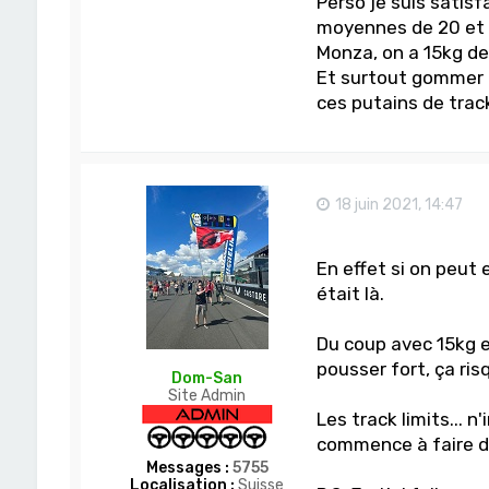
Perso je suis satisfa
moyennes de 20 et 
Monza, on a 15kg de 
Et surtout gommer m
ces putains de track 
18 juin 2021, 14:47
En effet si on peut 
était là.
Du coup avec 15kg 
pousser fort, ça ri
Dom-San
Site Admin
Les track limits... 
commence à faire déb
Messages :
5755
Localisation :
Suisse