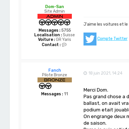
Dom-San
Site Admin
J'aime les voitures et le
Messages :
5755
Localisation :
Suisse
Compte Twitter
Voiture :
GR Yaris
C
Contact :
o
n
t
a
c
Fanch
t
18 juin 2021, 14:24
Pilote Bronze
e
r
D
Merci Dom.
o
Messages :
11
m
Pas grand chose a d
-
ballast, on avait v
S
a
podium etait jouabl
n
On engrange deux mis
de saison.