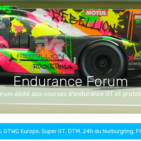
Endurance Forum
orum dédié aux courses d'endurance GT et proto
, GTWC Europe, Super GT, DTM, 24h du Nurburgring, 