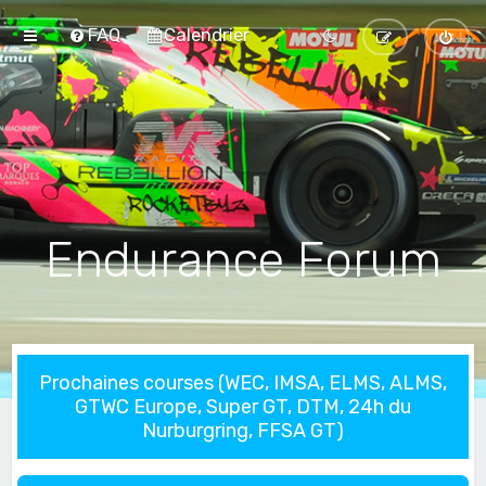
FAQ
Calendrier
Endurance Forum
Prochaines courses (WEC, IMSA, ELMS, ALMS,
GTWC Europe, Super GT, DTM, 24h du
Nurburgring, FFSA GT)