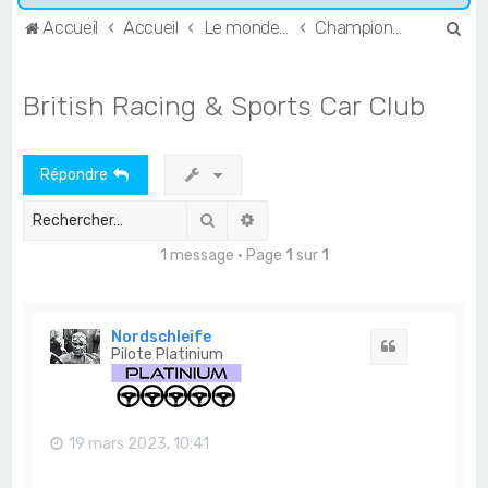
R
Accueil
Accueil
Le monde de l'Endurance et du GT
Championnats anglais
e
c
British Racing & Sports Car Club
h
e
Répondre
r
c
Rechercher
Recherche avancée
h
1 message • Page
1
sur
1
e
r
Nordschleife
Citation
Pilote Platinium
19 mars 2023, 10:41