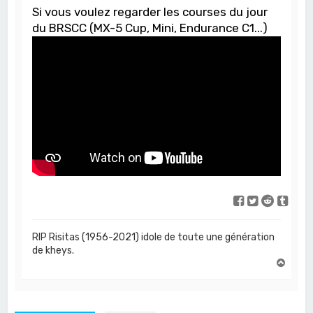
Si vous voulez regarder les courses du jour
du BRSCC (MX-5 Cup, Mini, Endurance C1...)
RIP Risitas (1956-2021) idole de toute une génération
de kheys.
H
a
u
t