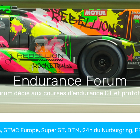
Endurance Forum
orum dédié aux courses d'endurance GT et proto
, GTWC Europe, Super GT, DTM, 24h du Nurburgring, 