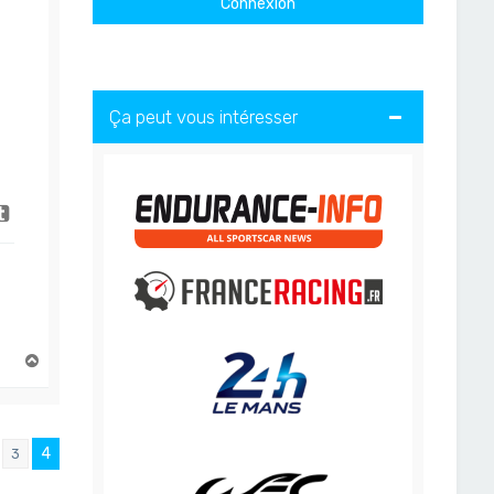
Ça peut vous intéresser
H
a
u
t
4
3
ent