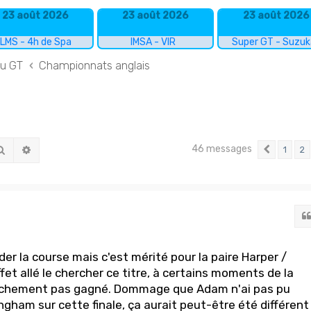
23 août 2026
23 août 2026
23 août 2026
LMS - 4h de Spa
IMSA - VIR
Super GT - Suzu
du GT
Championnats anglais
46 messages
Rechercher
Recherche avancée
1
2
Précéd
der la course mais c'est mérité pour la paire Harper /
ffet allé le chercher ce titre, à certains moments de la
anchement pas gagné. Dommage que Adam n'ai pas pu
ham sur cette finale, ça aurait peut-être été différent