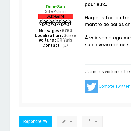
pour eux..
Dom-San
Site Admin
Harper a fait du très
montré de belles cho
Messages :
5754
Localisation :
Suisse
À voir son programme
Voiture :
GR Yaris
son niveau même si 
C
Contact :
o
n
t
a
c
J'aime les voitures et le
t
e
r
Compte Twitter
D
o
m
-
S
a
n
Répondre