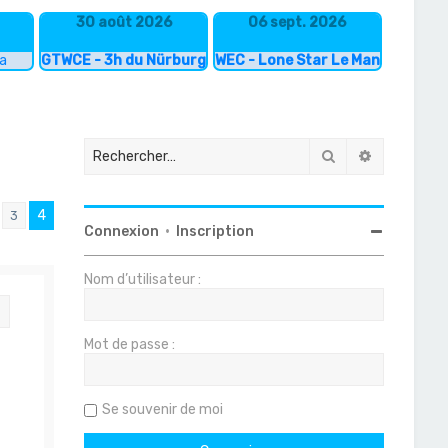
30 août 2026
06 sept. 2026
ka
GTWCE - 3h du Nürburgring
WEC - Lone Star Le Mans
Rechercher
Recherche
4
3
ent
Connexion
•
Inscription
Nom d’utilisateur :
Citation
Mot de passe :
Se souvenir de moi