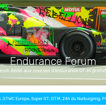
Endurance Forum
orum dédié aux courses d'endurance GT et proto
, GTWC Europe, Super GT, DTM, 24h du Nurburgring, 