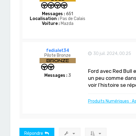
Messages :
651
Localisation :
Pas de Calais
Voiture :
Mazda
fedialet34
30 juil. 2024, 00:25
Pilote Bronze
Ford avec Red Bull e
Messages :
3
un peu comme dans 
voir l’histoire se ré
Produits Numériques : A
Répondre