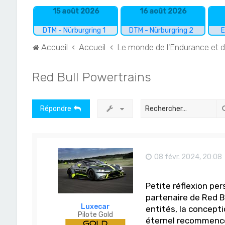
15 août 2026
16 août 2026
DTM - Nürburgring 1
DTM - Nürburgring 2
E
Accueil
Accueil
Le monde de l'Endurance et 
Red Bull Powertrains
Répondre
08 févr. 2024, 20:08
Petite réflexion pe
partenaire de Red B
Luxecar
entités, la concepti
Pilote Gold
éternel recommencem