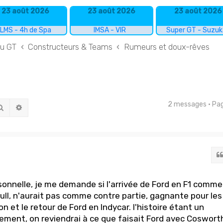
23 août 2026
23 août 2026
23 août 2026
LMS - 4h de Spa
IMSA - VIR
Super GT - Suzu
du GT
Constructeurs & Teams
Rumeurs et doux-rêves
2 messages • Pa
Rechercher
Recherche avancée
rsonnelle, je me demande si l'arrivée de Ford en F1 comme
ull, n'aurait pas comme contre partie, gagnante pour les
on et le retour de Ford en Indycar. l'histoire étant un
ent, on reviendrai à ce que faisait Ford avec Coswort