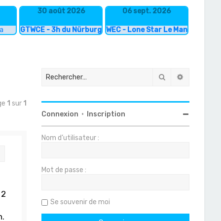
30 août 2026
06 sept. 2026
ka
GTWCE - 3h du Nürburgring
WEC - Lone Star Le Mans
Rechercher
Recherche
ge
1
sur
1
Connexion
•
Inscription
Nom d’utilisateur :
Citation
Mot de passe :
 2
Se souvenir de moi
h.