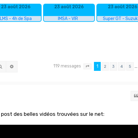
23 août 2026
23 août 2026
23 août 2026
LMS - 4h de Spa
IMSA - VIR
Super GT - Suzu
119 messages
Rechercher
Recherche avancée
1
…
2
3
4
5
Page
1
sur
8
post des belles vidéos trouvées sur le net: