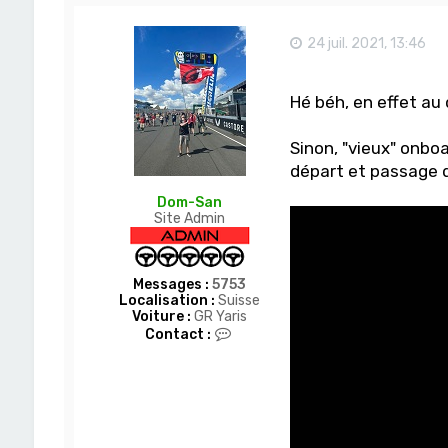
24 juil. 2021, 13:46
Hé béh, en effet au
Sinon, "vieux" onbo
départ et passage d
Dom-San
Site Admin
Messages :
5753
Localisation :
Suisse
Voiture :
GR Yaris
C
Contact :
o
n
t
a
c
t
e