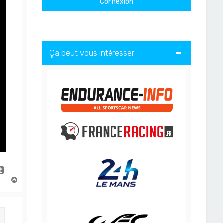
Ça peut vous intéresser
H
a
u
t
Citation