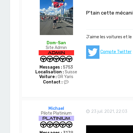
P'tain cette mécan
J'aime les voitures et le
Dom-San
Site Admin
Compte Twitter
Messages :
5753
Localisation :
Suisse
Voiture :
GR Yaris
C
Contact :
o
n
t
a
c
Michael
t
23 juil. 2021, 22:03
Pilote Platinium
e
r
D
o
Messages :
3179