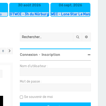
30 août 2026
06 sept. 2026
ka
GTWCE - 3h du Nürburgring
WEC - Lone Star Le Mans
Rechercher
Recherche
8
Suivant
Connexion
•
Inscription
Nom d’utilisateur :
Citation
Mot de passe :
Se souvenir de moi