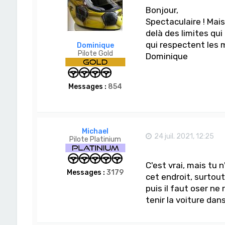
Bonjour,
Spectaculaire ! Ma
delà des limites q
qui respectent les
Dominique
Pilote Gold
Dominique
Messages :
854
Michael
24 juil. 2021, 12:25
Pilote Platinium
C'est vrai, mais tu 
Messages :
3179
cet endroit, surtout
puis il faut oser ne 
tenir la voiture dans