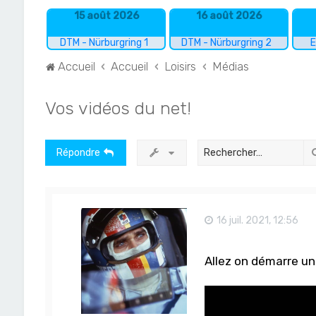
15 août 2026
16 août 2026
DTM - Nürburgring 1
DTM - Nürburgring 2
E
Accueil
Accueil
Loisirs
Médias
Vos vidéos du net!
Répondre
16 juil. 2021, 12:56
Allez on démarre un 