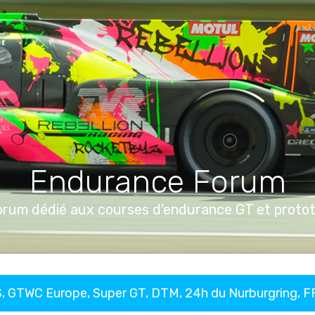
Endurance Forum
orum dédié aux courses d'endurance GT et proto
, GTWC Europe, Super GT, DTM, 24h du Nurburgring, 