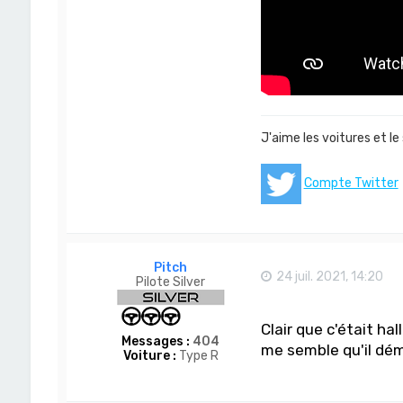
r
D
o
m
-
S
a
n
J'aime les voitures et le
Compte Twitter
Pitch
24 juil. 2021, 14:20
Pilote Silver
Clair que c'était h
Messages :
404
me semble qu'il dém
Voiture :
Type R