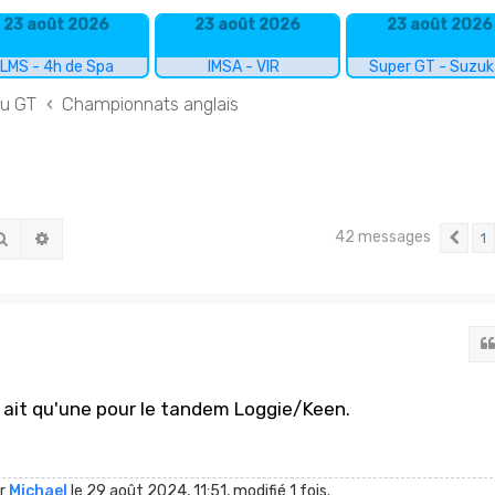
23 août 2026
23 août 2026
23 août 2026
LMS - 4h de Spa
IMSA - VIR
Super GT - Suzu
du GT
Championnats anglais
42 messages
Rechercher
Recherche avancée
1
Pr
en ait qu'une pour le tandem Loggie/Keen.
ar
Michael
le 29 août 2024, 11:51, modifié 1 fois.