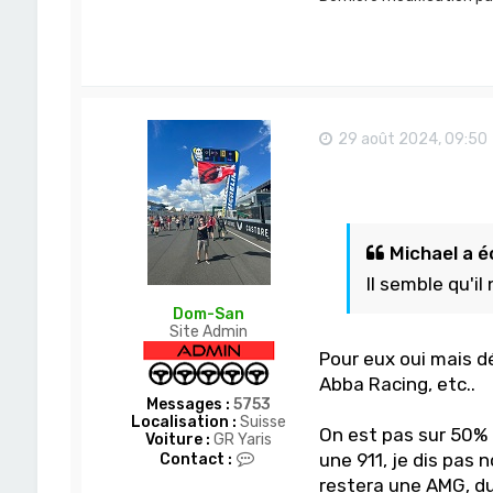
29 août 2024, 09:50
Michael a éc
Il semble qu'i
Dom-San
Site Admin
Pour eux oui mais d
Abba Racing, etc..
Messages :
5753
Localisation :
Suisse
On est pas sur 50% 
Voiture :
GR Yaris
C
une 911, je dis pas
Contact :
o
restera une AMG, du
n