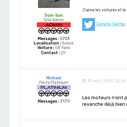
J'aime les voitures et le
Dom-San
Site Admin
Compte Twitter
Messages :
5753
Localisation :
Suisse
Voiture :
GR Yaris
C
Contact :
o
n
t
a
c
Michael
t
30 août 2024, 20:26
Pilote Platinium
e
r
D
Les moteurs n'ont p
o
Messages :
3179
m
revanche déjà bien 
-
S
a
n