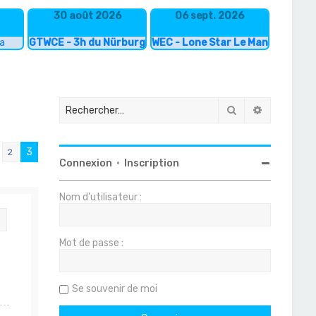
30 août 2026
06 sept. 2026
ka
GTWCE - 3h du Nürburgring
WEC - Lone Star Le Mans
Rechercher
Recherche
3
2
écédent
Connexion
•
Inscription
Nom d’utilisateur :
Citation
Mot de passe :
Se souvenir de moi