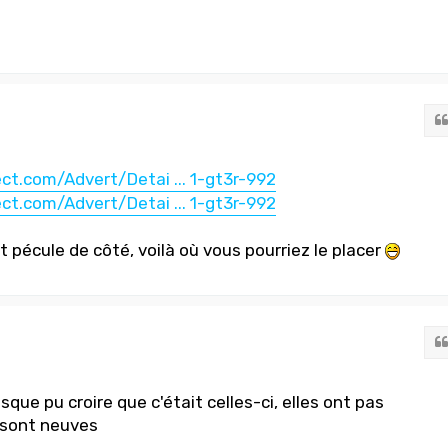
ect.com/Advert/Detai ... 1-gt3r-992
ect.com/Advert/Detai ... 1-gt3r-992
t pécule de côté, voilà où vous pourriez le placer
sque pu croire que c'était celles-ci, elles ont pas
 sont neuves