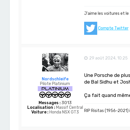
t
a
c
J'aime les voitures et le
t
e
r
Compte Twitter
D
o
m
-
S
a
29 août 2024, 10:25
n
Une Porsche de plus 
Nordschleife
de Bal Sidhu et Jos
Pilote Platinium
Ça fait quand même
Messages :
3013
Localisation :
Massif Central
RIP Risitas (1956-2021) 
Voiture :
Honda NSX GT3