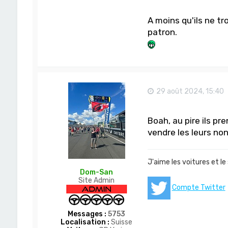
A moins qu'ils ne tr
patron.
29 août 2024, 15:40
Boah, au pire ils pr
vendre les leurs no
J'aime les voitures et le
Dom-San
Site Admin
Compte Twitter
Messages :
5753
Localisation :
Suisse