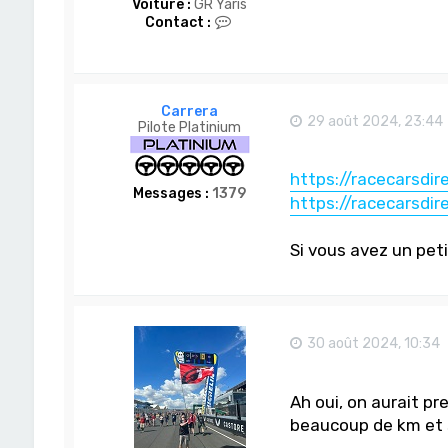
Voiture :
GR Yaris
C
Contact :
o
n
t
a
c
Carrera
t
29 août 2024, 23:44
Pilote Platinium
e
r
D
https://racecarsdir
o
Messages :
1379
m
https://racecarsdir
-
S
a
Si vous avez un peti
n
30 août 2024, 10:34
Ah oui, on aurait pre
beaucoup de km et