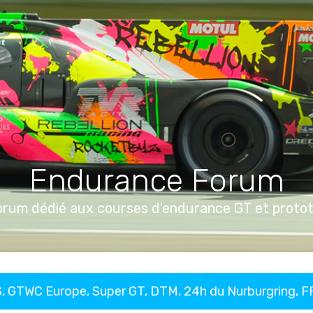
Endurance Forum
orum dédié aux courses d'endurance GT et proto
, GTWC Europe, Super GT, DTM, 24h du Nurburgring, 