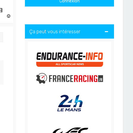
H
a
u
Ça peut vous intéresser
t
Citation