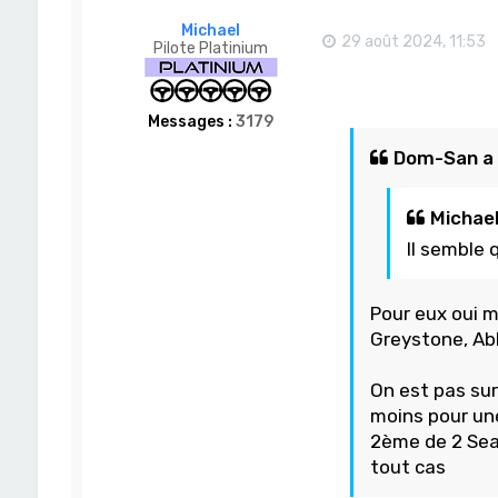
Michael
29 août 2024, 11:53
Pilote Platinium
Messages :
3179
Dom-San a é
Michael 
Il semble 
Pour eux oui 
Greystone, Abb
On est pas sur
moins pour une
2ème de 2 Seas
tout cas