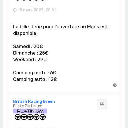
18 mars 2025, 20:51
La billetterie pour l'ouverture au Mans est
disponible :
Samedi : 20€
Dimanche : 25€
Weekend : 29€
Camping moto : 6€
Camping auto : 12€
H
a
u
t
British Racing Green
Citation
Pilote Platinium