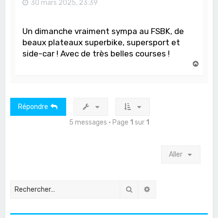
30 mars 2025, 23:39
Un dimanche vraiment sympa au FSBK, de
beaux plateaux superbike, supersport et
side-car ! Avec de très belles courses !
H
a
u
t
Répondre
5 messages • Page
1
sur
1
Aller
Rechercher
Recherche avancée