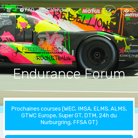
FAQ
Calendrier
Endurance Forum
Prochaines courses (WEC, IMSA, ELMS, ALMS,
GTWC Europe, Super GT, DTM, 24h du
Nurburgring, FFSA GT)