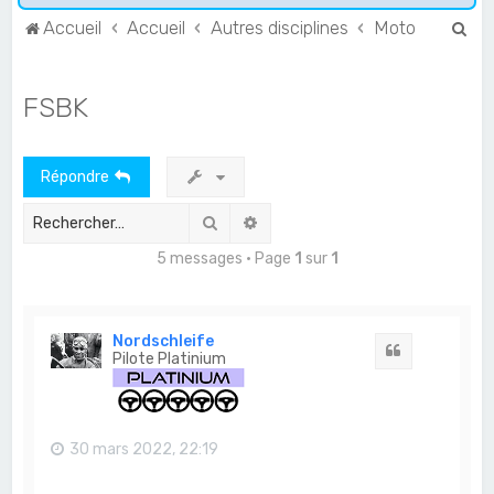
R
Accueil
Accueil
Autres disciplines
Moto
e
c
FSBK
h
e
Répondre
r
c
Rechercher
Recherche avancée
h
5 messages • Page
1
sur
1
e
r
Nordschleife
Citation
Pilote Platinium
30 mars 2022, 22:19