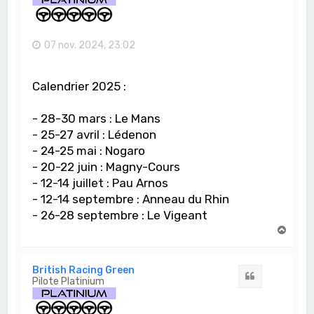
07 nov. 2024, 23:02
Calendrier 2025 :
- 28-30 mars : Le Mans
- 25-27 avril : Lédenon
- 24-25 mai : Nogaro
- 20-22 juin : Magny-Cours
- 12-14 juillet : Pau Arnos
- 12-14 septembre : Anneau du Rhin
- 26-28 septembre : Le Vigeant
H
a
u
t
British Racing Green
Citation
Pilote Platinium