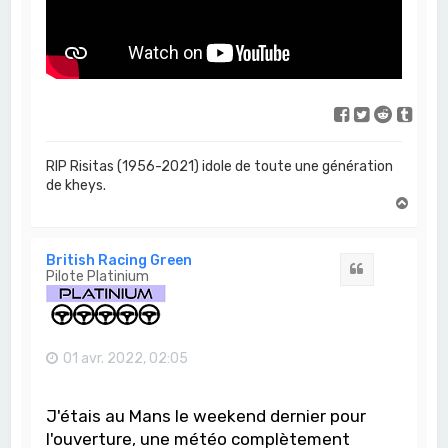
RIP Risitas (1956-2021) idole de toute une génération
de kheys.
H
a
u
t
British Racing Green
Citation
Pilote Platinium
01 avr. 2022, 02:05
J'étais au Mans le weekend dernier pour
l'ouverture, une météo complètement