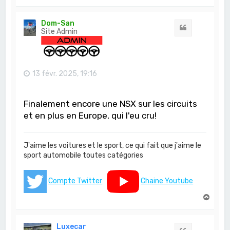
a
u
t
Dom-San
Citation
Site Admin
13 févr. 2025, 19:16
Finalement encore une NSX sur les circuits
et en plus en Europe, qui l'eu cru!
J'aime les voitures et le sport, ce qui fait que j'aime le
sport automobile toutes catégories
Compte Twitter
Chaine Youtube
H
a
u
t
Luxecar