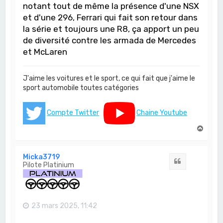
notant tout de même la présence d'une NSX
et d'une 296, Ferrari qui fait son retour dans
la série et toujours une R8, ça apport un peu
de diversité contre les armada de Mercedes
et McLaren
J'aime les voitures et le sport, ce qui fait que j'aime le
sport automobile toutes catégories
Compte Twitter
Chaine Youtube
H
a
u
t
Micka3719
Citation
Pilote Platinium
23 mars 2025, 11:42