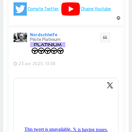
Compte Twitter
Chaine Youtube
H
a
u
t
Nordschleife
Citation
Pilote Platinium
23 avr. 2025, 13:08