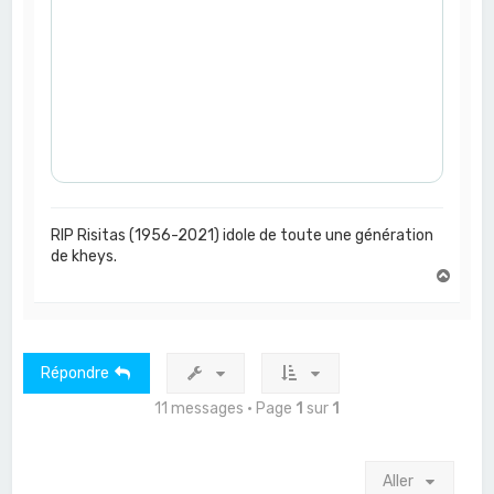
RIP Risitas (1956-2021) idole de toute une génération
de kheys.
H
a
u
t
Répondre
11 messages • Page
1
sur
1
Aller