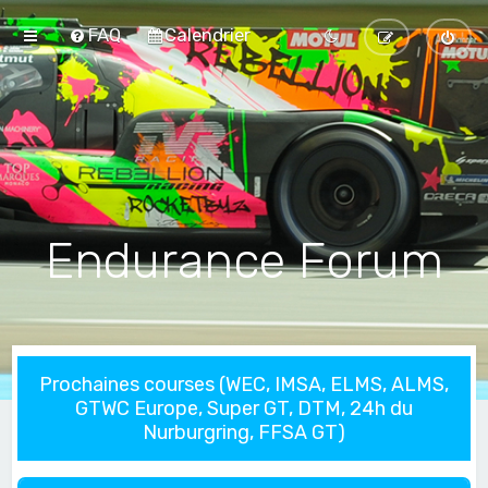
FAQ
Calendrier
Endurance Forum
Prochaines courses (WEC, IMSA, ELMS, ALMS,
GTWC Europe, Super GT, DTM, 24h du
Nurburgring, FFSA GT)