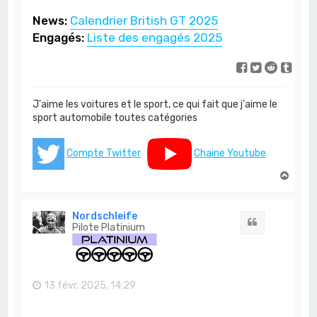
News:
Calendrier British GT 2025
Engagés:
Liste des engagés 2025
J'aime les voitures et le sport, ce qui fait que j'aime le
sport automobile toutes catégories
Compte Twitter
Chaine Youtube
H
a
u
t
Nordschleife
Citation
Pilote Platinium
13 févr. 2025, 14:29