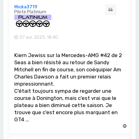
t
Micka3719
Citation
Pilote Platinium
07 avr. 2025, 18:40
Kiern Jewiss sur la Mercedes-AMG #42 de 2
Seas a bien résisté au retour de Sandy
Mitchell en fin de course, son coéquipier Am
Charles Dawson a fait un premier relais
impressionnant.
C'était toujours sympa de regarder une
course à Donington, mais c'est vrai que le
plateau a bien diminué cette saison. Je
trouve que c'est encore plus marquant en
GT4 ...
H
a
u