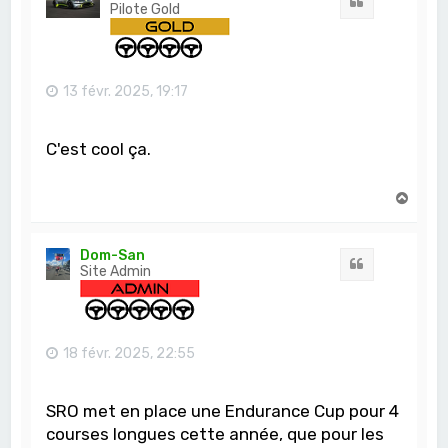
Citation
Pilote Gold
13 févr. 2025, 19:17
C'est cool ça.
H
a
u
t
Dom-San
Citation
Site Admin
18 févr. 2025, 22:55
SRO met en place une Endurance Cup pour 4
courses longues cette année, que pour les