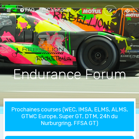
FAQ
Calendrier
Endurance Forum
Prochaines courses (WEC, IMSA, ELMS, ALMS,
GTWC Europe, Super GT, DTM, 24h du
Nurburgring, FFSA GT)