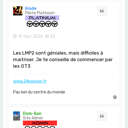
u
t
blade
Citation
Pilote Platinium
15 févr. 2026, 18:32
Les LMP2 sont géniales, mais difficiles à
maitriser. Je te conseille de commencer par
les GT3
www.24passion.fr
Pas loin du centre du monde
H
a
u
t
Dom-San
Citation
Site Admin