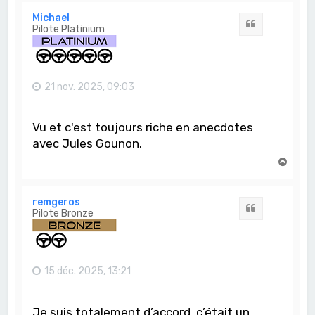
u
t
Michael
Citation
Pilote Platinium
21 nov. 2025, 09:03
Vu et c'est toujours riche en anecdotes
avec Jules Gounon.
H
a
u
t
remgeros
Citation
Pilote Bronze
15 déc. 2025, 13:21
Je suis totalement d’accord, c’était un