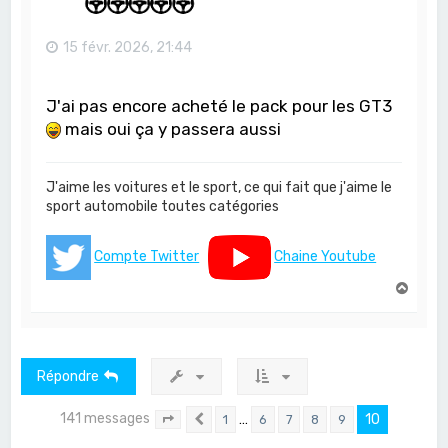
15 févr. 2026, 21:44
J'ai pas encore acheté le pack pour les GT3
mais oui ça y passera aussi
J'aime les voitures et le sport, ce qui fait que j'aime le
sport automobile toutes catégories
Compte Twitter
Chaine Youtube
H
a
u
t
Répondre
141 messages
…
10
1
6
7
8
9
Page
10
Précédent
sur
10