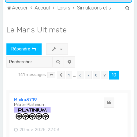
R
Accueil
Accueil
Loisirs
Simulations et simracing
e
c
Le Mans Ultimate
h
e
Répondre
r
c
Rechercher
Recherche avancée
h
141 messages
…
10
1
6
7
8
9
e
Page
10
Précédent
sur
10
r
Micka3719
Citation
Pilote Platinium
20 nov. 2025, 22:03