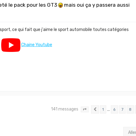
eté le pack pour les GT3
mais oui ça y passera aussi
 sport, ce qui fait que j'aime le sport automobile toutes catégories
Chaine Youtube
141 messages
…
1
6
7
8
Page
10
Précédent
sur
10
Alle