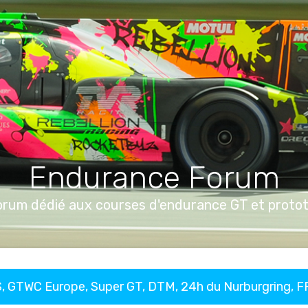
Endurance Forum
orum dédié aux courses d'endurance GT et proto
, GTWC Europe, Super GT, DTM, 24h du Nurburgring, 