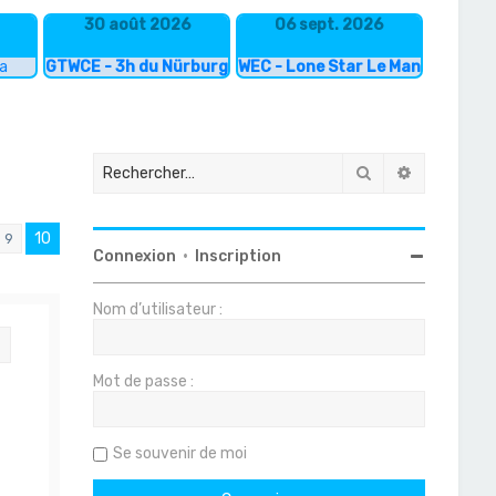
30 août 2026
06 sept. 2026
ka
GTWCE - 3h du Nürburgring
WEC - Lone Star Le Mans
Rechercher
Recherche
10
9
Connexion
•
Inscription
Nom d’utilisateur :
Citation
Mot de passe :
Se souvenir de moi