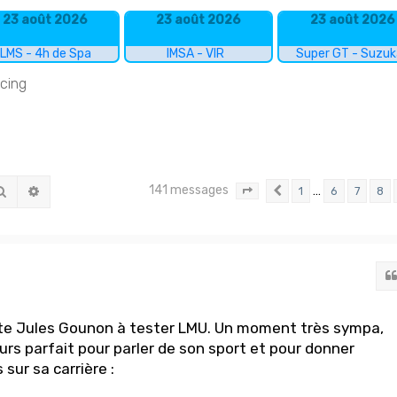
23 août 2026
23 août 2026
23 août 2026
LMS - 4h de Spa
IMSA - VIR
Super GT - Suzu
acing
141 messages
Rechercher
Recherche avancée
…
1
6
7
8
Page
10
Précédent
sur
10
te Jules Gounon à tester LMU. Un moment très sympa,
rs parfait pour parler de son sport et pour donner
sur sa carrière :