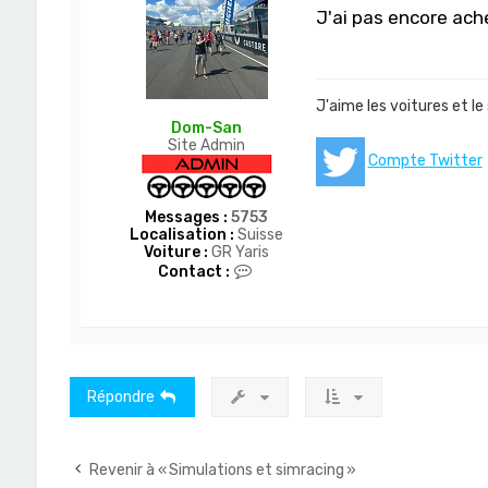
J'ai pas encore ach
J'aime les voitures et le
Dom-San
Site Admin
Compte Twitter
Messages :
5753
Localisation :
Suisse
Voiture :
GR Yaris
C
Contact :
o
n
t
a
c
t
e
Répondre
r
D
o
m
Revenir à « Simulations et simracing »
-