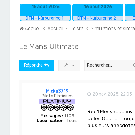
15 août 2026
16 août 2026
DTM - Nürburgring 1
DTM - Nürburgring 2
E
Accueil
Accueil
Loisirs
Simulations et simr
Le Mans Ultimate
Répondre
Micka3719
20 nov. 2025, 22:03
Pilote Platinium
Red1 Messaoud invi
Messages :
1109
Jules Gounon toujou
Localisation :
Tours
plusieurs anecdotes 