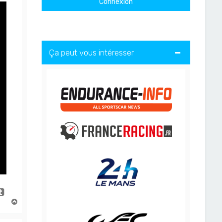
Ça peut vous intéresser
H
a
u