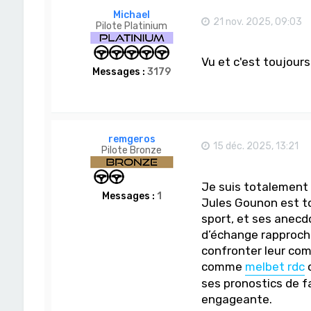
Michael
21 nov. 2025, 09:03
Pilote Platinium
Vu et c'est toujour
Messages :
3179
remgeros
15 déc. 2025, 13:21
Pilote Bronze
Je suis totalement 
Messages :
1
Jules Gounon est to
sport, et ses anecd
d’échange rapproche
confronter leur comp
comme
melbet rdc
o
ses pronostics de f
engageante.