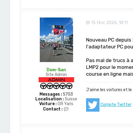
15 févr. 2026, 18:11
Nouveau PC depuis 2 
l'adaptateur PC pou
Pas mal de trucs à 
LMP2 pour le moment
Dom-San
course en ligne mais
Site Admin
J'aime les voitures et le
Messages :
5753
Localisation :
Suisse
Voiture :
GR Yaris
Compte Twitter
C
Contact :
o
n
t
a
c