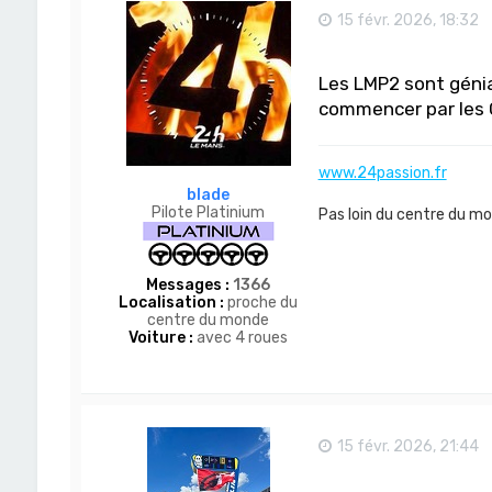
t
15 févr. 2026, 18:32
e
r
D
Les LMP2 sont génial
o
m
commencer par les
-
S
a
n
www.24passion.fr
blade
Pilote Platinium
Pas loin du centre du m
Messages :
1366
Localisation :
proche du
centre du monde
Voiture :
avec 4 roues
15 févr. 2026, 21:44