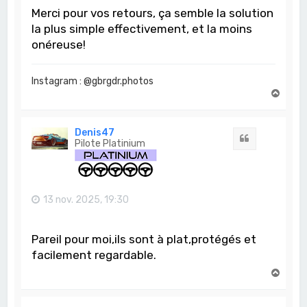
Merci pour vos retours, ça semble la solution
la plus simple effectivement, et la moins
onéreuse!
Instagram : @gbrgdr.photos
H
a
u
t
Denis47
Citation
Pilote Platinium
13 nov. 2025, 19:30
Pareil pour moi,ils sont à plat,protégés et
facilement regardable.
H
a
u