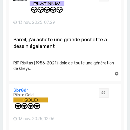
13 nov. 2025, 07:29
Pareil, j'ai acheté une grande pochette à
dessin également
RIP Risitas (1956-2021) idole de toute une génération
de kheys.
H
a
u
t
GbrGdr
Citation
Pilote Gold
13 nov. 2025, 12:06