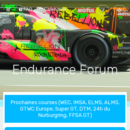
FAQ
Calendrier
Endurance Forum
Prochaines courses (WEC, IMSA, ELMS, ALMS,
GTWC Europe, Super GT, DTM, 24h du
Nurburgring, FFSA GT)