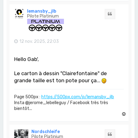
u
t
lemansby_jlb
Citation
Pilote Platinium
12 nov. 2025, 22:03
Hello Gab',
Le carton à dessin "Clairefontaine" de
grande taille est ton pote pour ça...
Page 500px :
https://500px.com/p/lemansby_jlb
Insta @jerome_lebelleguy / Facebook très très
bientôt...
H
a
u
t
Nordschleife
Citation
Pilote Platinium