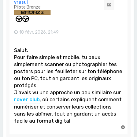
t
vrasui
Citation
Pilote Bronze
18 févr. 2026, 21:49
Salut,
Pour faire simple et mobile, tu peux
simplement scanner ou photographier tes
posters pour les feuilleter sur ton téléphone
ou ton PC, tout en gardant les originaux
protégés.
J’avais vu une approche un peu similaire sur
rover club
, où certains expliquent comment
numériser et conserver leurs collections
sans les abîmer, tout en gardant un accès
facile au format digital
H
a