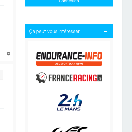
Ça peut vous intéresser
H
a
u
t
Citation