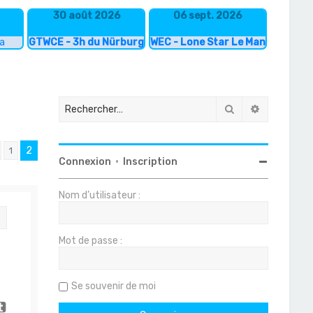
30 août 2026
06 sept. 2026
ka
GTWCE - 3h du Nürburgring
WEC - Lone Star Le Mans
Rechercher
Recherche
2
1
Précédent
Connexion
•
Inscription
Nom d’utilisateur :
Citation
Mot de passe :
Se souvenir de moi