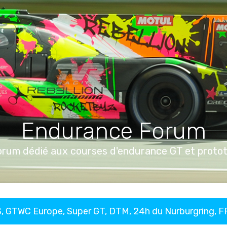
Endurance Forum
orum dédié aux courses d'endurance GT et proto
, GTWC Europe, Super GT, DTM, 24h du Nurburgring, 