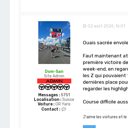
02 août 2026, 16:07
Ouais sacrée envole 
Faut maintenant atte
première victoire d
week-end, en regard
Dom-San
les Z qui pouvaient 
Site Admin
dernières place pour
regarder les highlig
Messages :
5751
Localisation :
Suisse
Course difficile au
Voiture :
GR Yaris
C
Contact :
o
J'aime les voitures et le
n
t
a