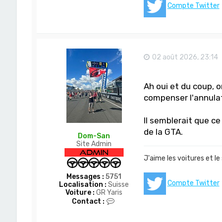
c
Compte Twitter
t
e
r
D
o
m
02 août 2026, 23:14
-
S
a
n
Ah oui et du coup, o
compenser l'annulat
Il semblerait que c
de la GTA.
Dom-San
Site Admin
J'aime les voitures et le
Messages :
5751
Compte Twitter
Localisation :
Suisse
Voiture :
GR Yaris
C
Contact :
o
n