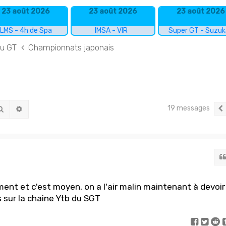
23 août 2026
23 août 2026
23 août 2026
LMS - 4h de Spa
IMSA - VIR
Super GT - Suzu
du GT
Championnats japonais
19 messages
Rechercher
Recherche avancée
ent et c'est moyen, on a l'air malin maintenant à devoir
s sur la chaine Ytb du SGT