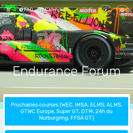
FAQ
Calendrier
Endurance Forum
Prochaines courses (WEC, IMSA, ELMS, ALMS,
GTWC Europe, Super GT, DTM, 24h du
Nurburgring, FFSA GT)