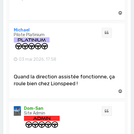
H
a
u
t
Michael
Citation
Pilote Platinium
03 mai 2026, 17:58
Quand la direction assistée fonctionne, ça
roule bien chez Lionspeed !
H
a
u
t
Dom-San
Citation
Site Admin