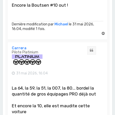
Encore la Boutsen #10 out !
Dernière modification par
Michael
le 31 mai 2026,
16:04, modifié 1 fois.
H
a
u
t
Carrera
Citation
Pilote Platinium
31 mai 2026, 16:04
La 64, la 59, la 51, la 007, la 80... bordel la
quantité de gros équipages PRO déjà out
Et encore la 10, elle est maudite cette
voiture