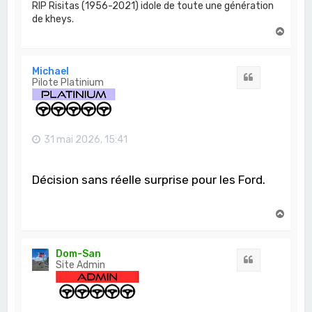
RIP Risitas (1956-2021) idole de toute une génération
de kheys.
H
a
u
t
Michael
Citation
Pilote Platinium
31 mai 2026, 15:41
Décision sans réelle surprise pour les Ford.
H
a
u
t
Dom-San
Citation
Site Admin