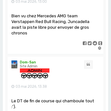
03 mai 2026, 13:00
Bien vu chez Mercedes AMG team
Verstappen Red Bull Racing, Juncadella
avait la piste libre pour envoyer de gros
chronos
H
a
u
t
Dom-San
Citation
Site Admin
03 mai 2026, 13:38
Le DT de fin de course qui chamboule tout
:').