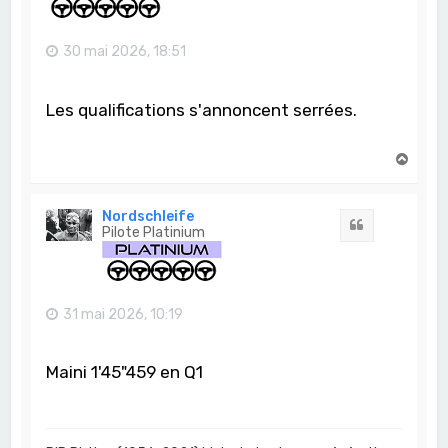
30 mai 2026, 18:51
Les qualifications s'annoncent serrées.
H
a
u
t
Nordschleife
Citation
Pilote Platinium
31 mai 2026, 10:19
Maini 1'45"459 en Q1