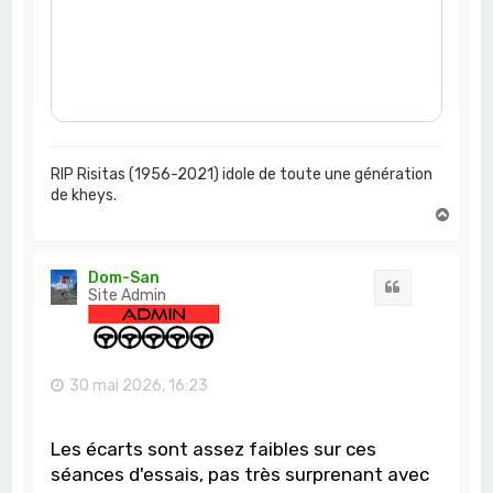
RIP Risitas (1956-2021) idole de toute une génération
de kheys.
H
a
u
t
Dom-San
Citation
Site Admin
30 mai 2026, 16:23
Les écarts sont assez faibles sur ces
séances d'essais, pas très surprenant avec