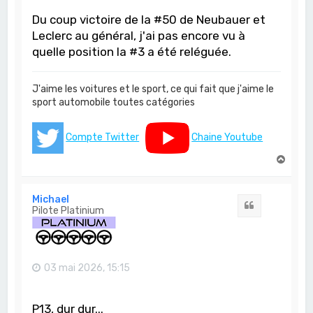
Du coup victoire de la #50 de Neubauer et
Leclerc au général, j'ai pas encore vu à
quelle position la #3 a été reléguée.
J'aime les voitures et le sport, ce qui fait que j'aime le
sport automobile toutes catégories
Compte Twitter
Chaine Youtube
H
a
u
t
Michael
Citation
Pilote Platinium
03 mai 2026, 15:15
P13, dur dur...