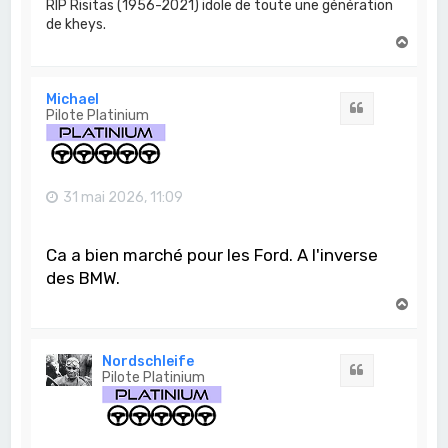
RIP Risitas (1956-2021) idole de toute une génération
de kheys.
H
a
u
t
Michael
Citation
Pilote Platinium
31 mai 2026, 11:09
Ca a bien marché pour les Ford. A l'inverse
des BMW.
H
a
u
t
Nordschleife
Citation
Pilote Platinium