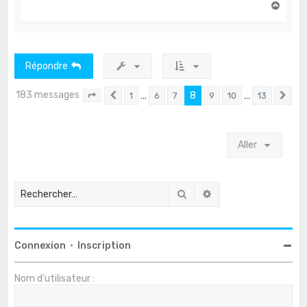
H
a
u
t
Répondre
183 messages
…
8
…
1
6
7
9
10
13
Page
8
Précédent
sur
13
Sui
Aller
Rechercher
Recherche avancée
Connexion
•
Inscription
Nom d’utilisateur :