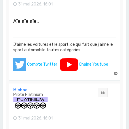
31 mai 2026, 16:01
Aïe aïe aïe..
J'aime les voitures et le sport, ce qui fait que j'aime le
sport automobile toutes catégories
Compte Twitter
Chaine Youtube
H
a
u
t
Michael
Citation
Pilote Platinium
31 mai 2026, 16:01