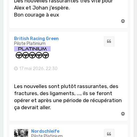
Des nouvelles rassurantes très vite pour
Alex et Johan j'espère.
Bon courage à eux
H
a
u
t
British Racing Green
Citation
Pilote Platinium
17 mai 2026, 22:30
Les nouvelles sont plutôt rassurantes, des
fractures, des ligaments, ..., ils se feront
opérer et après une période de récupération
ça devrait aller.
H
a
u
t
Nordschleife
Citation
Pilote Platinium