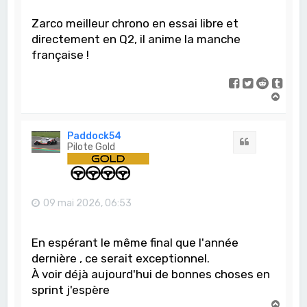
Zarco meilleur chrono en essai libre et
directement en Q2, il anime la manche
française !
H
a
u
t
Paddock54
Citation
Pilote Gold
09 mai 2026, 06:53
En espérant le même final que l'année
dernière , ce serait exceptionnel.
À voir déjà aujourd'hui de bonnes choses en
sprint j'espère
H