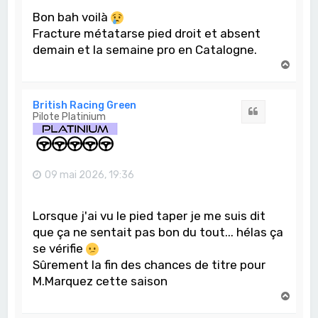
Bon bah voilà
Fracture métatarse pied droit et absent
demain et la semaine pro en Catalogne.
H
a
u
t
British Racing Green
Citation
Pilote Platinium
09 mai 2026, 19:36
Lorsque j'ai vu le pied taper je me suis dit
que ça ne sentait pas bon du tout... hélas ça
se vérifie
Sûrement la fin des chances de titre pour
M.Marquez cette saison
H
a