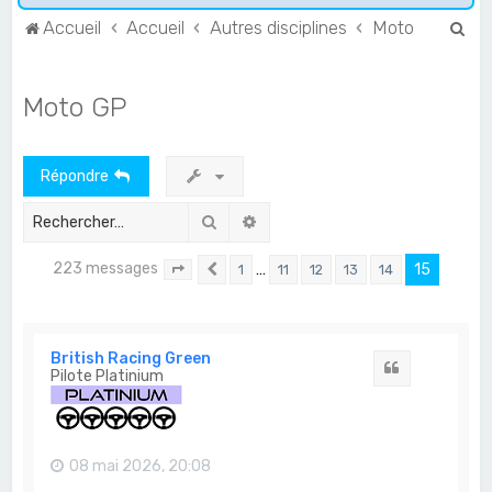
R
Accueil
Accueil
Autres disciplines
Moto
e
c
Moto GP
h
e
Répondre
r
c
Rechercher
Recherche avancée
h
223 messages
…
15
1
11
12
13
14
e
Page
15
Précédent
sur
15
r
British Racing Green
Citation
Pilote Platinium
08 mai 2026, 20:08