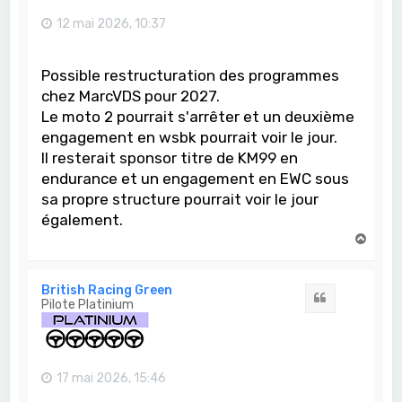
12 mai 2026, 10:37
Possible restructuration des programmes
chez MarcVDS pour 2027.
Le moto 2 pourrait s'arrêter et un deuxième
engagement en wsbk pourrait voir le jour.
Il resterait sponsor titre de KM99 en
endurance et un engagement en EWC sous
sa propre structure pourrait voir le jour
également.
H
a
u
t
British Racing Green
Citation
Pilote Platinium
17 mai 2026, 15:46