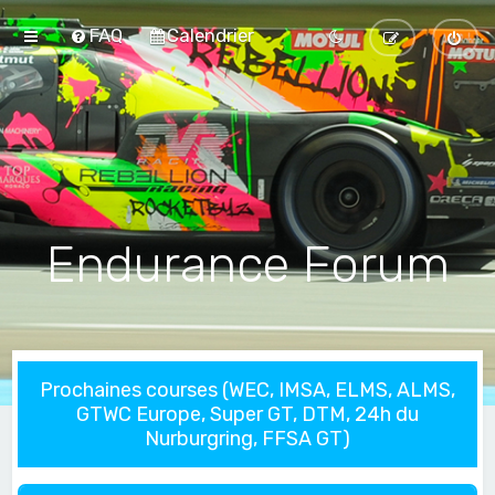
FAQ
Calendrier
Endurance Forum
Prochaines courses (WEC, IMSA, ELMS, ALMS,
GTWC Europe, Super GT, DTM, 24h du
Nurburgring, FFSA GT)