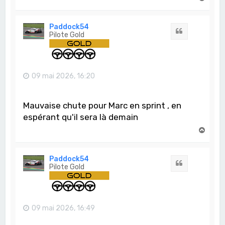
a
u
t
Paddock54
Citation
Pilote Gold
09 mai 2026, 16:20
Mauvaise chute pour Marc en sprint , en
espérant qu'il sera là demain
H
a
u
t
Paddock54
Citation
Pilote Gold
09 mai 2026, 16:49