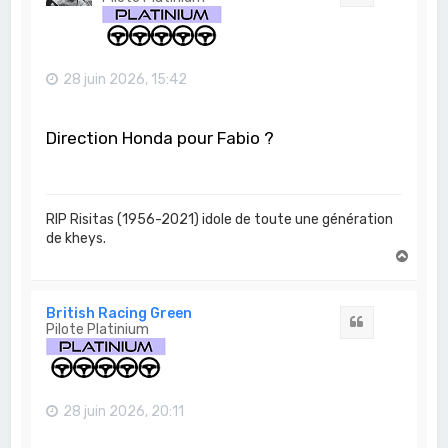
28 juin 2026, 15:42
Direction Honda pour Fabio ?
RIP Risitas (1956-2021) idole de toute une génération
de kheys.
H
a
u
t
British Racing Green
Citation
Pilote Platinium
28 juin 2026, 20:11