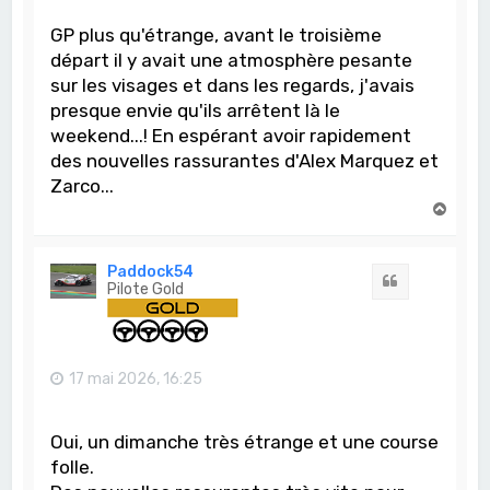
GP plus qu'étrange, avant le troisième
départ il y avait une atmosphère pesante
sur les visages et dans les regards, j'avais
presque envie qu'ils arrêtent là le
weekend...! En espérant avoir rapidement
des nouvelles rassurantes d'Alex Marquez et
Zarco...
H
a
u
t
Paddock54
Citation
Pilote Gold
17 mai 2026, 16:25
Oui, un dimanche très étrange et une course
folle.