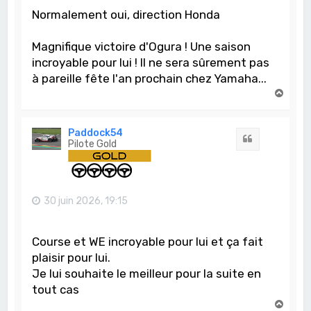
Normalement oui, direction Honda
Magnifique victoire d'Ogura ! Une saison
incroyable pour lui ! Il ne sera sûrement pas
à pareille fête l'an prochain chez Yamaha...
H
a
u
t
Paddock54
Citation
Pilote Gold
30 juin 2026, 19:15
Course et WE incroyable pour lui et ça fait
plaisir pour lui.
Je lui souhaite le meilleur pour la suite en
tout cas
H