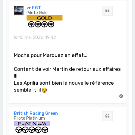
u
t
vnf GT
Citation
Pilote Gold
10 mai 2026, 19:42
Moche pour Marquez en effet...
Contant de voir Martin de retour aux affaires
!!!
Les Aprilia sont bien la nouvelle référence
semble-t-il
H
a
u
t
British Racing Green
Citation
Pilote Platinium