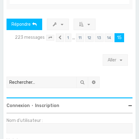
a
u
t
Répondre
223 messages
…
15
1
11
12
13
14
Page
15
Précédent
sur
15
Aller
Rechercher
Recherche avancée
Connexion
•
Inscription
Nom d’utilisateur :