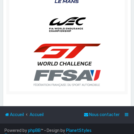
Accueil
Accueil
Nous contacter
Powered by
phpBB
™
• Design by
PlanetStyles