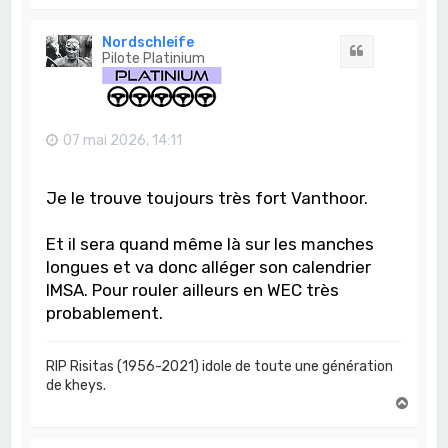
a
u
t
Nordschleife
Citation
Pilote Platinium
07 mai 2026, 14:11
Je le trouve toujours très fort Vanthoor.
Et il sera quand même là sur les manches
longues et va donc alléger son calendrier
IMSA. Pour rouler ailleurs en WEC très
probablement.
RIP Risitas (1956-2021) idole de toute une génération
de kheys.
H
a
u