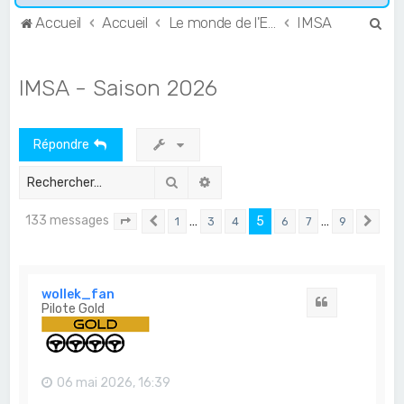
R
Accueil
Accueil
Le monde de l'Endurance et du GT
IMSA
e
c
IMSA - Saison 2026
h
e
Répondre
r
c
Rechercher
Recherche avancée
h
133 messages
…
5
…
1
3
4
6
7
9
e
Page
5
Précédent
sur
9
Sui
r
wollek_fan
Citation
Pilote Gold
06 mai 2026, 16:39