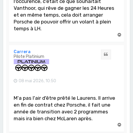
l'occurence, c'était ce que souhaitait
Vanthoor, qui rêve de gagner les 24 Heures
et en même temps, cela doit arranger
Porsche de pouvoir offrir un volant à plein
temps à LH.
H
a
u
t
Carrera
Citation
Pilote Platinium
08 mai 2026, 10:50
M'a pas l'air d'être prêté le Laurens. Il arrive
en fin de contrat chez Porsche, il fait une
année de transition avec 2 programmes
mais ira bien chez McLaren après.
H
a