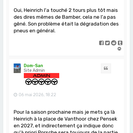
Oui, Heinrich l'a touché 2 tours plus tôt mais
des dires mêmes de Bamber, cela ne l'a pas
gêné. Son problème était la dégradation des
pneus en général.
H
a
u
t
Dom-San
Citation
Site Admin
06 mai 2026, 18:22
Pour la saison prochaine mais je mets ça là
Heinrich à la place de Vanthoor chez Pensek
en 2027, et indirectement ça indique donc
qu'à priori Porsche sera toujours de la partie.