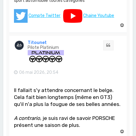
sport automobile toutes catégories
Compte Twitter
Chaine Youtube
H
a
u
t
Titounet
Citation
Pilote Platinium
06 mai 2026, 20:54
Il fallait s'y attendre concernant le belge.
Cela fait bien longtemps (même en GT3)
qu'il n'a plus la fougue de ses belles années.
A contrario
, je suis ravi de savoir PORSCHE
présent une saison de plus.
H