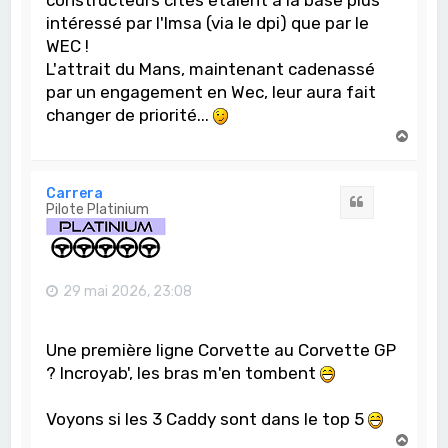
constructeurs cités étaient à la base plus
intéressé par l'Imsa (via le dpi) que par le
WEC !
L'attrait du Mans, maintenant cadenassé
par un engagement en Wec, leur aura fait
changer de priorité...
H
a
u
t
Carrera
Citation
Pilote Platinium
29 mai 2026, 23:08
Une première ligne Corvette au Corvette GP
? Incroyab', les bras m'en tombent
Voyons si les 3 Caddy sont dans le top 5
H