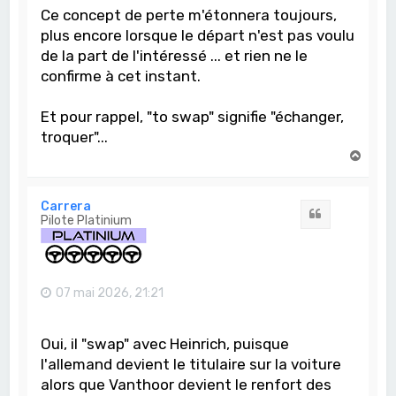
Ce concept de perte m'étonnera toujours,
plus encore lorsque le départ n'est pas voulu
de la part de l'intéressé ... et rien ne le
confirme à cet instant.
Et pour rappel, "to swap" signifie "échanger,
troquer"...
H
a
u
t
Carrera
Citation
Pilote Platinium
07 mai 2026, 21:21
Oui, il "swap" avec Heinrich, puisque
l'allemand devient le titulaire sur la voiture
alors que Vanthoor devient le renfort des