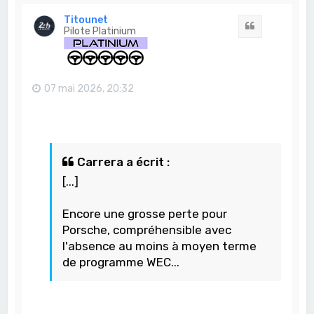
u
t
Titounet
Citation
Pilote Platinium
07 mai 2026, 20:32
Carrera a écrit :
[...]
Encore une grosse perte pour
Porsche, compréhensible avec
l'absence au moins à moyen terme
de programme WEC...