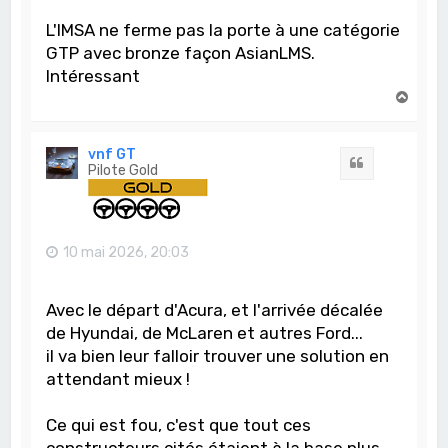
L'IMSA ne ferme pas la porte à une catégorie
GTP avec bronze façon AsianLMS.
Intéressant
H
a
u
t
vnf GT
Citation
Pilote Gold
10 mai 2026, 20:03
Avec le départ d'Acura, et l'arrivée décalée
de Hyundai, de McLaren et autres Ford...
il va bien leur falloir trouver une solution en
attendant mieux !
Ce qui est fou, c'est que tout ces