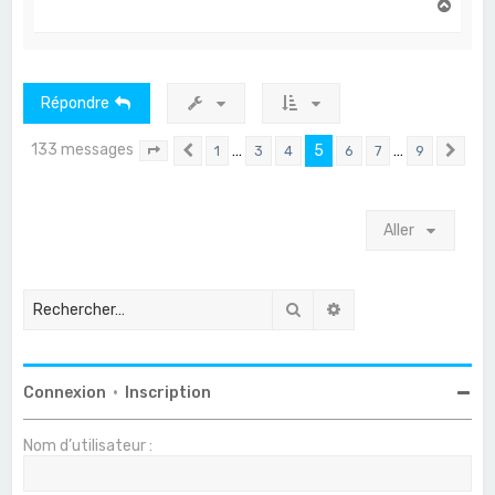
H
a
u
t
Répondre
133 messages
…
5
…
1
3
4
6
7
9
Page
5
Précédent
sur
9
Sui
Aller
Rechercher
Recherche avancée
Connexion
•
Inscription
Nom d’utilisateur :