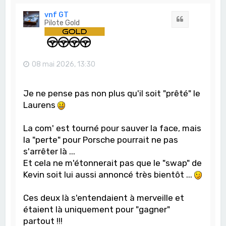
u
t
vnf GT
Citation
Pilote Gold
08 mai 2026, 13:30
Je ne pense pas non plus qu'il soit "prêté" le
Laurens
La com' est tourné pour sauver la face, mais
la "perte" pour Porsche pourrait ne pas
s'arrêter là ...
Et cela ne m'étonnerait pas que le "swap" de
Kevin soit lui aussi annoncé très bientôt ...
Ces deux là s'entendaient à merveille et
étaient là uniquement pour "gagner"
partout !!!