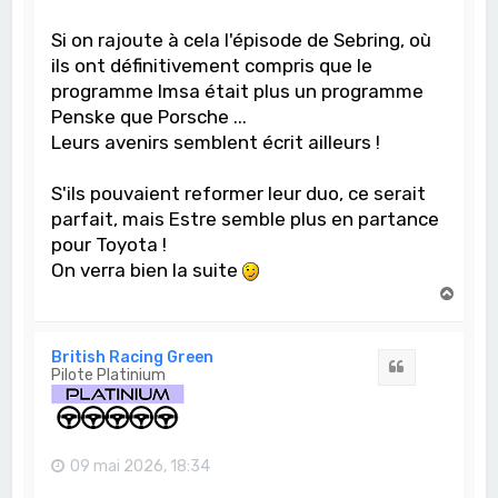
Si on rajoute à cela l'épisode de Sebring, où
ils ont définitivement compris que le
programme Imsa était plus un programme
Penske que Porsche ...
Leurs avenirs semblent écrit ailleurs !
S'ils pouvaient reformer leur duo, ce serait
parfait, mais Estre semble plus en partance
pour Toyota !
On verra bien la suite
H
a
u
t
British Racing Green
Citation
Pilote Platinium
09 mai 2026, 18:34