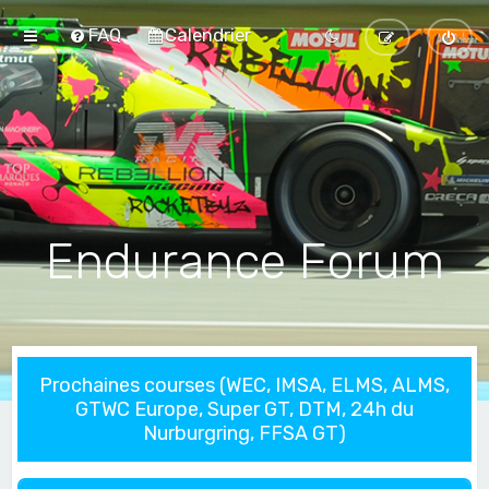
FAQ
Calendrier
Endurance Forum
Prochaines courses (WEC, IMSA, ELMS, ALMS,
GTWC Europe, Super GT, DTM, 24h du
Nurburgring, FFSA GT)