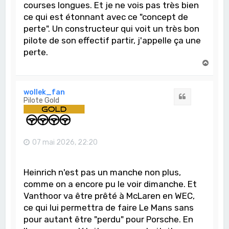
courses longues. Et je ne vois pas très bien
ce qui est étonnant avec ce "concept de
perte". Un constructeur qui voit un très bon
pilote de son effectif partir, j'appelle ça une
perte.
H
a
u
t
wollek_fan
Citation
Pilote Gold
07 mai 2026, 22:20
Heinrich n'est pas un manche non plus,
comme on a encore pu le voir dimanche. Et
Vanthoor va être prêté à McLaren en WEC,
ce qui lui permettra de faire Le Mans sans
pour autant être "perdu" pour Porsche. En