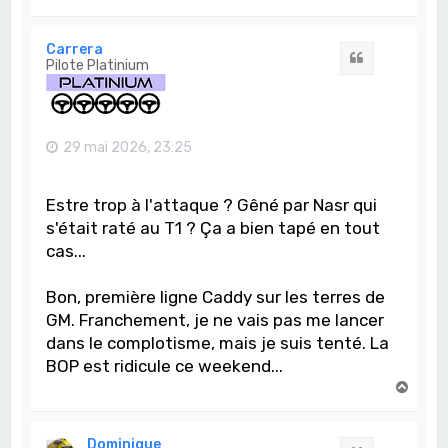
a
u
t
Carrera
Citation
Pilote Platinium
29 mai 2026, 23:25
Estre trop à l'attaque ? Gêné par Nasr qui
s'était raté au T1 ? Ça a bien tapé en tout
cas...
Bon, première ligne Caddy sur les terres de
GM. Franchement, je ne vais pas me lancer
dans le complotisme, mais je suis tenté. La
BOP est ridicule ce weekend...
H
a
u
t
Dominique