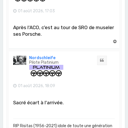
01 août 2026, 17:03
Après l'ACO, c'est au tour de SRO de museler
ses Porsche.
H
a
u
t
Nordschleife
Citation
Pilote Platinium
01 août 2026, 18:09
Sacré écart à l'arrivée.
RIP Risitas (1956-2021) idole de toute une génération