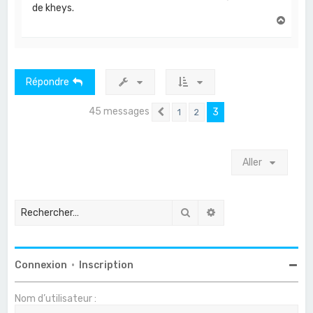
de kheys.
H
a
u
t
Répondre
45 messages
3
1
2
Précédent
Aller
Rechercher
Recherche avancée
Connexion
•
Inscription
Nom d’utilisateur :