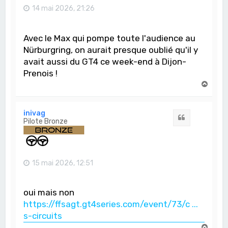
14 mai 2026, 21:26
Avec le Max qui pompe toute l'audience au
Nürburgring, on aurait presque oublié qu'il y
avait aussi du GT4 ce week-end à Dijon-
Prenois !
H
a
u
t
inivag
Citation
Pilote Bronze
15 mai 2026, 12:51
oui mais non
https://ffsagt.gt4series.com/event/73/c ...
s-circuits
H