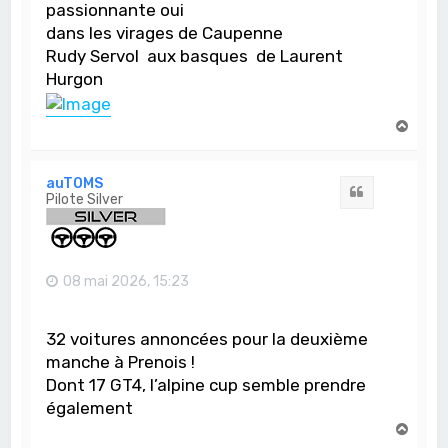
passionnante oui
dans les virages de Caupenne
Rudy Servol aux basques de Laurent
Hurgon
H
a
u
t
auTOMS
Citation
Pilote Silver
08 mai 2026, 15:23
32 voitures annoncées pour la deuxième
manche à Prenois !
Dont 17 GT4, l’alpine cup semble prendre
également
H
a