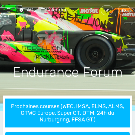
FAQ
Calendrier
Endurance Forum
Prochaines courses (WEC, IMSA, ELMS, ALMS,
GTWC Europe, Super GT, DTM, 24h du
Nurburgring, FFSA GT)