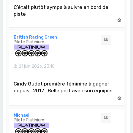
C’était plutôt sympa à suivre en bord de
piste
H
a
u
t
British Racing Green
Citation
Pilote Platinium
21 juin 2026, 23:10
Cindy Gudet première féminine à gagner
depuis...2017 ! Belle perf avec son équipier
H
a
u
t
Michael
Citation
Pilote Platinium