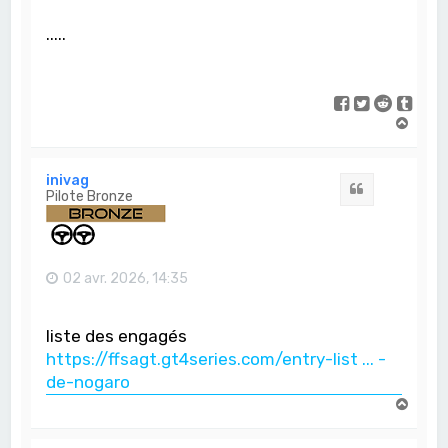
.....
H
a
u
t
inivag
Citation
Pilote Bronze
02 avr. 2026, 14:35
liste des engagés
https://ffsagt.gt4series.com/entry-list ... -
de-nogaro
H
a
u