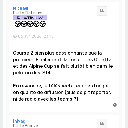
u
t
Michael
Citation
Pilote Platinium
06 avr. 2026, 23:15
Course 2 bien plus passionnante que la
première. Finalement, la fusion des Ginetta
et des Alpine Cup se fait plutôt bien dans le
peloton des GT4.
En revanche, le téléspectateur perd un peu
en qualité de diffusion (plus de pit reporter,
ni de radio avec les teams ?).
H
a
u
t
inivag
Citation
Pilote Bronze