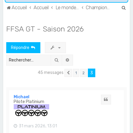
R
Accueil
Accueil
Le monde de l'Endurance et du GT
Championnats français
e
c
FFSA GT - Saison 2026
h
e
Répondre
r
c
Rechercher
Recherche avancée
h
45 messages
3
1
2
e
Précédent
r
Michael
Citation
Pilote Platinium
31 mars 2026, 13:01