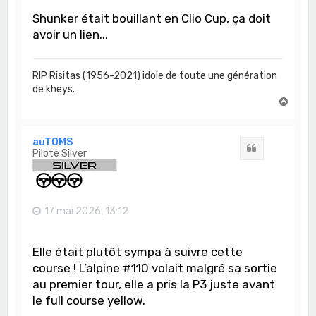
Shunker était bouillant en Clio Cup, ça doit
avoir un lien...
RIP Risitas (1956-2021) idole de toute une génération
de kheys.
H
a
u
t
auTOMS
Citation
Pilote Silver
17 mai 2026, 13:12
Elle était plutôt sympa à suivre cette
course ! L’alpine #110 volait malgré sa sortie
au premier tour, elle a pris la P3 juste avant
le full course yellow.