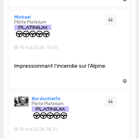
a
u
t
Michael
Citation
Pilote Platinium
16 mai 2026, 15:55
Impressionnant l'incendie sur l'Alpine.
H
a
u
t
Nordschleife
Citation
Pilote Platinium
16 mai 2026, 16:21