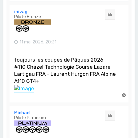
u
t
inivag
Citation
Pilote Bronze
11 mai 2026, 20:31
toujours les coupes de Pâques 2026
#110 Chazel Technologie Course Lazare
Lartigau FRA - Laurent Hurgon FRA Alpine
A110 GT4+
H
a
u
t
Michael
Citation
Pilote Platinium