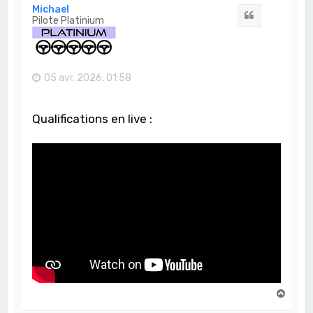
t
Michael
Citation
Pilote Platinium
05 avr. 2026, 01:58
Qualifications en live :
H
a