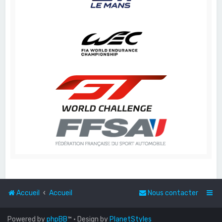
Accueil
Accueil
Nous contacter
Powered by
phpBB
™
• Design by
PlanetStyles