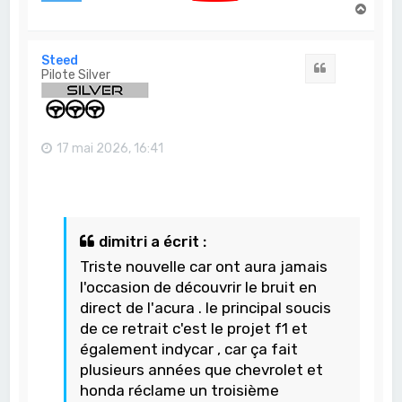
H
a
u
t
Steed
Citation
Pilote Silver
17 mai 2026, 16:41
dimitri a écrit :
Triste nouvelle car ont aura jamais
l'occasion de découvrir le bruit en
direct de l'acura . le principal soucis
de ce retrait c'est le projet f1 et
également indycar , car ça fait
plusieurs années que chevrolet et
honda réclame un troisième