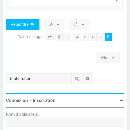
a
u
t
Répondre
107 messages
…
8
1
4
5
6
7
Page
8
Précédent
sur
8
Aller
Rechercher
Recherche avancée
Connexion
•
Inscription
Nom d’utilisateur :