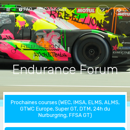
FAQ
Calendrier
Endurance Forum
Prochaines courses (WEC, IMSA, ELMS, ALMS,
GTWC Europe, Super GT, DTM, 24h du
Nurburgring, FFSA GT)