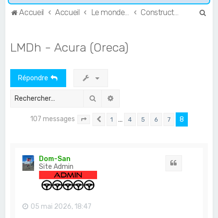
R
Accueil
Accueil
Le monde de l'Endurance et du GT
Constructeurs & Teams
e
c
LMDh - Acura (Oreca)
h
e
Répondre
r
c
Rechercher
Recherche avancée
h
107 messages
…
8
1
4
5
6
7
e
Page
8
Précédent
sur
8
r
Dom-San
Citation
Site Admin
05 mai 2026, 18:47