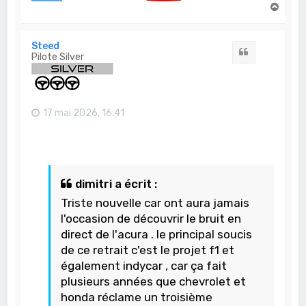
H
a
u
t
Steed
Citation
Pilote Silver
17 mai 2026, 16:41
dimitri a écrit :
Triste nouvelle car ont aura jamais
l'occasion de découvrir le bruit en
direct de l'acura . le principal soucis
de ce retrait c'est le projet f1 et
également indycar , car ça fait
plusieurs années que chevrolet et
honda réclame un troisième