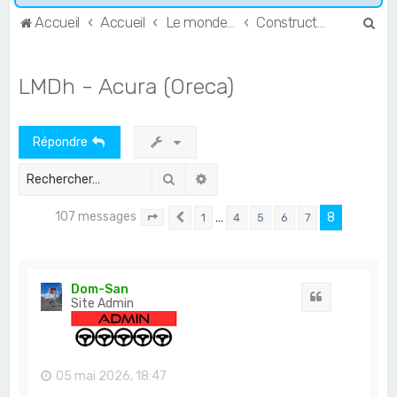
R
Accueil
Accueil
Le monde de l'Endurance et du GT
Constructeurs & Teams
e
c
LMDh - Acura (Oreca)
h
e
Répondre
r
c
Rechercher
Recherche avancée
h
107 messages
…
8
1
4
5
6
7
e
Page
8
Précédent
sur
8
r
Dom-San
Citation
Site Admin
05 mai 2026, 18:47