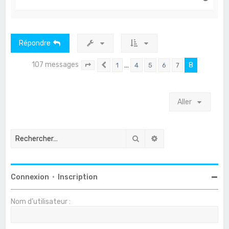
a
u
t
Répondre
107 messages
…
8
1
4
5
6
7
Page
8
Précédent
sur
8
Aller
Rechercher
Recherche avancée
Connexion
•
Inscription
Nom d’utilisateur :