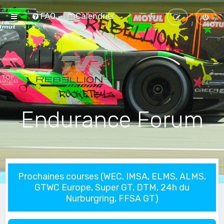
FAQ
Calendrier
Endurance Forum
Prochaines courses (WEC, IMSA, ELMS, ALMS,
GTWC Europe, Super GT, DTM, 24h du
Nurburgring, FFSA GT)