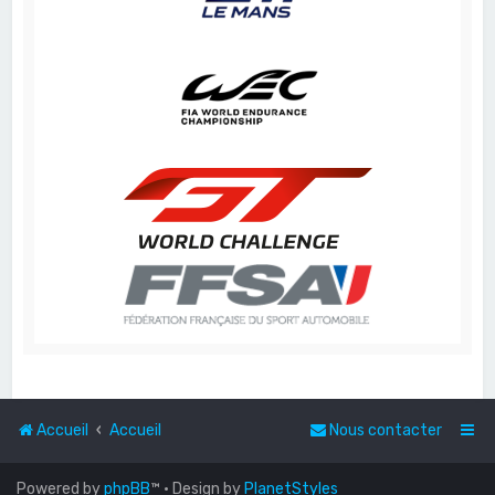
Accueil
Accueil
Nous contacter
Powered by
phpBB
™
• Design by
PlanetStyles