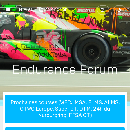
FAQ
Calendrier
Endurance Forum
Prochaines courses (WEC, IMSA, ELMS, ALMS,
GTWC Europe, Super GT, DTM, 24h du
Nurburgring, FFSA GT)