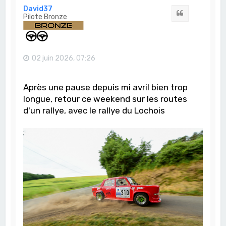
t
David37
Citation
Pilote Bronze
02 juin 2026, 07:26
Après une pause depuis mi avril bien trop
longue, retour ce weekend sur les routes
d'un rallye, avec le rallye du Lochois