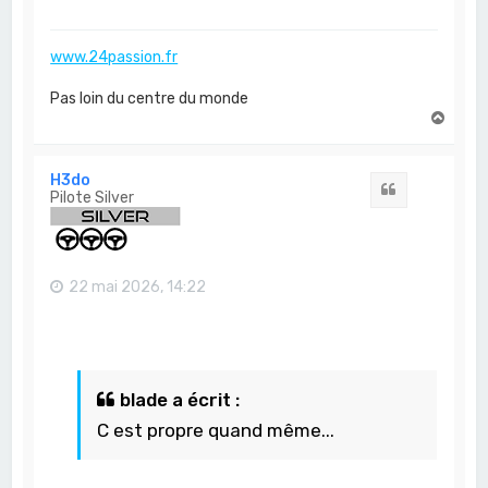
www.24passion.fr
Pas loin du centre du monde
H
a
u
t
H3do
Citation
Pilote Silver
22 mai 2026, 14:22
blade a écrit :
C est propre quand même...