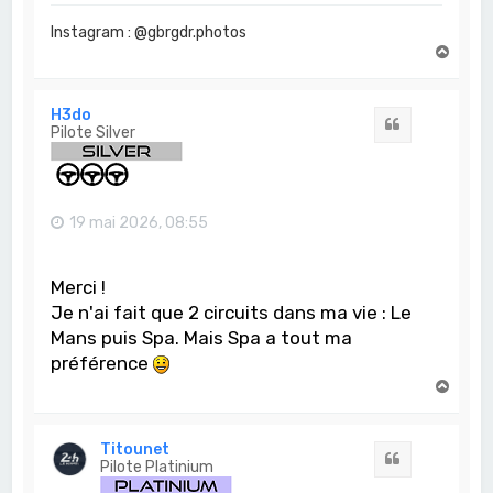
Instagram : @gbrgdr.photos
H
a
u
t
H3do
Citation
Pilote Silver
19 mai 2026, 08:55
Merci !
Je n'ai fait que 2 circuits dans ma vie : Le
Mans puis Spa. Mais Spa a tout ma
préférence
H
a
u
t
Titounet
Citation
Pilote Platinium