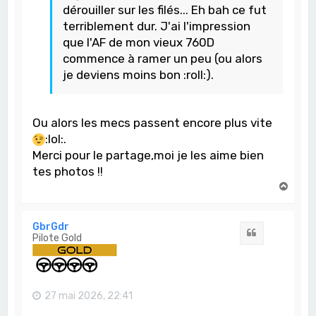
dérouiller sur les filés... Eh bah ce fut
terriblement dur. J'ai l'impression
que l'AF de mon vieux 760D
commence à ramer un peu (ou alors
je deviens moins bon :roll:).
Ou alors les mecs passent encore plus vite
:lol:.
Merci pour le partage,moi je les aime bien
tes photos !!
H
a
u
t
GbrGdr
Citation
Pilote Gold
27 mai 2026, 22:41