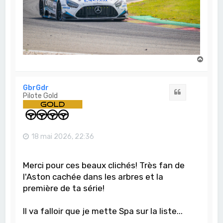
H
a
u
t
GbrGdr
Citation
Pilote Gold
18 mai 2026, 22:36
Merci pour ces beaux clichés! Très fan de
l'Aston cachée dans les arbres et la
première de ta série!
Il va falloir que je mette Spa sur la liste...