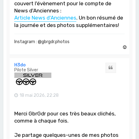
couvert l'évènement pour le compte de
News d'Anciennes :
Article News d'Anciennes
. Un bon résumé de
la journée et des photos supplémentaires!
Instagram : @gbrgdr.photos
H
a
u
t
H3do
Citation
Pilote Silver
18 mai 2026, 22:28
Merci GbrGdr pour ces très beaux clichés,
comme à chaque fois.
Je partage quelques-unes de mes photos