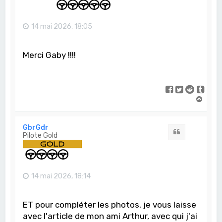
14 mai 2026, 18:05
Merci Gaby !!!!
H
a
u
t
GbrGdr
Citation
Pilote Gold
14 mai 2026, 18:14
ET pour compléter les photos, je vous laisse
avec l'article de mon ami Arthur, avec qui j'ai