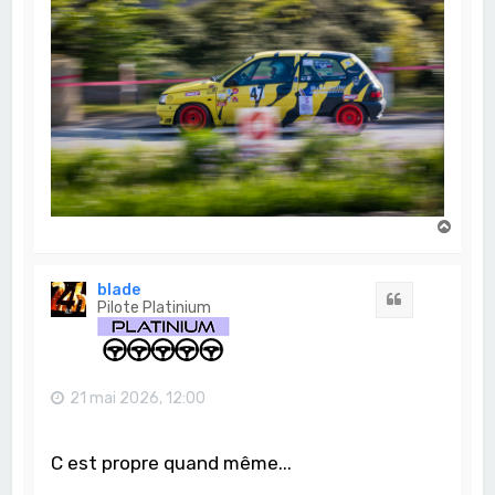
H
a
u
t
blade
Citation
Pilote Platinium
21 mai 2026, 12:00
C est propre quand même...