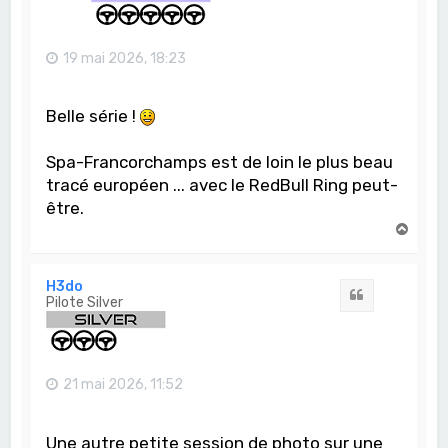
19 mai 2026, 18:23
Belle série !
Spa-Francorchamps est de loin le plus beau
tracé européen ... avec le RedBull Ring peut-
être.
H
a
u
t
H3do
Citation
Pilote Silver
21 mai 2026, 11:52
Une autre petite session de photo sur une