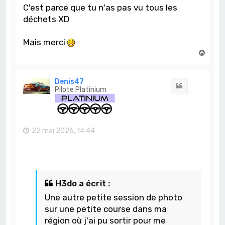
C'est parce que tu n'as pas vu tous les
déchets XD
Mais merci
H
a
u
t
Denis47
Citation
Pilote Platinium
22 mai 2026, 14:44
H3do a écrit :
Une autre petite session de photo
sur une petite course dans ma
région où j'ai pu sortir pour me