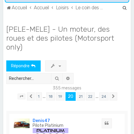
R
Accueil
Accueil
Loisirs
Le coin des photographes
e
c
[PELE-MELE] - Un moteur, des
h
roues et des pilotes (Motorsport
e
only)
r
c
h
Répondre
e
Rechercher
Recherche avancée
r
355 messages
…
20
…
1
18
19
21
22
24
Page
20
Précédent
sur
24
Suivant
Denis47
Citation
Pilote Platinium