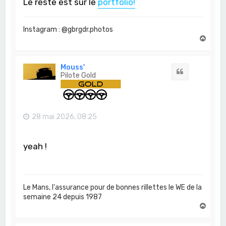
Le reste est sur le
portfolio!
Instagram : @gbrgdr.photos
H
a
u
t
Mouss'
Citation
Pilote Gold
28 mai 2026, 08:25
yeah !
Le Mans, l'assurance pour de bonnes rillettes le WE de la
semaine 24 depuis 1987
H
a
u