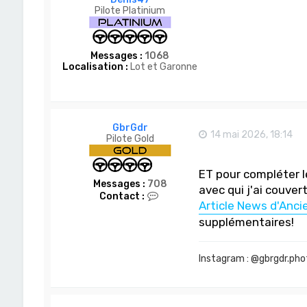
Pilote Platinium
Messages :
1068
Localisation :
Lot et Garonne
GbrGdr
14 mai 2026, 18:14
Pilote Gold
ET pour compléter le
Messages :
708
avec qui j'ai couve
C
Contact :
Article News d'Anci
o
n
supplémentaires!
t
a
c
Instagram : @gbrgdr.pho
t
e
r
G
b