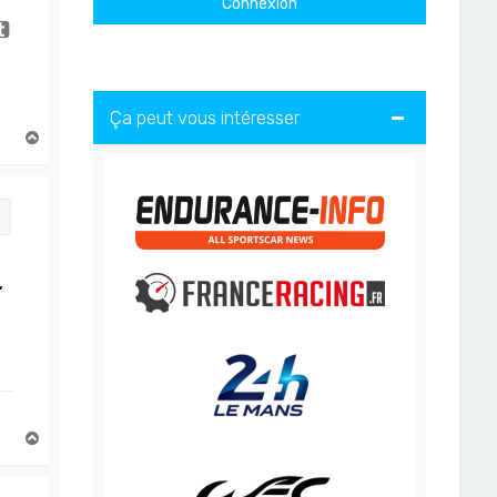
Ça peut vous intéresser
H
a
u
t
Citation
,
H
a
u
t