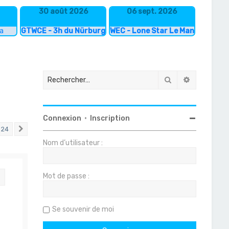
30 août 2026
06 sept. 2026
ka
GTWCE - 3h du Nürburgring
WEC - Lone Star Le Mans
Rechercher
Recherche
Connexion
•
Inscription
24
Suivant
Nom d’utilisateur :
Mot de passe :
Citation
Se souvenir de moi