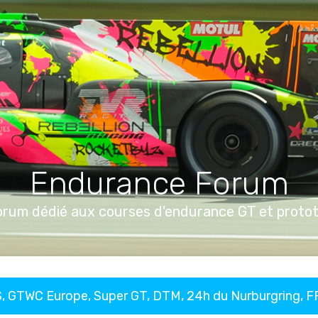
Endurance Forum
orum dédié aux courses d'endurance GT et proto
, GTWC Europe, Super GT, DTM, 24h du Nurburgring, 