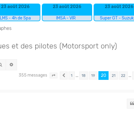
23 août 2026
23 août 2026
23 août 2026
LMS - 4h de Spa
IMSA - VIR
Super GT - Suzu
raphes
s et des pilotes (Motorsport only)
Rechercher
Recherche avancée
355 messages
…
20
…
1
18
19
21
22
Page
20
Précédent
sur
24