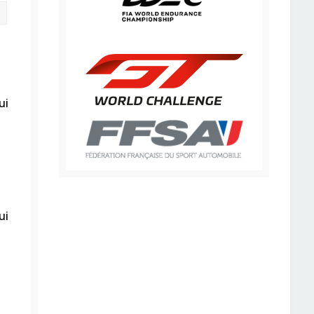
Citation
ui
ui