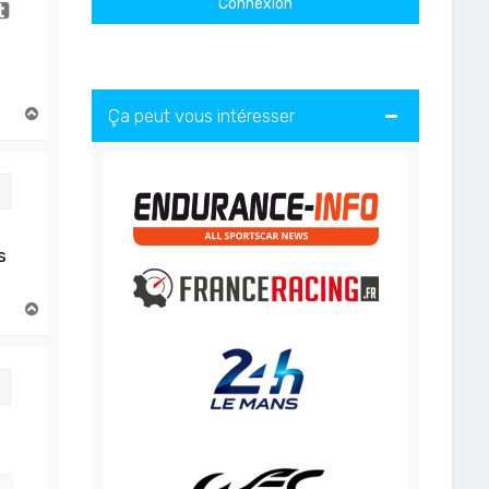
H
Ça peut vous intéresser
a
u
t
Citation
s
H
a
u
t
Citation