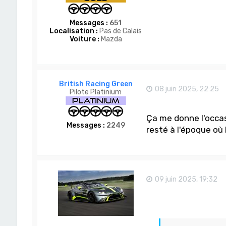
Messages :
651
Localisation :
Pas de Calais
Voiture :
Mazda
British Racing Green
08 juin 2025, 22:25
Pilote Platinium
Ça me donne l'occa
Messages :
2249
resté à l'époque o
09 juin 2025, 19:32