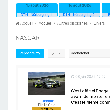
15 août 2026
16 août 2026
DTM - Nürburgring 1
DTM - Nürburgring 2
E
Accueil
Accueil
Autres disciplines
Divers
NASCAR
Répondre
08 juin 2025, 19:27
C'est officiel Dodg
avant de monter en 
Luxecar
C'est le 4ième const
Pilote Gold