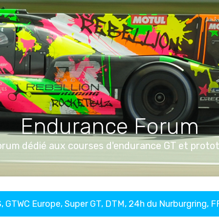
Endurance Forum
orum dédié aux courses d'endurance GT et proto
, GTWC Europe, Super GT, DTM, 24h du Nurburgring, 