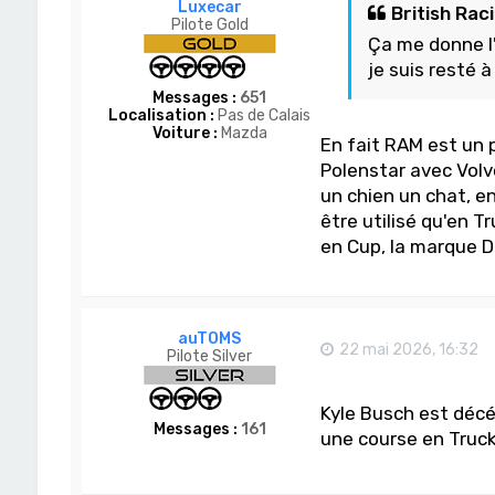
Luxecar
British Raci
Pilote Gold
Ça me donne l
je suis resté 
Messages :
651
Localisation :
Pas de Calais
Voiture :
Mazda
En fait RAM est un
Polenstar avec Volvo
un chien un chat, e
être utilisé qu'en T
en Cup, la marque D
auTOMS
22 mai 2026, 16:32
Pilote Silver
Kyle Busch est décé
Messages :
161
une course en Truck 