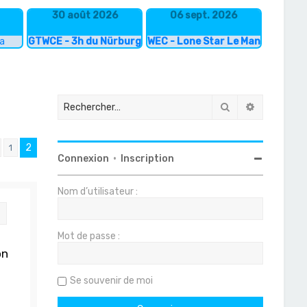
30 août 2026
06 sept. 2026
ka
GTWCE - 3h du Nürburgring
WEC - Lone Star Le Mans
Rechercher
Recherche
2
1
Précédent
Connexion
•
Inscription
Nom d’utilisateur :
Citation
Mot de passe :
on
Se souvenir de moi