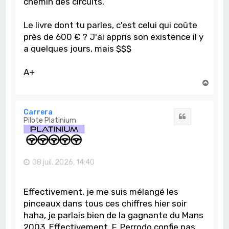
chemin des circuits.
Le livre dont tu parles, c'est celui qui coûte
près de 600 € ? J'ai appris son existence il y
a quelques jours, mais $$$
A+
H
a
u
t
Carrera
Citation
Pilote Platinium
08 juil. 2026, 14:40
Effectivement, je me suis mélangé les
pinceaux dans tous ces chiffres hier soir
haha, je parlais bien de la gagnante du Mans
2003. Effectivement, F. Perrodo confie pas