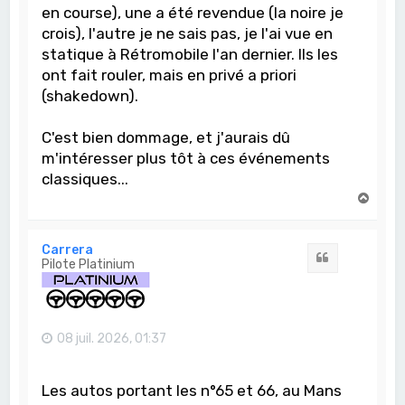
en course), une a été revendue (la noire je
crois), l'autre je ne sais pas, je l'ai vue en
statique à Rétromobile l'an dernier. Ils les
ont fait rouler, mais en privé a priori
(shakedown).
C'est bien dommage, et j'aurais dû
m'intéresser plus tôt à ces événements
classiques...
H
a
u
t
Carrera
Citation
Pilote Platinium
08 juil. 2026, 01:37
Les autos portant les n°65 et 66, au Mans