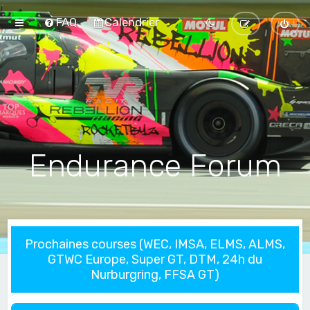
FAQ
Calendrier
Endurance Forum
Prochaines courses (WEC, IMSA, ELMS, ALMS,
GTWC Europe, Super GT, DTM, 24h du
Nurburgring, FFSA GT)