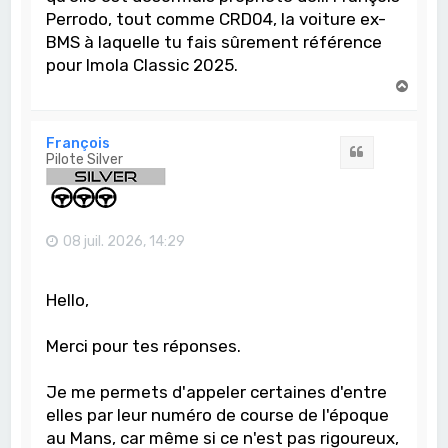
Perrodo, tout comme CRD04, la voiture ex-
BMS à laquelle tu fais sûrement référence
pour Imola Classic 2025.
H
a
u
t
François
Citation
Pilote Silver
08 juil. 2026, 14:29
Hello,
Merci pour tes réponses.
Je me permets d'appeler certaines d'entre
elles par leur numéro de course de l'époque
au Mans, car même si ce n'est pas rigoureux,