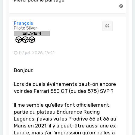
H
a
u
t
François
Citation
Pilote Silver
07 juil. 2026, 16:41
Bonjour,
Lors de quels événements peut-on encore
voir des Ferrari 550 GT (ou des 575) SVP ?
Il me semble qu'elles font officiellement
partie du plateau Endurance Racing
Legends, j'avais vu les Prodrive 65 et 66 au
Mans en 2021, il y a peut-être aussi une ex-
Larbre, mais j'ai l'impression qu'on ne les a