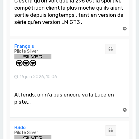
C'est là qu'on voit que la 296 est la sportive
compétition client la plus moche qu'ils aient
sortie depuis longtemps , tant en version de
série qu'en version LM GT3 .
H
a
u
t
François
Citation
Pilote Silver
16 juin 2026, 10:06
Attends, on n'a pas encore vu la Luce en
piste...
H
a
u
t
H3do
Citation
Pilote Silver