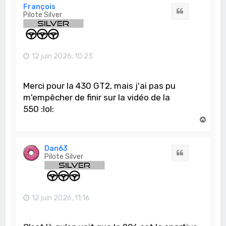
t
François
Citation
Pilote Silver
12 juin 2026, 10:23
Merci pour la 430 GT2, mais j'ai pas pu
m'empêcher de finir sur la vidéo de la
550 :lol:
H
a
u
t
Dan63
Citation
Pilote Silver
12 juin 2026, 11:16