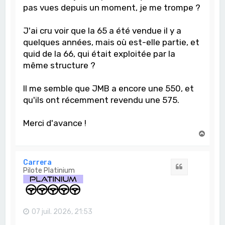
pas vues depuis un moment, je me trompe ?
J'ai cru voir que la 65 a été vendue il y a
quelques années, mais où est-elle partie, et
quid de la 66, qui était exploitée par la
même structure ?
Il me semble que JMB a encore une 550, et
qu'ils ont récemment revendu une 575.
Merci d'avance !
H
a
u
t
Carrera
Citation
Pilote Platinium
07 juil. 2026, 21:53