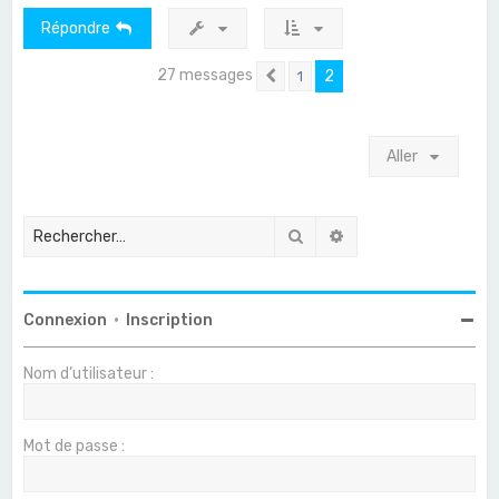
Répondre
27 messages
2
1
Précédent
Aller
Rechercher
Recherche avancée
Connexion
•
Inscription
Nom d’utilisateur :
Mot de passe :