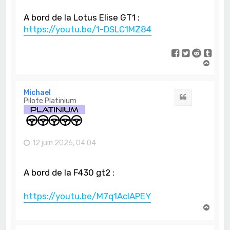
A bord de la Lotus Elise GT1 :
https://youtu.be/1-DSLC1MZ84
H
a
u
t
Michael
Citation
Pilote Platinium
12 juin 2026, 04:04
A bord de la F430 gt2 :
https://youtu.be/M7q1AclAPEY
H
a
u