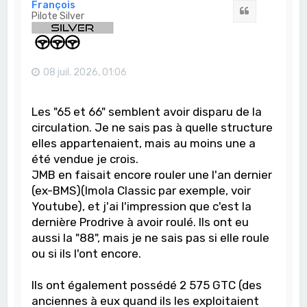
t
François
Citation
Pilote Silver
08 juil. 2026, 01:06
Les "65 et 66" semblent avoir disparu de la
circulation. Je ne sais pas à quelle structure
elles appartenaient, mais au moins une a
été vendue je crois.
JMB en faisait encore rouler une l'an dernier
(ex-BMS)(Imola Classic par exemple, voir
Youtube), et j'ai l'impression que c'est la
dernière Prodrive à avoir roulé. Ils ont eu
aussi la "88", mais je ne sais pas si elle roule
ou si ils l'ont encore.
Ils ont également possédé 2 575 GTC (des
anciennes à eux quand ils les exploitaient