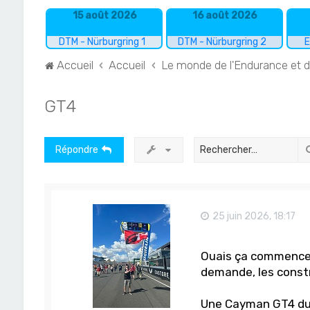
15 août 2026
16 août 2026
DTM - Nürburgring 1
DTM - Nürburgring 2
E
Accueil
Accueil
Le monde de l'Endurance et 
GT4
Répondre
25 juin 2026, 18:17
Ouais ça commence à
demande, les const
Une Cayman GT4 du c