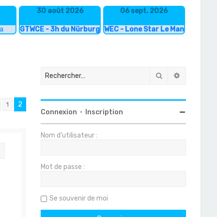
30 août 2026
06 sept. 2026
ka
GTWCE - 3h du Nürburgring
WEC - Lone Star Le Mans
Rechercher
Recherche
2
1
Précédent
Connexion
•
Inscription
Nom d’utilisateur :
Citation
Mot de passe :
Se souvenir de moi