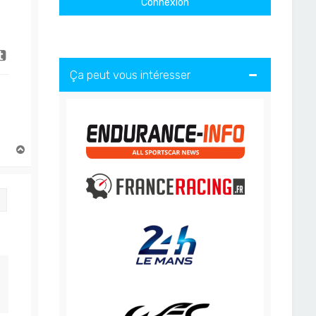
Ça peut vous intéresser
H
a
u
t
Citation