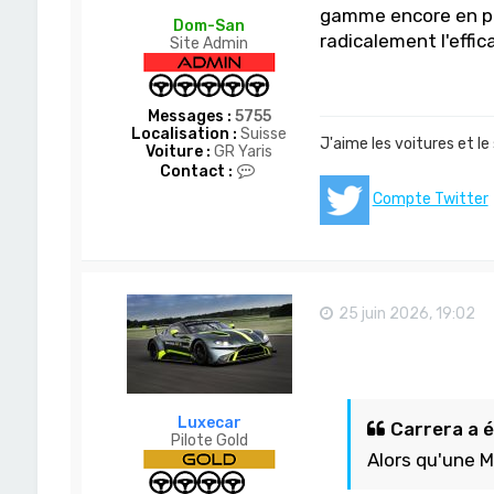
gamme encore en pr
Dom-San
radicalement l'effic
Site Admin
Messages :
5755
Localisation :
Suisse
J'aime les voitures et le
Voiture :
GR Yaris
C
Contact :
o
Compte Twitter
n
t
a
c
t
e
r
25 juin 2026, 19:02
D
o
m
-
S
a
Luxecar
Carrera a éc
n
Pilote Gold
Alors qu'une M