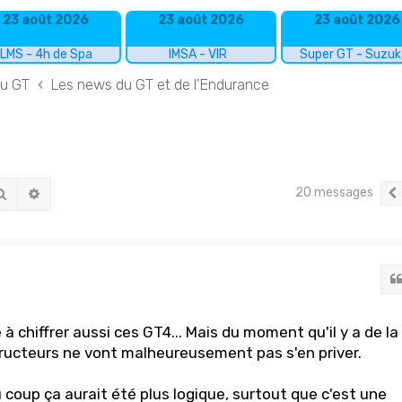
23 août 2026
23 août 2026
23 août 2026
LMS - 4h de Spa
IMSA - VIR
Super GT - Suzu
du GT
Les news du GT et de l'Endurance
20 messages
Rechercher
Recherche avancée
 chiffrer aussi ces GT4... Mais du moment qu'il y a de la
ructeurs ne vont malheureusement pas s'en priver.
oup ça aurait été plus logique, surtout que c'est une