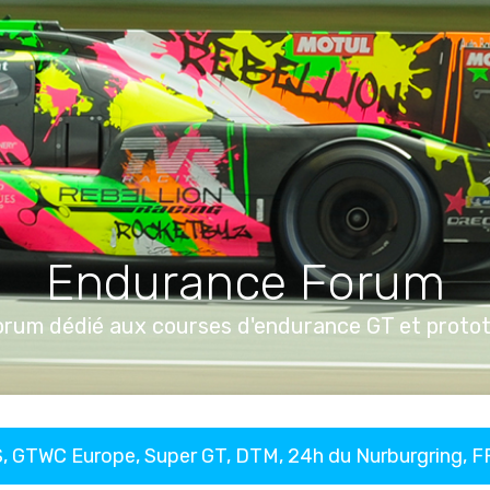
Endurance Forum
orum dédié aux courses d'endurance GT et proto
, GTWC Europe, Super GT, DTM, 24h du Nurburgring, 