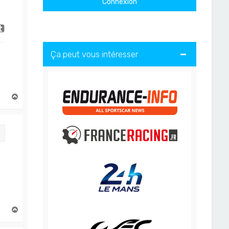
Ça peut vous intéresser
H
a
u
t
Citation
H
a
u