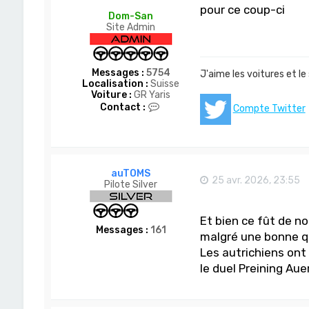
pour ce coup-ci
Dom-San
Site Admin
Messages :
5754
J'aime les voitures et le
Localisation :
Suisse
Voiture :
GR Yaris
C
Contact :
Compte Twitter
o
n
t
a
c
t
auTOMS
25 avr. 2026, 23:55
e
Pilote Silver
r
D
o
Et bien ce fût de n
m
Messages :
161
malgré une bonne q
-
S
Les autrichiens ont 
a
le duel Preining Aue
n