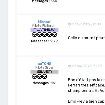
Messages :
854
Michael
27 avr. 2026, 12:00
Pilote Platinium
Celle du muret peut
Messages :
3179
auTOMS
23 mai 2026, 22:23
Pilote Silver
Bon c’était pas la co
Messages :
161
Ferrari très efficace
championnat. Et Ve
Emil Frey a bien ca