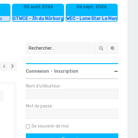
30 août 2026
06 sept. 2026
ka
GTWCE - 3h du Nürburgring
WEC - Lone Star Le Mans
Rechercher
Recherche
3
nt
Suivant
Connexion
•
Inscription
Nom d’utilisateur :
Citation
Mot de passe :
Se souvenir de moi