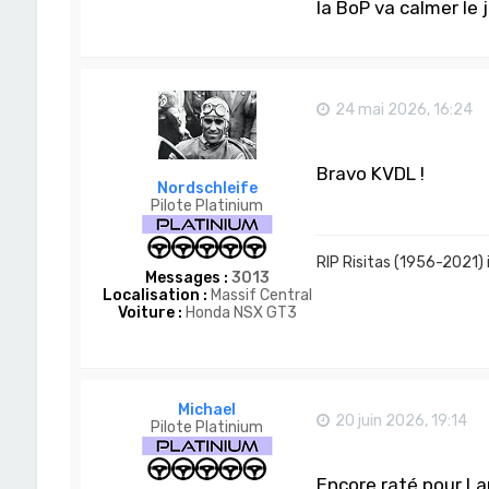
la BoP va calmer le 
24 mai 2026, 16:24
Bravo KVDL !
Nordschleife
Pilote Platinium
RIP Risitas (1956-2021) 
Messages :
3013
Localisation :
Massif Central
Voiture :
Honda NSX GT3
Michael
20 juin 2026, 19:14
Pilote Platinium
Encore raté pour La