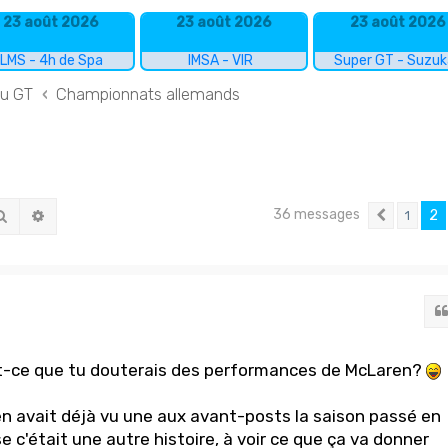
23 août 2026
23 août 2026
23 août 2026
LMS - 4h de Spa
IMSA - VIR
Super GT - Suzu
du GT
Championnats allemands
36 messages
Rechercher
Recherche avancée
2
1
Précéde
est-ce que tu douterais des performances de McLaren?
en avait déjà vu une aux avant-posts la saison passé en
e c'était une autre histoire, à voir ce que ça va donner