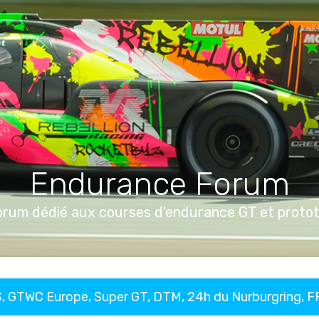
Endurance Forum
orum dédié aux courses d'endurance GT et proto
, GTWC Europe, Super GT, DTM, 24h du Nurburgring, 