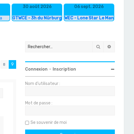
30 août 2026
06 sept. 2026
ka
GTWCE - 3h du Nürburgring
WEC - Lone Star Le Mans
Rechercher
Recherche
9
8
Connexion
•
Inscription
Nom d’utilisateur :
Citation
Mot de passe :
Se souvenir de moi