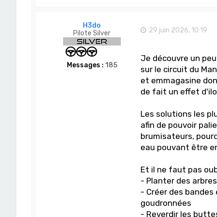
H3do
29 juin 2026, 10:19
Pilote Silver
Je découvre un peu
Messages :
185
sur le circuit du Man
et emmagasine donc
de fait un effet d'il
Les solutions les pl
afin de pouvoir pali
brumisateurs, pourq
eau pouvant être en
Et il ne faut pas oub
- Planter des arbres
- Créer des bandes 
goudronnées
- Reverdir les butt