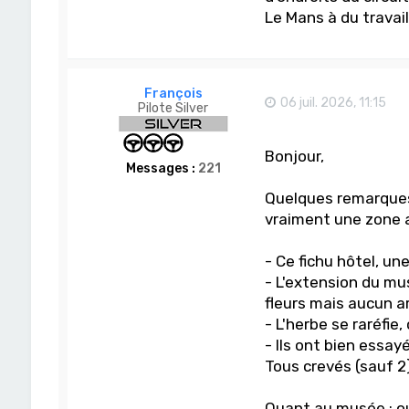
Le Mans à du travail 
François
06 juil. 2026, 11:15
Pilote Silver
Bonjour,
Messages :
221
Quelques remarques
vraiment une zone a
- Ce fichu hôtel, u
- L'extension du mu
fleurs mais aucun a
- L'herbe se raréfie,
- Ils ont bien essay
Tous crevés (sauf 2)
Quant au musée : oui 