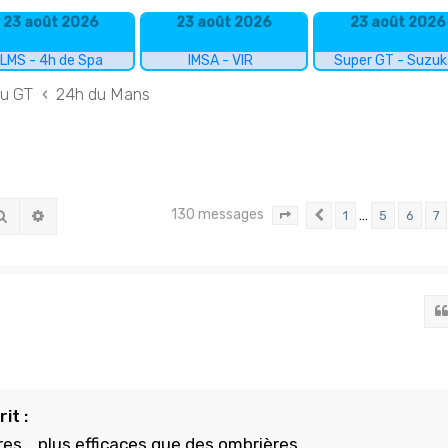
23 août 2026
23 août 2026
23 août 2026
LMS - 4h de Spa
IMSA - VIR
Super GT - Suzu
du GT
24h du Mans
130 messages
Rechercher
Recherche avancée
…
1
5
6
7
Page
9
Précédent
sur
9
it :
es... plus efficaces que des ombrières...