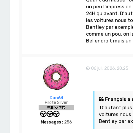
un peu l'impression
24H qu'avant. D'auta
les voitures nous to
Bentley par exemple
comme un pou, on la 
Bel endroit mais un
06 juil. 2026, 20:25
Dan63
François a é
Pilote Silver
D'autant plus q
voitures nous 
Bentley par e
Messages :
256