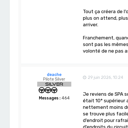
Tout ça créera de l'
plus on attend, plu
arriver.
Franchement, quand j
sont pas les mêmes
volonté de ne pas a
deache
29 juin 2026, 10:24
Pilote Silver
Je reviens de SPA 
Messages :
464
était 10° supérieur
nettement moins dur
se trouve plus fac
d'endroit pour rafr
d'endroits du circuit.