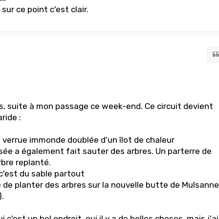
sur ce point c'est clair.
, suite à mon passage ce week-end. Ce circuit devient
ride :
ne verrue immonde doublée d'un îlot de chaleur
sée a également fait sauter des arbres. Un parterre de
rbre replanté.
 c'est du sable partout
é de planter des arbres sur la nouvelle butte de Mulsanne
.
c'est un bel endroit, oui il y a de belles choses, mais j'ai