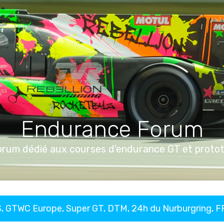
Endurance Forum
orum dédié aux courses d'endurance GT et proto
, GTWC Europe, Super GT, DTM, 24h du Nurburgring, 