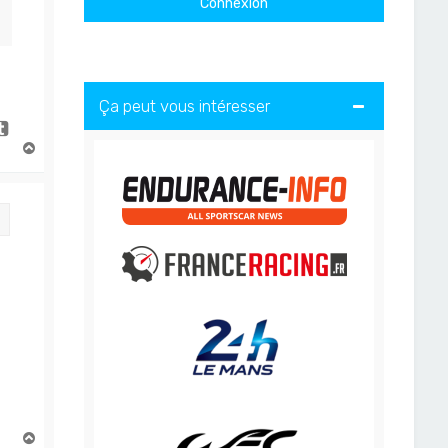
Ça peut vous intéresser
H
a
u
t
Citation
H