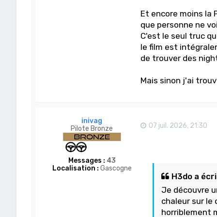
Et encore moins la 
que personne ne voi
C'est le seul truc q
le film est intégral
de trouver des night
Mais sinon j'ai tro
inivag
07 juil. 2026, 21:30
Pilote Bronze
Messages :
43
Localisation :
Gascogne
H3do a écrit
Je découvre u
chaleur sur le 
horriblement 