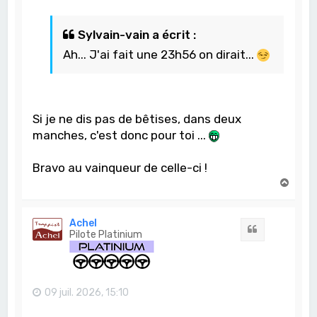
Sylvain-vain a écrit :
Ah... J'ai fait une 23h56 on dirait...
Si je ne dis pas de bêtises, dans deux
manches, c'est donc pour toi ...
Bravo au vainqueur de celle-ci !
H
a
u
t
Achel
Citation
Pilote Platinium
09 juil. 2026, 15:10