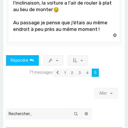
l'inclinaison, la voiture a l'air de rouler à plat
au lieu de monter
Au passage je pense que j'étais au même
endroit à peu près au même moment !
H
a
u
t
Répondre
71 messages
5
1
2
3
4
Précédent
Aller
Rechercher
Recherche avancée