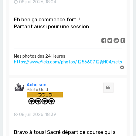
08 juil. 2026, 18:04
Eh ben ça commence fort !!
Partant aussi pour une session
Mes photos des 24 Heures
https://www.flickr.com/photos/125660712@N04/sets/
H
a
u
t
Achelson
Citation
Pilote Gold
08 juil. 2026, 18:39
Bravo à tous! Sacré départ de course qui s