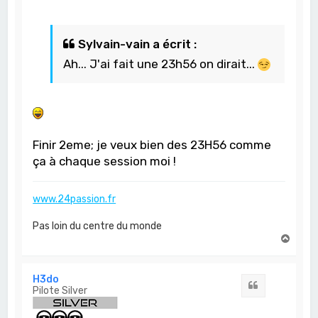
Sylvain-vain a écrit :
Ah... J'ai fait une 23h56 on dirait...
Finir 2eme; je veux bien des 23H56 comme
ça à chaque session moi !
www.24passion.fr
Pas loin du centre du monde
H
a
u
t
H3do
Citation
Pilote Silver