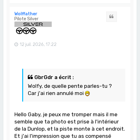
a
u
t
Wolffather
Citation
Pilote Silver
12 juil. 2026, 17:22
GbrGdr a écrit :
Wolfy, de quelle pente parles-tu ?
Car j'ai rien annulé moi
Hello Gaby, je peux me tromper mais il me
semble que ta photo est prise à l'intérieur
de la Dunlop, et la piste monte à cet endroit.
Et j'ai l'impression que tu as compensé