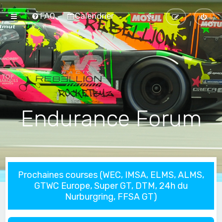
FAQ
Calendrier
Endurance Forum
Prochaines courses (WEC, IMSA, ELMS, ALMS,
GTWC Europe, Super GT, DTM, 24h du
Nurburgring, FFSA GT)