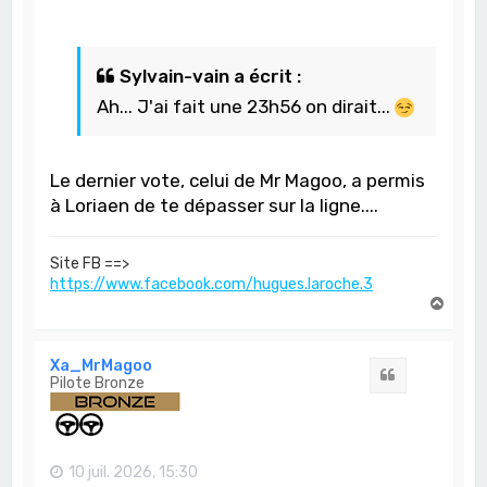
Sylvain-vain a écrit :
Ah... J'ai fait une 23h56 on dirait...
Le dernier vote, celui de Mr Magoo, a permis
à Loriaen de te dépasser sur la ligne....
Site FB ==>
https://www.facebook.com/hugues.laroche.3
H
a
u
t
Xa_MrMagoo
Citation
Pilote Bronze
10 juil. 2026, 15:30