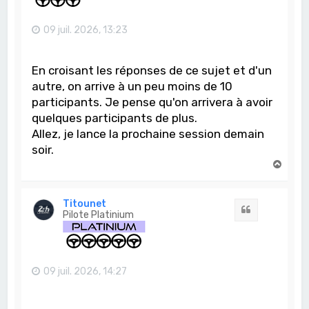
09 juil. 2026, 13:23
En croisant les réponses de ce sujet et d'un
autre, on arrive à un peu moins de 10
participants. Je pense qu'on arrivera à avoir
quelques participants de plus.
Allez, je lance la prochaine session demain
soir.
H
a
u
t
Titounet
Citation
Pilote Platinium
09 juil. 2026, 14:27