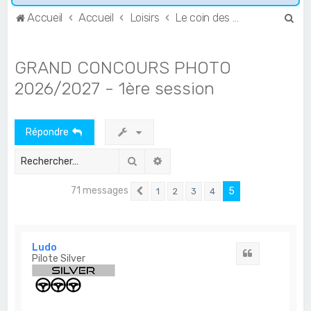
R
Accueil
Accueil
Loisirs
Le coin des photographes
e
c
GRAND CONCOURS PHOTO
h
2026/2027 - 1ère session
e
r
Répondre
c
h
Rechercher
Recherche avancée
e
71 messages
r
5
1
2
3
4
Précédent
Ludo
Citation
Pilote Silver