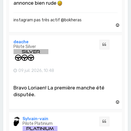
annonce bien rude
instagram pas très actif @bokheras
H
a
u
t
deache
Citation
Pilote Silver
09 juil. 2026, 10:48
Bravo Loriaen! La première manche été
disputée.
H
a
u
t
Sylvain-vain
Citation
Pilote Platinium