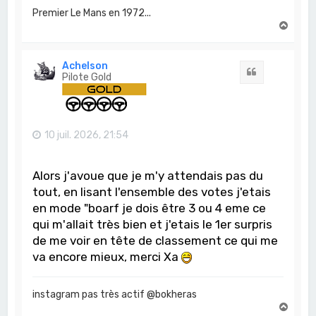
Premier Le Mans en 1972...
H
a
u
t
Achelson
Citation
Pilote Gold
10 juil. 2026, 21:54
Alors j'avoue que je m'y attendais pas du
tout, en lisant l'ensemble des votes j'etais
en mode "boarf je dois être 3 ou 4 eme ce
qui m'allait très bien et j'etais le 1er surpris
de me voir en tête de classement ce qui me
va encore mieux, merci Xa
instagram pas très actif @bokheras
H