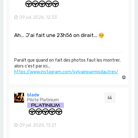
09 juil. 2026, 12:33
Ah... J'ai fait une 23h56 on dirait...
Paraît que quand on fait des photos faut les montrer,
alors c'est par ici...
https://www.instagram.com/sylvainparmisdautres/
H
a
u
t
blade
Citation
Pilote Platinium
09 juil. 2026, 13:21