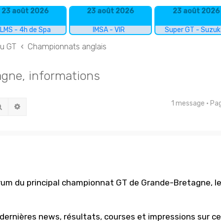
23 août 2026
23 août 2026
23 août 2026
LMS - 4h de Spa
IMSA - VIR
Super GT - Suzu
du GT
Championnats anglais
gne, informations
1 message • P
Rechercher
Recherche avancée
rum du principal championnat GT de Grande-Bretagne, l
 dernières news, résultats, courses et impressions sur ce