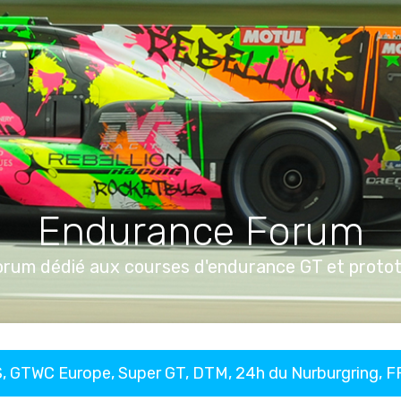
Endurance Forum
orum dédié aux courses d'endurance GT et proto
, GTWC Europe, Super GT, DTM, 24h du Nurburgring, 