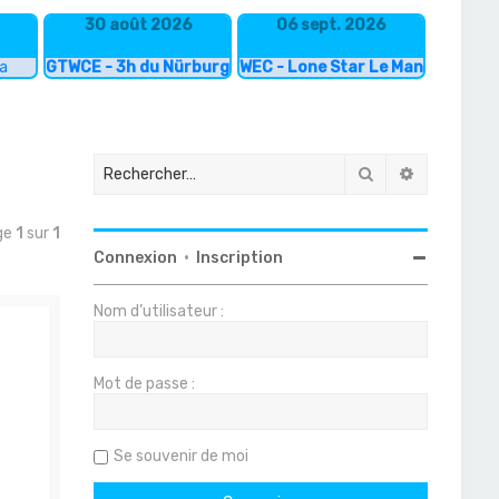
30 août 2026
06 sept. 2026
ka
GTWCE - 3h du Nürburgring
WEC - Lone Star Le Mans
Rechercher
Recherche
age
1
sur
1
Connexion
•
Inscription
Nom d’utilisateur :
Mot de passe :
e
Se souvenir de moi