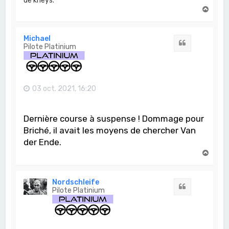
de kheys.
H
a
u
t
Michael
Citation
Pilote Platinium
03 oct. 2021, 16:20
Dernière course à suspense ! Dommage pour
Briché, il avait les moyens de chercher Van
der Ende.
H
a
u
t
Nordschleife
Citation
Pilote Platinium