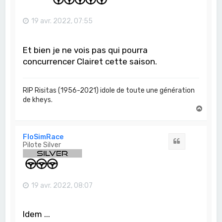
19 avr. 2022, 07:55
Et bien je ne vois pas qui pourra
concurrencer Clairet cette saison.
RIP Risitas (1956-2021) idole de toute une génération
de kheys.
H
a
u
t
FloSimRace
Citation
Pilote Silver
19 avr. 2022, 08:07
Idem ...