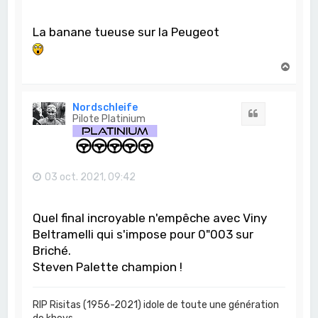
La banane tueuse sur la Peugeot
H
a
u
t
Nordschleife
Citation
Pilote Platinium
03 oct. 2021, 09:42
Quel final incroyable n'empêche avec Viny
Beltramelli qui s'impose pour 0"003 sur
Briché.
Steven Palette champion !
RIP Risitas (1956-2021) idole de toute une génération