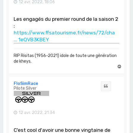
12 avr. 2022, 18:06
Les engagés du premier round de la saison 2
:
https://www.ffsatourisme.fr/news/72/cha
... 1eQVB3KBEY
RIP Risitas (1956-2021) idole de toute une génération
de kheys.
H
a
u
t
FloSimRace
Citation
Pilote Silver
12 avr. 2022, 21:34
C'est cool d'avoir une bonne vingtaine de