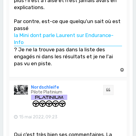
plus ! Il est à l'aise et n'est jamais avars en
explications.
Par contre, est-ce que quelqu'un sait où est
passé
la Mini dont parle Laurent sur Endurance-
Info
? Je ne la trouve pas dans la liste des
engagés ni dans les résultats et je ne l'ai
pas vu en piste.
H
a
u
t
Nordschleife
Citation
Pilote Platinium
15 mai 2022, 09:23
Oui c'est très bien ses commentaires. La