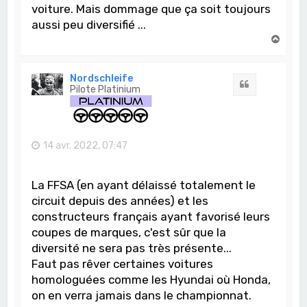
voiture. Mais dommage que ça soit toujours
aussi peu diversifié ...
H
a
u
t
Nordschleife
Citation
Pilote Platinium
14 avr. 2022, 07:47
La FFSA (en ayant délaissé totalement le
circuit depuis des années) et les
constructeurs français ayant favorisé leurs
coupes de marques, c'est sûr que la
diversité ne sera pas très présente...
Faut pas rêver certaines voitures
homologuées comme les Hyundai où Honda,
on en verra jamais dans le championnat.