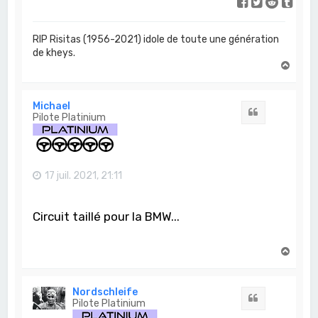
RIP Risitas (1956-2021) idole de toute une génération
de kheys.
H
a
u
t
Michael
Citation
Pilote Platinium
17 juil. 2021, 21:11
Circuit taillé pour la BMW...
H
a
u
t
Nordschleife
Citation
Pilote Platinium