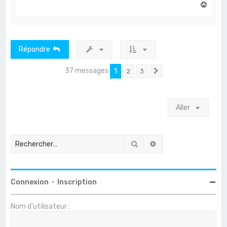
H
a
u
t
Répondre
37 messages
1
2
3
Suivant
Aller
Rechercher
Recherche avancée
Connexion
•
Inscription
Nom d’utilisateur :