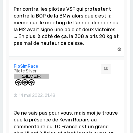
Par contre, les pilotes VSF qui protestent
contre la BOP de la BMW alors que c'est la
même que le meeting de l'année dernière où
la M2 avait signé une pôle et deux victoires
... En plus, à côté de ça, la 308 a pris 20 kg et
pas mal de hauteur de caisse.
H
a
u
t
FloSimRace
Citation
Pilote Silver
14 mai 2022, 21:48
Je ne sais pas pour vous, mais moi je trouve
que la présence de Kevin Ropars au
commentaire du TC France est un grand