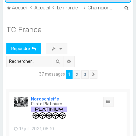
R
Accueil
Accueil
Le monde de l'Endurance et du GT
Championnats français
e
c
TC France
h
e
Répondre
r
c
Rechercher
Recherche avancée
h
37 messages
1
2
3
e
Suivant
r
Nordschleife
Citation
Pilote Platinium
17 juil. 2021, 08:10