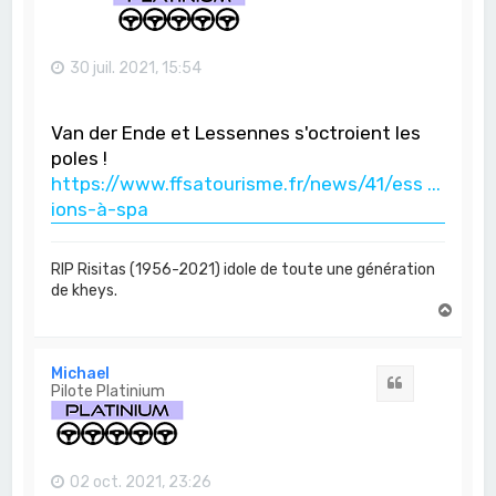
30 juil. 2021, 15:54
Van der Ende et Lessennes s'octroient les
poles !
https://www.ffsatourisme.fr/news/41/ess ...
ions-à-spa
RIP Risitas (1956-2021) idole de toute une génération
de kheys.
H
a
u
t
Michael
Citation
Pilote Platinium
02 oct. 2021, 23:26