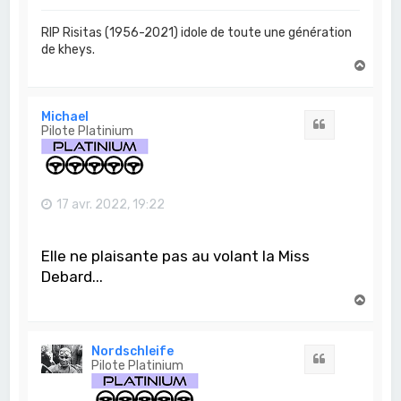
RIP Risitas (1956-2021) idole de toute une génération
de kheys.
H
a
u
t
Michael
Citation
Pilote Platinium
17 avr. 2022, 19:22
Elle ne plaisante pas au volant la Miss
Debard...
H
a
u
t
Nordschleife
Citation
Pilote Platinium