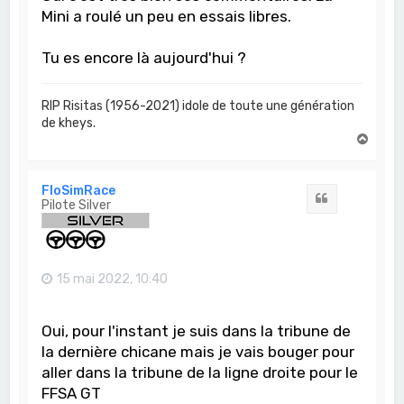
Mini a roulé un peu en essais libres.
Tu es encore là aujourd'hui ?
RIP Risitas (1956-2021) idole de toute une génération
de kheys.
H
a
u
t
FloSimRace
Citation
Pilote Silver
15 mai 2022, 10:40
Oui, pour l'instant je suis dans la tribune de
la dernière chicane mais je vais bouger pour
aller dans la tribune de la ligne droite pour le
FFSA GT