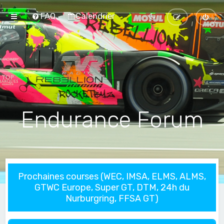
FAQ
Calendrier
Endurance Forum
Prochaines courses (WEC, IMSA, ELMS, ALMS,
GTWC Europe, Super GT, DTM, 24h du
Nurburgring, FFSA GT)