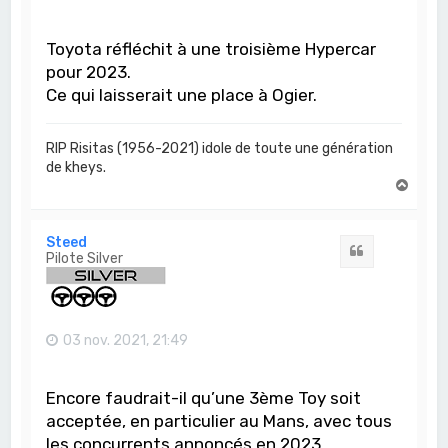
Toyota réfléchit à une troisième Hypercar
pour 2023.
Ce qui laisserait une place à Ogier.
RIP Risitas (1956-2021) idole de toute une génération
de kheys.
H
a
u
t
Steed
Citation
Pilote Silver
03 nov. 2021, 21:49
Encore faudrait-il qu’une 3ème Toy soit
acceptée, en particulier au Mans, avec tous
les concurrents annoncés en 2023.