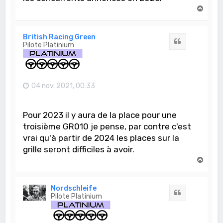
H
a
u
t
British Racing Green
Citation
Pilote Platinium
04 nov. 2021, 00:33
Pour 2023 il y aura de la place pour une
troisième GR010 je pense, par contre c'est
vrai qu'à partir de 2024 les places sur la
grille seront difficiles à avoir.
H
a
u
t
Nordschleife
Citation
Pilote Platinium