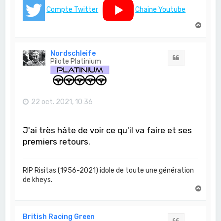
Compte Twitter
Chaine Youtube
H
a
u
t
Nordschleife
Citation
Pilote Platinium
22 oct. 2021, 10:36
J'ai très hâte de voir ce qu'il va faire et ses
premiers retours.
RIP Risitas (1956-2021) idole de toute une génération
de kheys.
H
a
u
t
British Racing Green
Citation