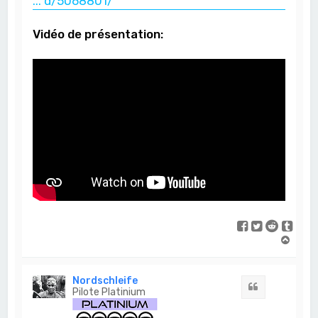
... d/5068801/
Vidéo de présentation:
H
a
u
t
Nordschleife
Citation
Pilote Platinium