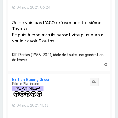
04 nov. 2021, 06:24
Je ne vois pas L'ACO refuser une troisième
Toyota.
Et puis à mon avis ils seront vite plusieurs à
vouloir avoir 3 autos.
RIP Risitas (1956-2021) idole de toute une génération
de kheys.
H
a
u
t
British Racing Green
Citation
Pilote Platinium
04 nov. 2021, 11:33