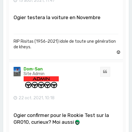
13 août 2021, 11:47
Ogier testera la voiture en Novembre
RIP Risitas (1956-2021) idole de toute une génération
de kheys.
H
a
u
t
Dom-San
Citation
Site Admin
22 oct. 2021, 10:18
Ogier confirmer pour le Rookie Test sur la
GR010, curieux? Moi aussi