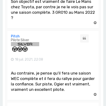
Son objectif est vraiment de faire Le Mans
chez Toyota, par contre je ne le vois pas sur
une saison complète. 3 GR010 au Mans 2022
?
H
a
u
t
Pitch
Citation
Pilote Silver
18 juil. 2021, 22:08
Au contraire, je pense qu'il fera une saison
WEC complète et il fera du rallye pour garder
la confiance. Sur piste, Ogier est vraiment,
vraiment un excellent pilote.
H
a
u