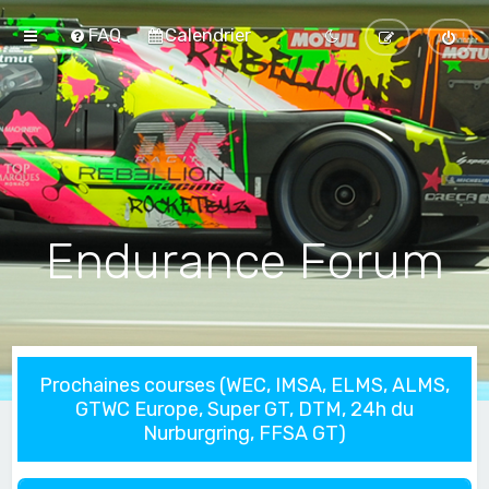
FAQ
Calendrier
Endurance Forum
Prochaines courses (WEC, IMSA, ELMS, ALMS,
GTWC Europe, Super GT, DTM, 24h du
Nurburgring, FFSA GT)