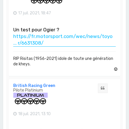
17 juil. 2021, 18:47
Un test pour Ogier ?
https://fr.motorsport.com/wec/news/toyo
... r/6631308/
RIP Risitas (1956-2021) idole de toute une génération
de kheys.
H
a
u
t
British Racing Green
Citation
Pilote Platinium
18 juil. 2021, 13:10