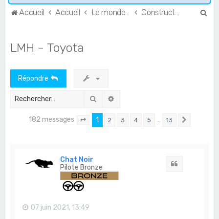
R
Accueil
Accueil
Le monde de l'Endurance et du GT
Constructeurs & Teams
e
c
LMH - Toyota
h
e
Répondre
r
c
Rechercher
Recherche avancée
h
182 messages
1
…
2
3
4
5
13
e
Page
1
sur
13
Suivant
r
Chat Noir
Citation
Pilote Bronze
07 juin 2021, 13:49