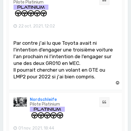
Pilote Platinium
22 oct. 2021, 12:02
Par contre j'ai lu que Toyota avait ni
l'intention d'engager une troisième voiture
l'an prochain ni l'intention de l'engager sur
une des deux GR010 en WEC.
Il pourrait chercher un volant en GTE ou
LMP2 pour 2022 si j'ai bien compris.
H
a
u
t
Nordschleife
Citation
Pilote Platinium
01 nov. 2021, 18:44