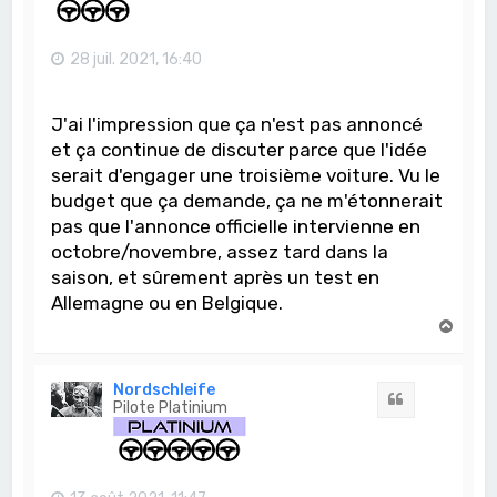
28 juil. 2021, 16:40
J'ai l'impression que ça n'est pas annoncé
et ça continue de discuter parce que l'idée
serait d'engager une troisième voiture. Vu le
budget que ça demande, ça ne m'étonnerait
pas que l'annonce officielle intervienne en
octobre/novembre, assez tard dans la
saison, et sûrement après un test en
Allemagne ou en Belgique.
H
a
u
t
Nordschleife
Citation
Pilote Platinium