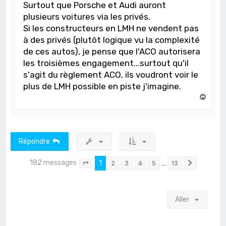
Surtout que Porsche et Audi auront
plusieurs voitures via les privés.
Si les constructeurs en LMH ne vendent pas
à des privés (plutôt logique vu la complexité
de ces autos), je pense que l'ACO autorisera
les troisièmes engagement...surtout qu'il
s'agit du règlement ACO, ils voudront voir le
plus de LMH possible en piste j'imagine.
H
a
u
t
Répondre
182 messages
1
…
2
3
4
5
13
Page
1
sur
13
Suivant
Aller