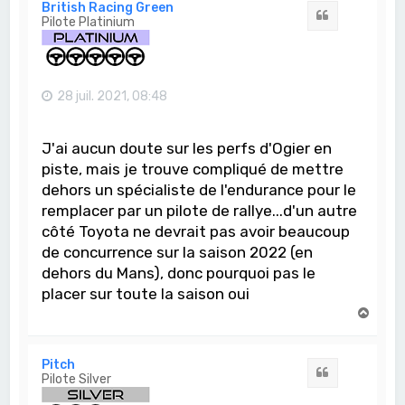
t
British Racing Green
Citation
Pilote Platinium
28 juil. 2021, 08:48
J'ai aucun doute sur les perfs d'Ogier en
piste, mais je trouve compliqué de mettre
dehors un spécialiste de l'endurance pour le
remplacer par un pilote de rallye...d'un autre
côté Toyota ne devrait pas avoir beaucoup
de concurrence sur la saison 2022 (en
dehors du Mans), donc pourquoi pas le
placer sur toute la saison oui
H
a
u
t
Pitch
Citation
Pilote Silver