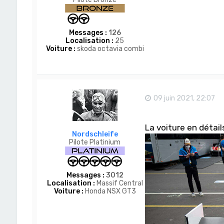
Messages :
126
Localisation :
25
Voiture :
skoda octavia combi
09 juin 2021, 22:07
La voiture en détai
Nordschleife
Pilote Platinium
Messages :
3012
Localisation :
Massif Central
Voiture :
Honda NSX GT3