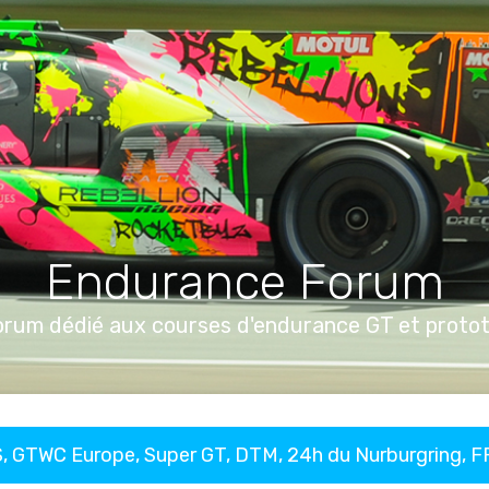
Endurance Forum
orum dédié aux courses d'endurance GT et proto
, GTWC Europe, Super GT, DTM, 24h du Nurburgring, 