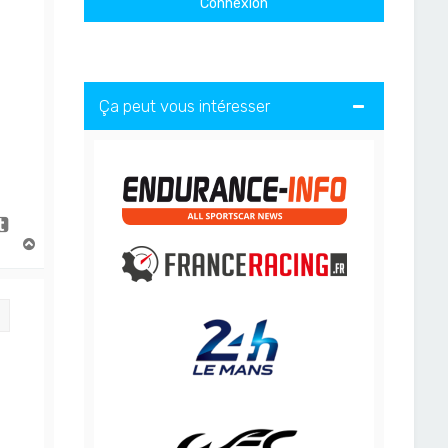
Ça peut vous intéresser
H
a
u
t
Citation