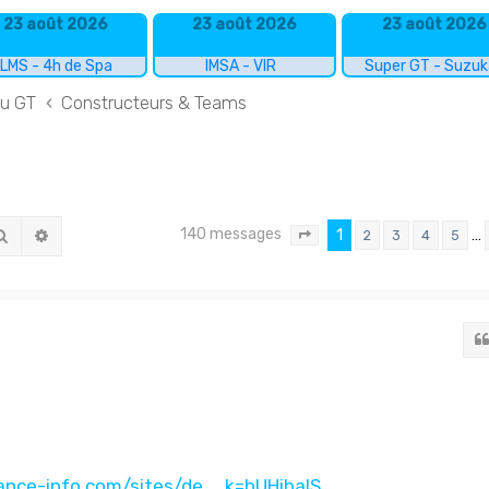
23 août 2026
23 août 2026
23 août 2026
LMS - 4h de Spa
IMSA - VIR
Super GT - Suzu
du GT
Constructeurs & Teams
140 messages
Rechercher
Recherche avancée
1
…
2
3
4
5
Page
1
sur
10
nce-info.com/sites/de ... k=bUHibaIS