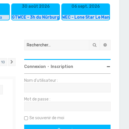
30 août 2026
06 sept. 2026
ka
GTWCE - 3h du Nürburgring
WEC - Lone Star Le Mans
Rechercher
Recherche
10
Suivant
Connexion
•
Inscription
Nom d’utilisateur :
Citation
Mot de passe :
Se souvenir de moi