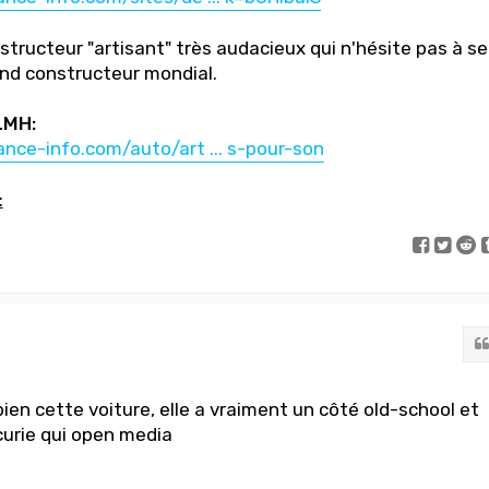
structeur "artisant" très audacieux qui n'hésite pas à se
nd constructeur mondial.
LMH:
nce-info.com/auto/art ... s-pour-son
:
ien cette voiture, elle a vraiment un côté old-school et
curie qui open media