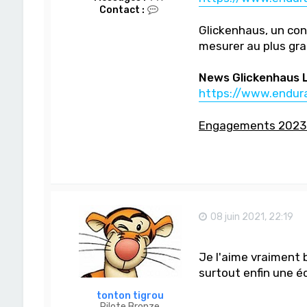
C
Contact :
o
Glickenhaus, un con
n
t
mesurer au plus gra
a
c
t
News Glickenhaus 
e
https://www.endura
r
C
h
Engagements 2023
a
t
N
o
i
r
08 juin 2021, 22:19
Je l'aime vraiment b
surtout enfin une é
tonton tigrou
Pilote Bronze