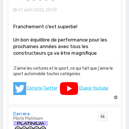
07 août 2022, 20:09
Franchement c'est superbe!
Un bon équilibre de performance pour les
prochaines années avec tous les
constructeurs ça va être magnifique
J'aime les voitures et le sport, ce qui fait que j'aime le
sport automobile toutes catégories
Compte Twitter
Chaine Youtube
H
a
u
t
Carrera
Citation
Pilote Platinium