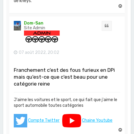
de kheys.
H
a
u
t
Dom-San
Citation
Site Admin
07 août 2022, 20:02
Franchement c'est des fous furieux en DPi
mais qu'est-ce que c'est beau pour une
catégorie reine
J'aime les voitures et le sport, ce qui fait que j'aime le
sport automobile toutes catégories
Compte Twitter
Chaine Youtube
H