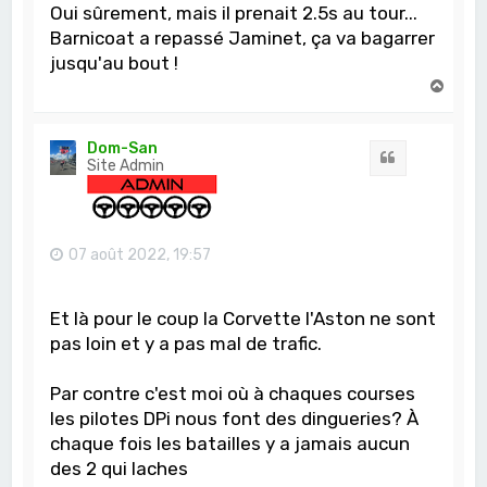
Oui sûrement, mais il prenait 2.5s au tour...
Barnicoat a repassé Jaminet, ça va bagarrer
jusqu'au bout !
H
a
u
t
Dom-San
Citation
Site Admin
07 août 2022, 19:57
Et là pour le coup la Corvette l'Aston ne sont
pas loin et y a pas mal de trafic.
Par contre c'est moi où à chaques courses
les pilotes DPi nous font des dingueries? À
chaque fois les batailles y a jamais aucun
des 2 qui laches