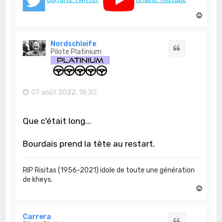
H
a
u
t
Nordschleife
Citation
Pilote Platinium
07 août 2022, 18:30
Que c'était long...
Bourdais prend la tête au restart.
RIP Risitas (1956-2021) idole de toute une génération
de kheys.
H
a
u
t
Carrera
Citation