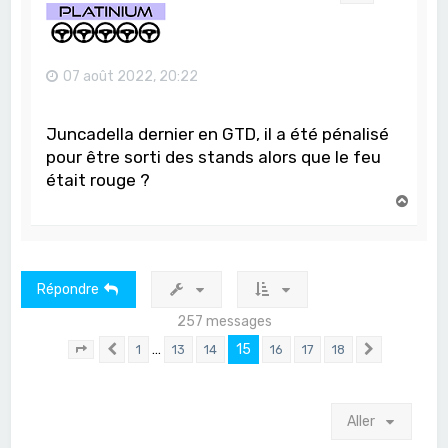
07 août 2022, 20:22
Juncadella dernier en GTD, il a été pénalisé
pour être sorti des stands alors que le feu
était rouge ?
H
a
u
t
Répondre
257 messages
…
15
1
13
14
16
17
18
Page
15
Précédent
sur
18
Suivant
Aller