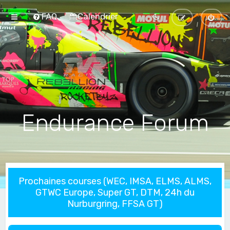
FAQ
Calendrier
Endurance Forum
Prochaines courses (WEC, IMSA, ELMS, ALMS,
GTWC Europe, Super GT, DTM, 24h du
Nurburgring, FFSA GT)