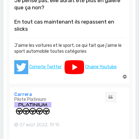
Je pense pas, elle aurait été plus en galère
que ça non?
En tout cas maintenant ils repassent en
slicks
J'aime les voitures et le sport, ce qui fait que j'aime le
sport automobile toutes catégories
Compte Twitter
Chaine Youtube
H
a
u
t
Carrera
Citation
Pilote Platinium
07 août 2022, 19:15