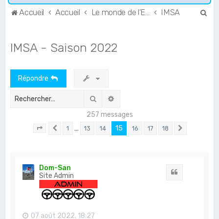
R
Accueil
Accueil
Le monde de l'Endurance et du GT
IMSA
e
c
IMSA - Saison 2022
h
e
Répondre
r
c
Rechercher
Recherche avancée
h
257 messages
e
…
15
1
13
14
16
17
18
Page
15
Précédent
sur
18
Suivant
r
Dom-San
Citation
Site Admin
07 août 2022, 18:27