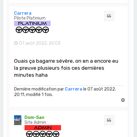
a
u
t
Carrera
Citation
Pilote Platinium
07 août 2022, 20:03
Ouais ça bagarre sévère, on en a encore eu
la preuve plusieurs fois ces dernières
minutes haha
Dernière modification par
Carrera
le 07 août 2022,
20:11, modifié 1 fois.
H
a
u
t
Dom-San
Citation
Site Admin