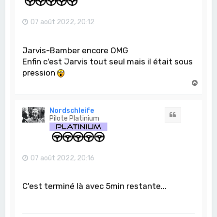
07 août 2022, 20:12
Jarvis-Bamber encore OMG
Enfin c'est Jarvis tout seul mais il était sous
pression
H
a
u
t
Nordschleife
Citation
Pilote Platinium
07 août 2022, 20:16
C'est terminé là avec 5min restante...