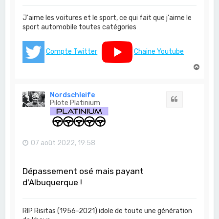
J'aime les voitures et le sport, ce qui fait que j'aime le
sport automobile toutes catégories
Compte Twitter
Chaine Youtube
H
a
u
t
Nordschleife
Citation
Pilote Platinium
07 août 2022, 19:58
Dépassement osé mais payant
d'Albuquerque !
RIP Risitas (1956-2021) idole de toute une génération