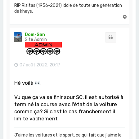
RIP Risitas (1956-2021) idole de toute une génération
de kheys.
H
a
u
t
Dom-San
Citation
Site Admin
07 août 2022, 20:17
Hé voilà
.
Vu que ça va se finir sour SC, il est autorisé à
terminé la course avec l'état de la voiture
comme ça? Si c'est le cas franchement il
limite vachement
J'aime les voitures et le sport, ce qui fait que j'aime le