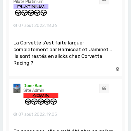
Pilote Platinium
07 août 2022, 18:36
La Corvette s'est faite larguer
complètement par Barnicoat et Jaminet...
Ils sont restés en slicks chez Corvette
Racing ?
H
a
u
t
Dom-San
Citation
Site Admin
07 août 2022, 19:05