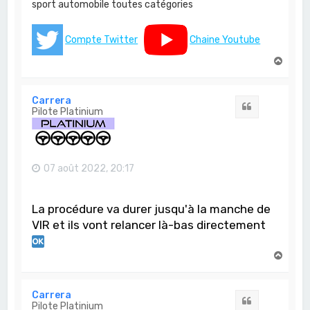
sport automobile toutes catégories
Compte Twitter
Chaine Youtube
H
a
u
t
Carrera
Citation
Pilote Platinium
07 août 2022, 20:17
La procédure va durer jusqu'à la manche de
VIR et ils vont relancer là-bas directement
H
a
u
t
Carrera
Citation
Pilote Platinium