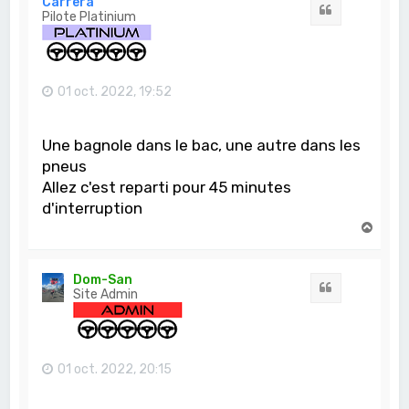
Carrera
Citation
Pilote Platinium
01 oct. 2022, 19:52
Une bagnole dans le bac, une autre dans les
pneus
Allez c'est reparti pour 45 minutes
d'interruption
H
a
u
t
Dom-San
Citation
Site Admin
01 oct. 2022, 20:15