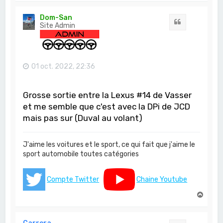
u
t
Dom-San
Citation
Site Admin
01 oct. 2022, 22:36
Grosse sortie entre la Lexus #14 de Vasser
et me semble que c'est avec la DPi de JCD
mais pas sur (Duval au volant)
J'aime les voitures et le sport, ce qui fait que j'aime le
sport automobile toutes catégories
Compte Twitter
Chaine Youtube
H
a
u
t