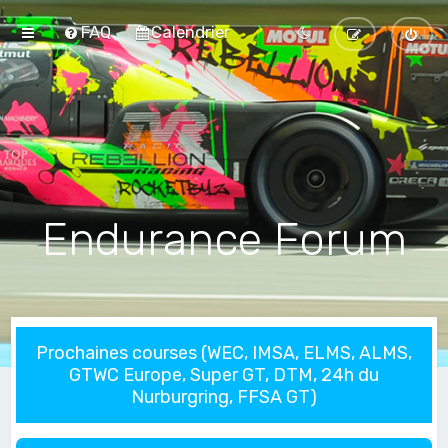
FAQ
Calendrier
Endurance Forum
Prochaines courses (WEC, IMSA, ELMS, ALMS,
GTWC Europe, Super GT, DTM, 24h du
Nurburgring, FFSA GT)