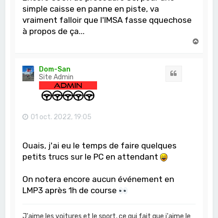
simple caisse en panne en piste, va
vraiment falloir que l'IMSA fasse qquechose
à propos de ça...
H
a
u
t
Dom-San
Citation
Site Admin
01 oct. 2022, 19:05
Ouais, j'ai eu le temps de faire quelques
petits trucs sur le PC en attendant
On notera encore aucun événement en
LMP3 après 1h de course
J'aime les voitures et le sport, ce qui fait que j'aime le