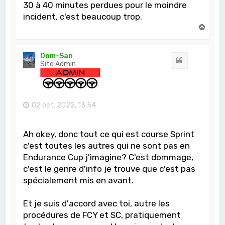
30 à 40 minutes perdues pour le moindre
incident, c'est beaucoup trop.
H
a
u
t
Dom-San
Citation
Site Admin
02 oct. 2022, 13:54
Ah okey, donc tout ce qui est course Sprint
c'est toutes les autres qui ne sont pas en
Endurance Cup j'imagine? C'est dommage,
c'est le genre d'info je trouve que c'est pas
spécialement mis en avant.
Et je suis d'accord avec toi, autre les
procédures de FCY et SC, pratiquement