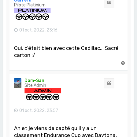
Carrera
Citation
Pilote Platinium
01 oct. 2022, 23:16
Oui, c'était bien avec cette Cadillac... Sacré
carton :/
H
a
u
t
Dom-San
Citation
Site Admin
01 oct. 2022, 23:57
Ah et je viens de capté qu'il y a un
classement Endurance Cup avec Daytona,