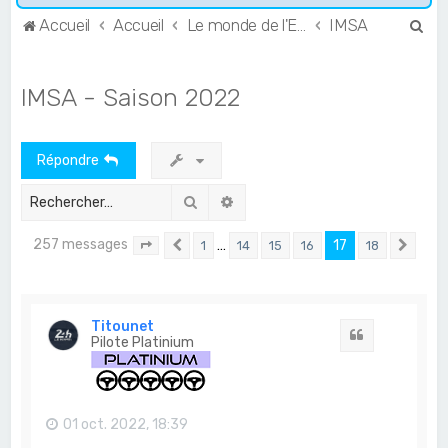
R
Accueil
Accueil
Le monde de l'Endurance et du GT
IMSA
e
c
IMSA - Saison 2022
h
e
Répondre
r
c
Rechercher
Recherche avancée
h
257 messages
…
17
1
14
15
16
18
e
Page
17
Précédent
sur
18
Suiv
r
Titounet
Citation
Pilote Platinium
01 oct. 2022, 18:39