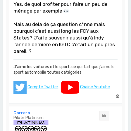
Yes, de quoi profiter pour faire un peu de
ménage par exemple
Mais au dela de ça question c*nne mais
pourquoi c'est aussi long les FCY aux
States? J'ai le souvenir aussi qu'à Indy
l'année dernière en IGTC c'était un peu près
pareil..?
J'aime les voitures et le sport, ce qui fait que j'aime le
sport automobile toutes catégories
Compte Twitter
Chaine Youtube
H
a
u
t
Carrera
Citation
Pilote Platinium