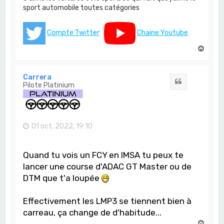
sport automobile toutes catégories
Compte Twitter
Chaine Youtube
H
a
u
t
Carrera
Citation
Pilote Platinium
01 oct. 2022, 19:10
Quand tu vois un FCY en IMSA tu peux te
lancer une course d'ADAC GT Master ou de
DTM que t'a loupée
Effectivement les LMP3 se tiennent bien à
carreau, ça change de d'habitude...
H