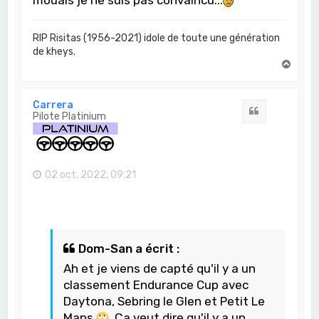
RIP Risitas (1956-2021) idole de toute une génération
de kheys.
H
a
u
t
Carrera
Citation
Pilote Platinium
02 oct. 2022, 09:21
Dom-San a écrit :
Ah et je viens de capté qu'il y a un
classement Endurance Cup avec
Daytona, Sebring le Glen et Petit Le
Mans
. Ça veut dire qu'il y a un