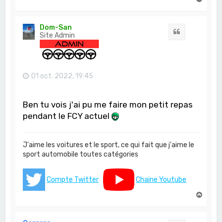
a
u
t
Dom-San
Citation
Site Admin
01 oct. 2022, 19:45
Ben tu vois j'ai pu me faire mon petit repas
pendant le FCY actuel
J'aime les voitures et le sport, ce qui fait que j'aime le
sport automobile toutes catégories
Compte Twitter
Chaine Youtube
H
a
u
t