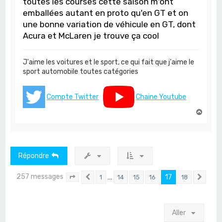
toutes les courses cette saison m'ont
emballées autant en proto qu'en GT et on
une bonne variation de véhicule en GT, dont
Acura et McLaren je trouve ça cool
J'aime les voitures et le sport, ce qui fait que j'aime le
sport automobile toutes catégories
Compte Twitter
Chaine Youtube
H
a
u
t
Répondre
257 messages
…
17
1
14
15
16
18
Page
17
Précédent
sur
18
Suiv
Aller