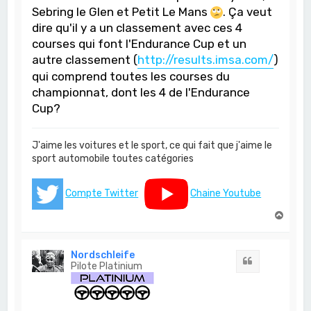
Sebring le Glen et Petit Le Mans
. Ça veut
dire qu'il y a un classement avec ces 4
courses qui font l'Endurance Cup et un
autre classement (
http://results.imsa.com/
)
qui comprend toutes les courses du
championnat, dont les 4 de l'Endurance
Cup?
J'aime les voitures et le sport, ce qui fait que j'aime le
sport automobile toutes catégories
Compte Twitter
Chaine Youtube
H
a
u
t
Nordschleife
Citation
Pilote Platinium