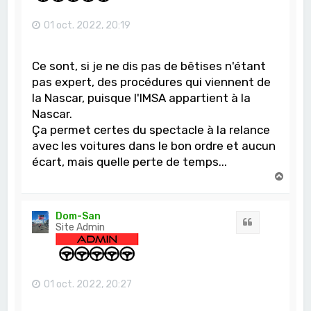
01 oct. 2022, 20:19
Ce sont, si je ne dis pas de bêtises n'étant
pas expert, des procédures qui viennent de
la Nascar, puisque l'IMSA appartient à la
Nascar.
Ça permet certes du spectacle à la relance
avec les voitures dans le bon ordre et aucun
écart, mais quelle perte de temps...
H
a
u
t
Dom-San
Citation
Site Admin
01 oct. 2022, 20:27