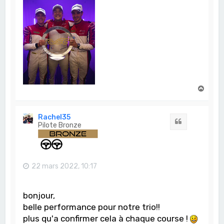
H
a
u
t
Rachel35
Citation
Pilote Bronze
22 mars 2022, 10:17
bonjour,
belle performance pour notre trio!!
plus qu'a confirmer cela à chaque course !