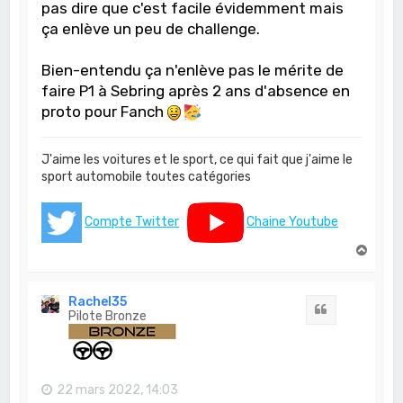
pas dire que c'est facile évidemment mais
ça enlève un peu de challenge.
Bien-entendu ça n'enlève pas le mérite de
faire P1 à Sebring après 2 ans d'absence en
proto pour Fanch
J'aime les voitures et le sport, ce qui fait que j'aime le
sport automobile toutes catégories
Compte Twitter
Chaine Youtube
H
a
u
t
Rachel35
Citation
Pilote Bronze
22 mars 2022, 14:03