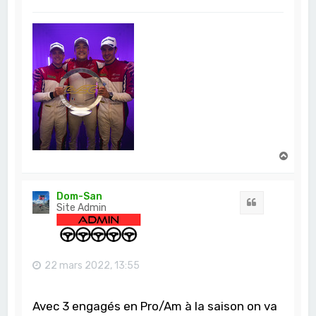
H
a
u
t
Dom-San
Citation
Site Admin
22 mars 2022, 13:55
Avec 3 engagés en Pro/Am à la saison on va