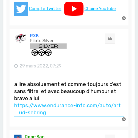
Compte Twitter
Chaine Youtube
H
a
u
t
RX8
Citation
Pilote Silver
29 mars 2022, 07:29
a lire absoluement et comme toujours c'est
sans filtre et avec beaucoup d'humour et
bravo a lui
https://www.endurance-info.com/auto/art
... ud-sebring
H
a
u
t
Dom-San