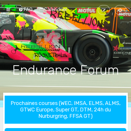
FAQ
Calendrier
Endurance Forum
Prochaines courses (WEC, IMSA, ELMS, ALMS,
GTWC Europe, Super GT, DTM, 24h du
Nurburgring, FFSA GT)