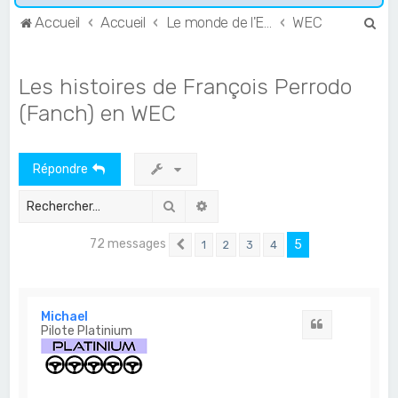
R
Accueil
Accueil
Le monde de l'Endurance et du GT
WEC
e
c
Les histoires de François Perrodo
h
(Fanch) en WEC
e
r
Répondre
c
h
Rechercher
Recherche avancée
e
72 messages
r
5
1
2
3
4
Précédent
Michael
Citation
Pilote Platinium