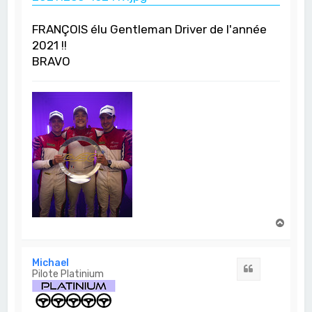
FRANÇOIS élu Gentleman Driver de l'année
2021 !!
BRAVO
H
a
u
t
Michael
Citation
Pilote Platinium