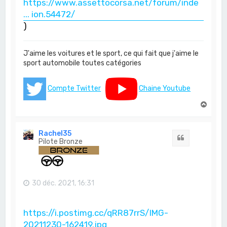
https://www.assettocorsa.net/forum/inde
... ion.54472/
)
J'aime les voitures et le sport, ce qui fait que j'aime le
sport automobile toutes catégories
Compte Twitter
Chaine Youtube
H
a
u
t
Rachel35
Citation
Pilote Bronze
30 déc. 2021, 16:31
https://i.postimg.cc/qRR87rrS/IMG-
20211230-162419.jpg