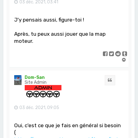
03 déc. 2021, 03:41
J'y pensais aussi, figure-toi !
Après, tu peux aussi jouer que la map
moteur.
H
a
u
t
Dom-San
Citation
Site Admin
03 déc. 2021, 09:05
Oui, c'est ce que je fais en général si besoin
(