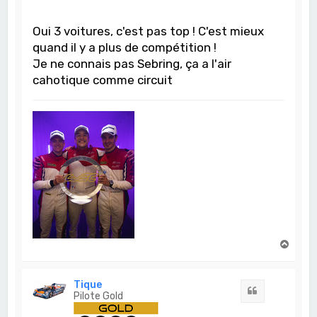
Oui 3 voitures, c'est pas top ! C'est mieux
quand il y a plus de compétition !
Je ne connais pas Sebring, ça a l'air
cahotique comme circuit
H
a
u
t
Tique
Citation
Pilote Gold