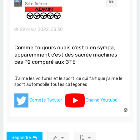
Citation
Site Admin
29 mars 2022, 08:30
Comme toujours ouais c'est bien sympa,
apparemment c'est des sacrée machines
ces P2 comparé aux GTE
J'aime les voitures et le sport, ce qui fait que j'aime le
sport automobile toutes catégories
Compte Twitter
Chaine Youtube
H
a
u
t
Répondre