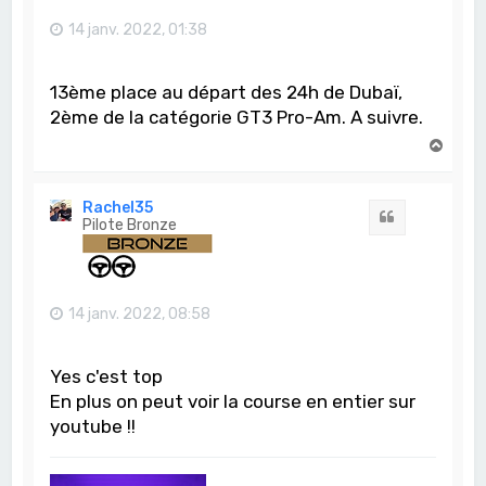
14 janv. 2022, 01:38
13ème place au départ des 24h de Dubaï,
2ème de la catégorie GT3 Pro-Am. A suivre.
H
a
u
t
Rachel35
Citation
Pilote Bronze
14 janv. 2022, 08:58
Yes c'est top
En plus on peut voir la course en entier sur
youtube !!