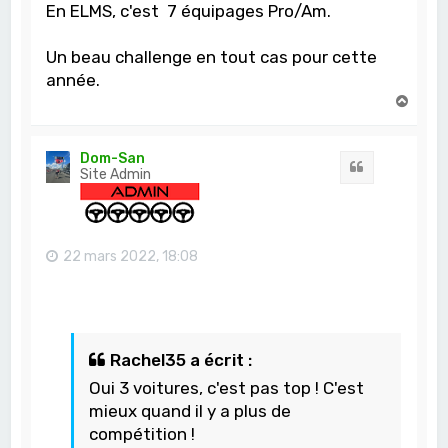
En ELMS, c'est 7 équipages Pro/Am.
Un beau challenge en tout cas pour cette
année.
H
a
u
t
Dom-San
Citation
Site Admin
22 mars 2022, 18:08
Rachel35 a écrit :
Oui 3 voitures, c'est pas top ! C'est
mieux quand il y a plus de
compétition !